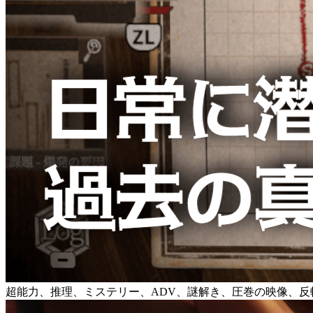
超能力、推理、ミステリー、ADV、謎解き、圧巻の映像、反