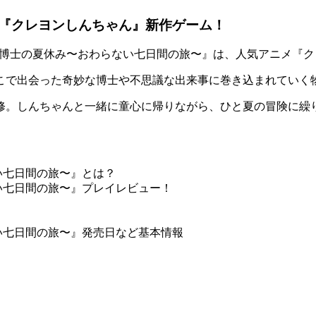
『クレヨンしんちゃん』新作ゲーム！
と博士の夏休み〜おわらない七日間の旅〜
』は、人気アニメ『ク
こで出会った
奇妙な博士
や
不思議な出来事
に巻き込まれていく
修。しんちゃんと一緒に童心に帰りながら、
ひと夏の冒険
に繰
い七日間の旅〜』とは？
い七日間の旅〜』プレイレビュー！
い七日間の旅〜』発売日など基本情報