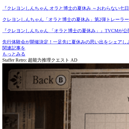
『クレヨンしんちゃん オラと博士の夏休み ～おわらない七
クレヨンしんちゃん「オラと博士の夏休み」第2弾トレーラ
『クレヨンしんちゃん 「オラと博士の夏休み」』TVCMが公
先行体験会が開催決定！一足先に夏休みの思い出をシェアし
関連記事を
もっとみる
Staffer Retro: 超能力推理クエスト
AD