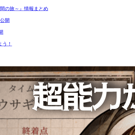
日間の旅～』情報まとめ
ー公開
開
よう！