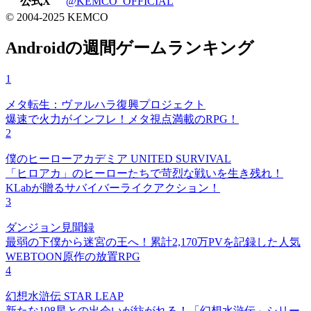
公式X
@KEMCO_OFFICIAL
© 2004-2025 KEMCO
Androidの週間ゲームランキング
1
メタ転生：ヴァルハラ復興プロジェクト
爆速で火力がインフレ！メタ視点満載のRPG！
2
僕のヒーローアカデミア UNITED SURVIVAL
「ヒロアカ」のヒーローたちで苛烈な戦いを生き残れ！
KLabが贈るサバイバーライクアクション！
3
ダンジョン見聞録
最弱の下僕から迷宮の王へ！累計2,170万PVを記録した人気
WEBTOON原作の放置RPG
4
幻想水滸伝 STAR LEAP
新たな108星との出会いが紡がれる！「幻想水滸伝」シリー