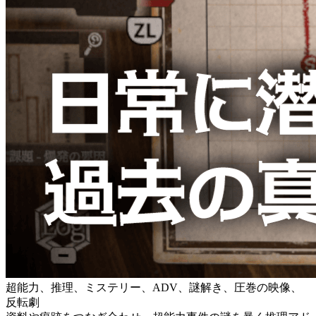
超能力、推理、ミステリー、ADV、謎解き、圧巻の映像、
反転劇