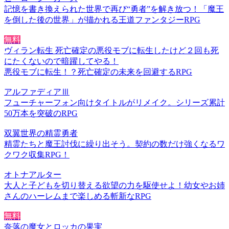
記憶を書き換えられた世界で再び“勇者”を解き放つ！「魔王
を倒した後の世界」が描かれる王道ファンタジーRPG
無料
ヴィラン転生 死亡確定の悪役モブに転生したけど２回も死
にたくないので暗躍してやる！
悪役モブに転生！？死亡確定の未来を回避するRPG
アルファディアⅢ
フューチャーフォン向けタイトルがリメイク。シリーズ累計
50万本を突破のRPG
双翼世界の精霊勇者
精霊たちと魔王討伐に繰り出そう。契約の数だけ強くなるワ
クワク収集RPG！
オトナアルター
大人と子どもを切り替える欲望の力を駆使せよ！幼女やお姉
さんのハーレムまで楽しめる斬新なRPG
無料
奈落の魔女とロッカの果実