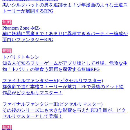
黒いシルクハットの男を追跡せよ！少年漫画のような王道ス
トーリーが展開するRPG
無料
Phantom Zone -MZ-
猫に妖精に悪魔まで！あまりに異種すぎるパーティー編成が
面白いファンタジーRPG
無料
トバリドトキシン
知る人ぞ知るフリーゲームがアプリ版として登場。危険な生
物「トバリ」の巣食う洞窟を探索する短編RPG
ファイナルファンタジーVI(ピクセルリマスター)
群像劇で進む本格ストーリーが魅力！FFで最後のドット絵
作品がピクセルリマスター！
ファイナルファンタジーIII(ピクセルリマスター)
その後のシリーズにも大きな影響を与えたFF3作目が、ピク
セルリマスターとして登場！
無料