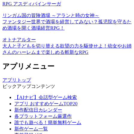
RPG アスディバインサーガ
リンガム国の冒険酒場 ～アランと時の女神～
ファンタジー世界で酒場を経営してみない？孤児院を守るた
め酒場を開く酒場経営RPG！
オトナアルター
大人と子どもを切り替える欲望の力を駆使せよ！幼女やお姉
さんのハーレムまで楽しめる斬新なRPG
アプリメニュー
アプリトップ
ピックアップコンテンツ
【AIナビ】会話型ゲーム検索
アプリ おすすめゲームTOP20
新作配信日カレンダー
各プラットフォーム厳選作
誰でも遊べる！簡単無料ゲーム
新作ゲーム一覧