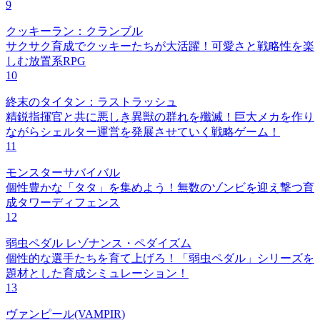
9
クッキーラン：クランブル
サクサク育成でクッキーたちが大活躍！可愛さと戦略性を楽
しむ放置系RPG
10
終末のタイタン：ラストラッシュ
精鋭指揮官と共に悪しき異獣の群れを殲滅！巨大メカを作り
ながらシェルター運営を発展させていく戦略ゲーム！
11
モンスターサバイバル
個性豊かな「タタ」を集めよう！無数のゾンビを迎え撃つ育
成タワーディフェンス
12
弱虫ペダル レゾナンス・ペダイズム
個性的な選手たちを育て上げろ！「弱虫ペダル」シリーズを
題材とした育成シミュレーション！
13
ヴァンピール(VAMPIR)