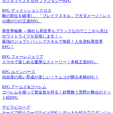
カスタマイズするSFファンタジーRPG
RPG ディメンションクロス
敵の部位を破壊し、「ブレイクスキル」で大ダメージ！レト
ロ感が◎の王道RPG。
異世界輪舞 ～御社も異世界もブラックなのでここから先は
ホワイトライフを目指します！～
最強のジョブとパッシブスキルで無双！人生逆転異世界
RPG！
RPG フォーレジェリア
スマホで楽しめる重厚なストーリー！本格王道RPG。
RPG ルインバース
自由度の高い育成が楽しい！ケムコが贈る本格RPG！
RPG アームド&ゴーレ‪ム‬
ゴーレムを操って賞金首を狩る！砂塵舞う荒野が舞台のドッ
ト絵RPG
デビラビローグ
カードで戦うローグライトRPG！デッキを組み立てダンジョ