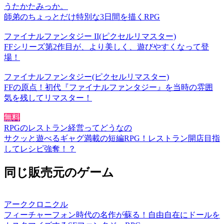
うたかたみっか。
師弟のちょっとだけ特別な3日間を描くRPG
ファイナルファンタジー II(ピクセルリマスター)
FFシリーズ第2作目が、より美しく、遊びやすくなって登
場！
ファイナルファンタジー(ピクセルリマスター)
FFの原点！初代『ファイナルファンタジー』を当時の雰囲
気を残してリマスター！
無料
RPGのレストラン経営ってどうなの
サクッと遊べるギャグ満載の短編RPG！レストラン開店目指
してレシピ強奪！？
同じ販売元のゲーム
アーククロニクル
フィーチャーフォン時代の名作が蘇る！自由自在にドールを