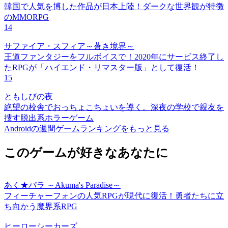
韓国で人気を博した作品が日本上陸！ダークな世界観が特徴
のMMORPG
14
サファイア・スフィア～蒼き境界～
王道ファンタジーをフルボイスで！2020年にサービス終了し
たRPGが「ハイエンド・リマスター版」として復活！
15
ともしびの夜
絶望の校舎でおっちょこちょいを導く。深夜の学校で親友を
捜す脱出系ホラーゲーム
Androidの週間ゲームランキングをもっと見る
このゲームが好きなあなたに
あく★パラ ～Akuma's Paradise～
フィーチャーフォンの人気RPGが現代に復活！勇者たちに立
ち向かう魔界系RPG
ヒーローシーカーズ