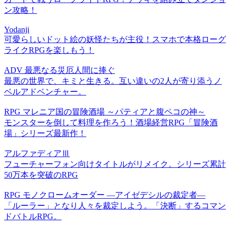
ン攻略！
Yodanji
可愛らしいドット絵の妖怪たちが主役！スマホで本格ローグ
ライクRPGを楽しもう！
ADV 最悪なる災厄人間に捧ぐ
最悪の世界で、キミと生きる。互い違いの2人が寄り添うノ
ベルアドベンチャー。
RPG マレニア国の冒険酒場 ～パティアと腹ペコの神～
モンスターを倒して料理を作ろう！酒場経営RPG「冒険酒
場」シリーズ最新作！
アルファディアⅢ
フューチャーフォン向けタイトルがリメイク。シリーズ累計
50万本を突破のRPG
RPG モノクロームオーダー ―アイゼデシルの裁定者―
「ルーラー」となり人々を裁定しよう。「決断」するコマン
ドバトルRPG。