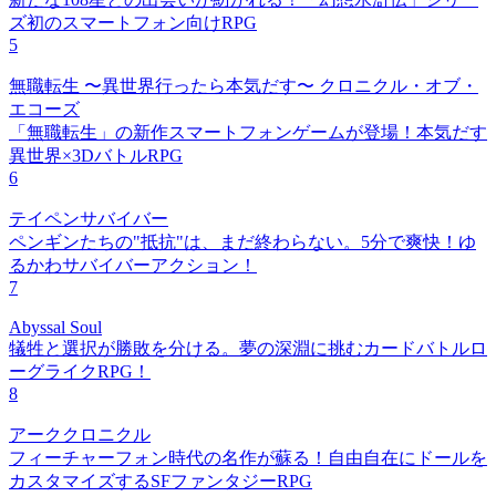
ズ初のスマートフォン向けRPG
5
無職転生 〜異世界行ったら本気だす〜 クロニクル・オブ・
エコーズ
「無職転生」の新作スマートフォンゲームが登場！本気だす
異世界×3DバトルRPG
6
テイペンサバイバー
ペンギンたちの"抵抗"は、まだ終わらない。5分で爽快！ゆ
るかわサバイバーアクション！
7
Abyssal Soul
犠牲と選択が勝敗を分ける。夢の深淵に挑むカードバトルロ
ーグライクRPG！
8
アーククロニクル
フィーチャーフォン時代の名作が蘇る！自由自在にドールを
カスタマイズするSFファンタジーRPG