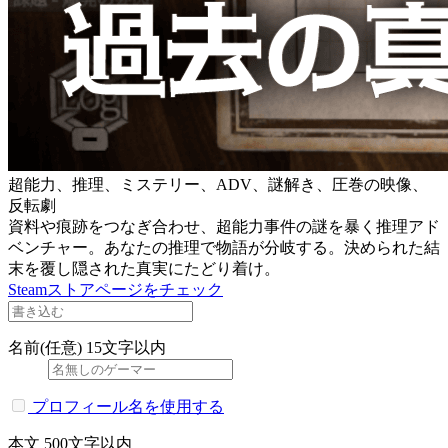
超能力、推理、ミステリー、ADV、謎解き、圧巻の映像、
反転劇
資料や痕跡をつなぎ合わせ、超能力事件の謎を暴く推理アド
ベンチャー。あなたの推理で物語が分岐する。決められた結
末を覆し隠された真実にたどり着け。
Steamストアページをチェック
名前(任意)
15文字以内
プロフィール名を使用する
本文
500文字以内