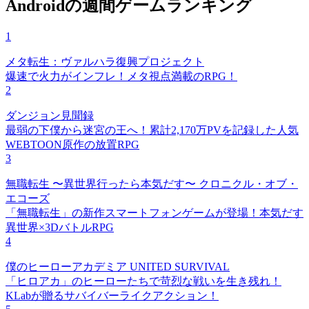
Androidの週間ゲームランキング
1
メタ転生：ヴァルハラ復興プロジェクト
爆速で火力がインフレ！メタ視点満載のRPG！
2
ダンジョン見聞録
最弱の下僕から迷宮の王へ！累計2,170万PVを記録した人気
WEBTOON原作の放置RPG
3
無職転生 〜異世界行ったら本気だす〜 クロニクル・オブ・
エコーズ
「無職転生」の新作スマートフォンゲームが登場！本気だす
異世界×3DバトルRPG
4
僕のヒーローアカデミア UNITED SURVIVAL
「ヒロアカ」のヒーローたちで苛烈な戦いを生き残れ！
KLabが贈るサバイバーライクアクション！