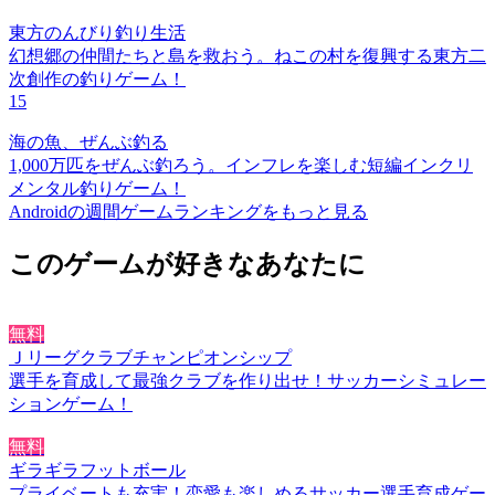
東方のんびり釣り生活
幻想郷の仲間たちと島を救おう。ねこの村を復興する東方二
次創作の釣りゲーム！
15
海の魚、ぜんぶ釣る
1,000万匹をぜんぶ釣ろう。インフレを楽しむ短編インクリ
メンタル釣りゲーム！
Androidの週間ゲームランキングをもっと見る
このゲームが好きなあなたに
無料
Ｊリーグクラブチャンピオンシップ
選手を育成して最強クラブを作り出せ！サッカーシミュレー
ションゲーム！
無料
ギラギラフットボール
プライベートも充実！恋愛も楽しめるサッカー選手育成ゲー