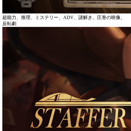
超能力、推理、ミステリー、ADV、謎解き、圧巻の映像、
反転劇