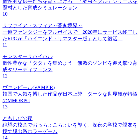
個性的な選手たちを育て上げろ！「弱虫ペダル」シリーズを
題材とした育成シミュレーション！
10
サファイア・スフィア～蒼き境界～
王道ファンタジーをフルボイスで！2020年にサービス終了し
たRPGが「ハイエンド・リマスター版」として復活！
11
モンスターサバイバル
個性豊かな「タタ」を集めよう！無数のゾンビを迎え撃つ育
成タワーディフェンス
12
ヴァンピール(VAMPIR)
韓国で人気を博した作品が日本上陸！ダークな世界観が特徴
のMMORPG
13
ともしびの夜
絶望の校舎でおっちょこちょいを導く。深夜の学校で親友を
捜す脱出系ホラーゲーム
14