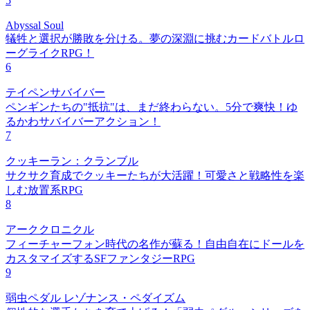
5
Abyssal Soul
犠牲と選択が勝敗を分ける。夢の深淵に挑むカードバトルロ
ーグライクRPG！
6
テイペンサバイバー
ペンギンたちの"抵抗"は、まだ終わらない。5分で爽快！ゆ
るかわサバイバーアクション！
7
クッキーラン：クランブル
サクサク育成でクッキーたちが大活躍！可愛さと戦略性を楽
しむ放置系RPG
8
アーククロニクル
フィーチャーフォン時代の名作が蘇る！自由自在にドールを
カスタマイズするSFファンタジーRPG
9
弱虫ペダル レゾナンス・ペダイズム