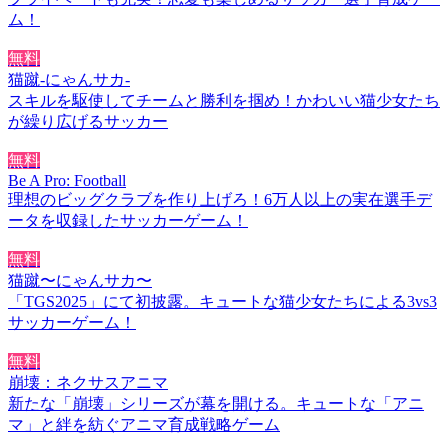
ム！
無料
猫蹴-にゃんサカ-
スキルを駆使してチームと勝利を掴め！かわいい猫少女たち
が繰り広げるサッカー
無料
Be A Pro: Football
理想のビッグクラブを作り上げろ！6万人以上の実在選手デ
ータを収録したサッカーゲーム！
無料
猫蹴〜にゃんサカ〜
「TGS2025」にて初披露。キュートな猫少女たちによる3vs3
サッカーゲーム！
無料
崩壊：ネクサスアニマ
新たな「崩壊」シリーズが幕を開ける。キュートな「アニ
マ」と絆を紡ぐアニマ育成戦略ゲーム