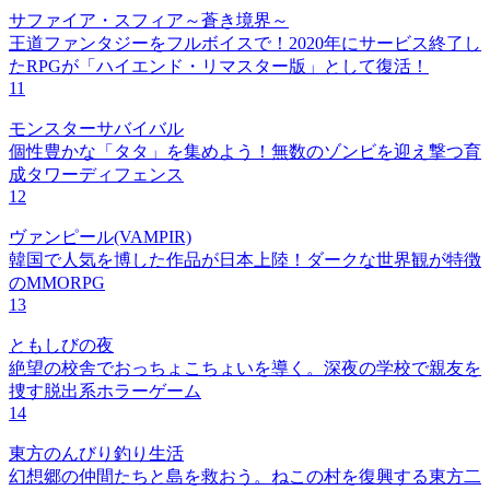
サファイア・スフィア～蒼き境界～
王道ファンタジーをフルボイスで！2020年にサービス終了し
たRPGが「ハイエンド・リマスター版」として復活！
11
モンスターサバイバル
個性豊かな「タタ」を集めよう！無数のゾンビを迎え撃つ育
成タワーディフェンス
12
ヴァンピール(VAMPIR)
韓国で人気を博した作品が日本上陸！ダークな世界観が特徴
のMMORPG
13
ともしびの夜
絶望の校舎でおっちょこちょいを導く。深夜の学校で親友を
捜す脱出系ホラーゲーム
14
東方のんびり釣り生活
幻想郷の仲間たちと島を救おう。ねこの村を復興する東方二