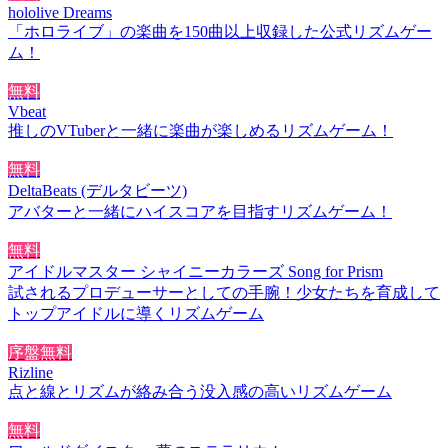
hololive Dreams
「ホロライブ」の楽曲を150曲以上収録した公式リズムゲー
ム！
無料
Vbeat
推しのVTuberと一緒に楽曲が楽しめるリズムゲーム！
無料
DeltaBeats (デルタビーツ)
アバターと一緒にハイスコアを目指すリズムゲーム！
無料
アイドルマスター シャイニーカラーズ Song for Prism
試されるプロデューサーとしての手腕！少女たちを育成して
トップアイドルに導くリズムゲーム
序盤無料
Rizline
点と線とリズムが絡み合う没入感の高いリズムゲーム
無料