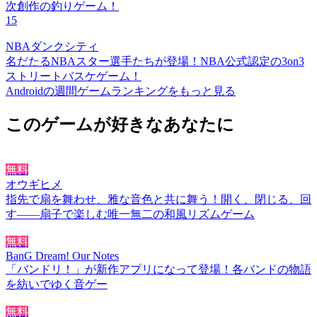
次創作の釣りゲーム！
15
NBAダンクシティ
名だたるNBAスター選手たちが登場！NBA公式認定の3on3
ストリートバスケゲーム！
Androidの週間ゲームランキングをもっと見る
このゲームが好きなあなたに
無料
オウギヒメ
指先で扇を舞わせ、雅な音色と共に舞う！開く、閉じる、回
す――扇子で楽しむ唯一無二の和風リズムゲーム
無料
BanG Dream! Our Notes
「バンドリ！」が新作アプリになって登場！各バンドの物語
を紡いでゆく音ゲー
無料