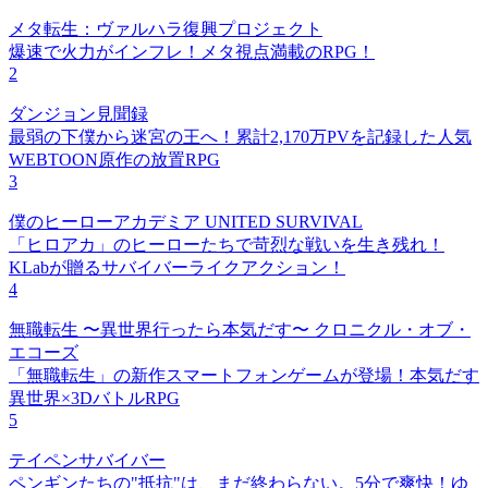
メタ転生：ヴァルハラ復興プロジェクト
爆速で火力がインフレ！メタ視点満載のRPG！
2
ダンジョン見聞録
最弱の下僕から迷宮の王へ！累計2,170万PVを記録した人気
WEBTOON原作の放置RPG
3
僕のヒーローアカデミア UNITED SURVIVAL
「ヒロアカ」のヒーローたちで苛烈な戦いを生き残れ！
KLabが贈るサバイバーライクアクション！
4
無職転生 〜異世界行ったら本気だす〜 クロニクル・オブ・
エコーズ
「無職転生」の新作スマートフォンゲームが登場！本気だす
異世界×3DバトルRPG
5
テイペンサバイバー
ペンギンたちの"抵抗"は、まだ終わらない。5分で爽快！ゆ