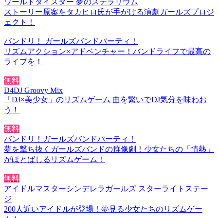
ワールドダイスター 夢のステラリウム
ストーリー原案をタカヒロ氏が手がける演劇ガールズプロジ
ェクト！
バンドリ！ ガールズバンドパーティ！
リズムアクション×アドベンチャー！バンドライフで最高の
ライブを！
無料
D4DJ Groovy Mix
「DJ×美少女」のリズムゲーム 曲を繋いでDJ気分を味わお
う！
無料
バンドリ！ガールズバンドパーティ！
夢を撃ち抜くガールズバンドの群像劇！少女たちの「情熱」
がほとばしるリズムゲーム！
無料
アイドルマスターシンデレラガールズ スターライトステー
ジ
200人近いアイドルが登場！夢見る少女たちのリズムゲー