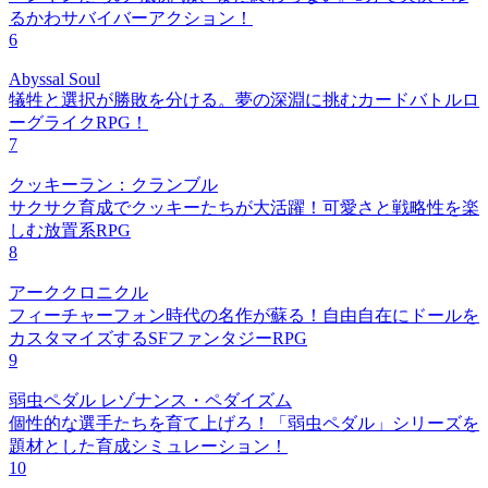
るかわサバイバーアクション！
6
Abyssal Soul
犠牲と選択が勝敗を分ける。夢の深淵に挑むカードバトルロ
ーグライクRPG！
7
クッキーラン：クランブル
サクサク育成でクッキーたちが大活躍！可愛さと戦略性を楽
しむ放置系RPG
8
アーククロニクル
フィーチャーフォン時代の名作が蘇る！自由自在にドールを
カスタマイズするSFファンタジーRPG
9
弱虫ペダル レゾナンス・ペダイズム
個性的な選手たちを育て上げろ！「弱虫ペダル」シリーズを
題材とした育成シミュレーション！
10