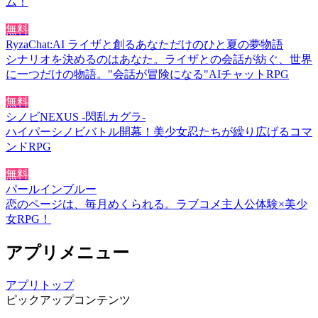
ム！
無料
RyzaChat:AI ライザと創るあなただけのひと夏の夢物語
シナリオを決めるのはあなた。ライザとの会話が紡ぐ、世界
に一つだけの物語。"会話が冒険になる"AIチャットRPG
無料
シノビNEXUS -閃乱カグラ-
ハイパーシノビバトル開幕！美少女忍たちが繰り広げるコマ
ンドRPG
無料
パールインブルー
恋のページは、毎月めくられる。ラブコメ主人公体験×美少
女RPG！
アプリメニュー
アプリトップ
ピックアップコンテンツ