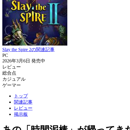
Slay the Spire 2の関連記事
PC
2026年3月6日
発売中
レビュー
総合点
カジュアル
ゲーマー
トップ
関連記事
レビュー
掲示板
あの「時間泥棒」が帰ってきた！『