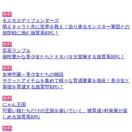
無料
モエモエディフェンダーズ
萌えキャラと共に世界を救え！迫り来るモンスター軍団との
攻防戦に挑む放置系RPG！
無料
百花ランブル
個性豊かな美少女たちとドタバタ大冒険する放置系RPG！
無料
女神学園～美少女たちの物語
サクッとアイテムを集めて様々な育成要素を強化！美少女と
英雄を育成する放置型RPG！
無料
にゃん王国
可愛い猫たちだけの王国を築いていく。猫育成×村発展が楽
しめる放置系RPG
無料