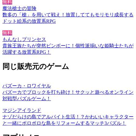
無料
魔法槍士の冒険
数多の「槍」を用いて戦え！放置しててもモリモリ成長する
ドット絵系の放置系RPG
無料
もんなしプリンセス
貴族王族たちが突然ビンボーに！個性派揃いな姫騎士たちが
活躍する放置系RPG！
同じ販売元のゲーム
バズーカ・ロワイヤル
バズーカでブロックを打ち砕け！サクッと遊べるオンライン
対戦型パズルゲーム！
マジンアイランド
ナゾだらけの島でアルバイト生活！？かわいいキャラクター
と一緒にボロボロな島をリフォームするマッチ3パズル！