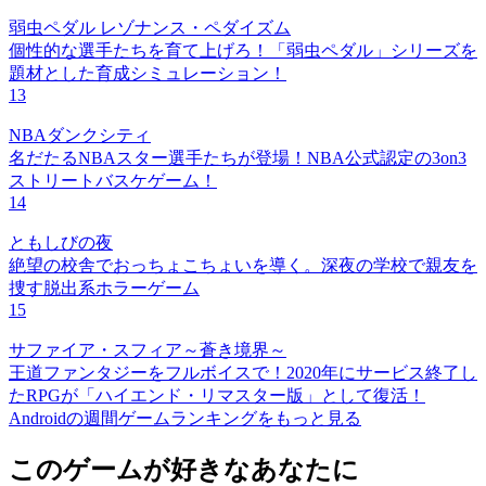
弱虫ペダル レゾナンス・ペダイズム
個性的な選手たちを育て上げろ！「弱虫ペダル」シリーズを
題材とした育成シミュレーション！
13
NBAダンクシティ
名だたるNBAスター選手たちが登場！NBA公式認定の3on3
ストリートバスケゲーム！
14
ともしびの夜
絶望の校舎でおっちょこちょいを導く。深夜の学校で親友を
捜す脱出系ホラーゲーム
15
サファイア・スフィア～蒼き境界～
王道ファンタジーをフルボイスで！2020年にサービス終了し
たRPGが「ハイエンド・リマスター版」として復活！
Androidの週間ゲームランキングをもっと見る
このゲームが好きなあなたに