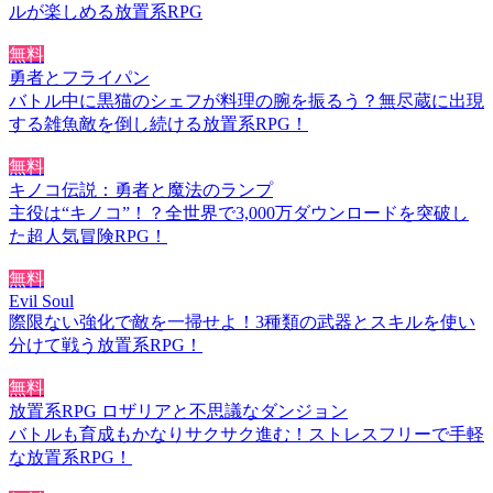
ルが楽しめる放置系RPG
無料
勇者とフライパン
バトル中に黒猫のシェフが料理の腕を振るう？無尽蔵に出現
する雑魚敵を倒し続ける放置系RPG！
無料
キノコ伝説：勇者と魔法のランプ
主役は“キノコ”！？全世界で3,000万ダウンロードを突破し
た超人気冒険RPG！
無料
Evil Soul
際限ない強化で敵を一掃せよ！3種類の武器とスキルを使い
分けて戦う放置系RPG！
無料
放置系RPG ロザリアと不思議なダンジョン
バトルも育成もかなりサクサク進む！ストレスフリーで手軽
な放置系RPG！