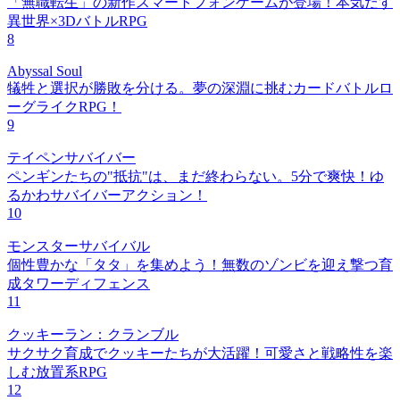
「無職転生」の新作スマートフォンゲームが登場！本気だす
異世界×3DバトルRPG
8
Abyssal Soul
犠牲と選択が勝敗を分ける。夢の深淵に挑むカードバトルロ
ーグライクRPG！
9
テイペンサバイバー
ペンギンたちの"抵抗"は、まだ終わらない。5分で爽快！ゆ
るかわサバイバーアクション！
10
モンスターサバイバル
個性豊かな「タタ」を集めよう！無数のゾンビを迎え撃つ育
成タワーディフェンス
11
クッキーラン：クランブル
サクサク育成でクッキーたちが大活躍！可愛さと戦略性を楽
しむ放置系RPG
12