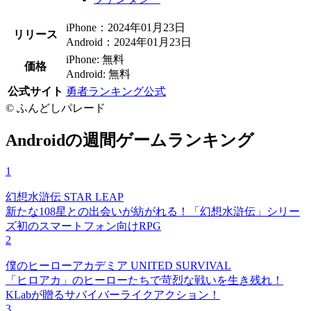
iPhone：2024年01月23日
リリース
Android：2024年01月23日
iPhone: 無料
価格
Android: 無料
公式サイト
勇者ランキング公式
© ふんどしパレード
Androidの週間ゲームランキング
1
幻想水滸伝 STAR LEAP
新たな108星との出会いが紡がれる！「幻想水滸伝」シリー
ズ初のスマートフォン向けRPG
2
僕のヒーローアカデミア UNITED SURVIVAL
「ヒロアカ」のヒーローたちで苛烈な戦いを生き残れ！
KLabが贈るサバイバーライクアクション！
3