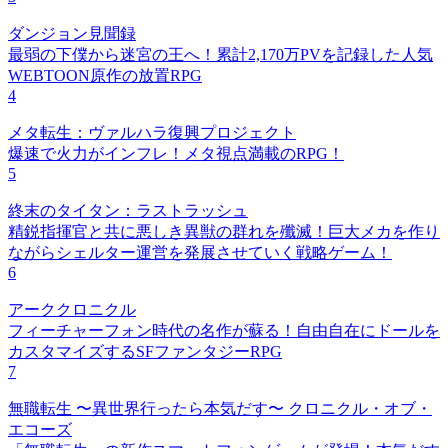
ダンジョン見聞録
最弱の下僕から迷宮の王へ！累計2,170万PVを記録した人気
WEBTOON原作の放置RPG
4
メタ転生：ヴァルハラ復興プロジェクト
爆速で火力がインフレ！メタ視点満載のRPG！
5
終末のタイタン：ラストラッシュ
精鋭指揮官と共に悪しき異獣の群れを殲滅！巨大メカを作り
ながらシェルター運営を発展させていく戦略ゲーム！
6
アーククロニクル
フィーチャーフォン時代の名作が蘇る！自由自在にドールを
カスタマイズするSFファンタジーRPG
7
無職転生 〜異世界行ったら本気だす〜 クロニクル・オブ・
エコーズ