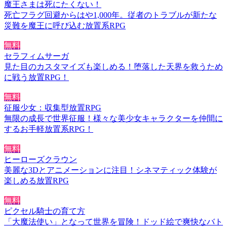
魔王さまは死にたくない！
死亡フラグ回避からはや1,000年。従者のトラブルが新たな
災難を魔王に呼び込む放置系RPG
無料
セラフィムサーガ
見た目のカスタマイズも楽しめる！堕落した天界を救うため
に戦う放置RPG！
無料
征服少女：収集型放置RPG
無限の成長で世界征服！様々な美少女キャラクターを仲間に
するお手軽放置系RPG！
無料
ヒーローズクラウン
美麗な3Dとアニメーションに注目！シネマティック体験が
楽しめる放置RPG
無料
ピクセル騎士の育て方
「大魔法使い」となって世界を冒険！ドッド絵で爽快なバト