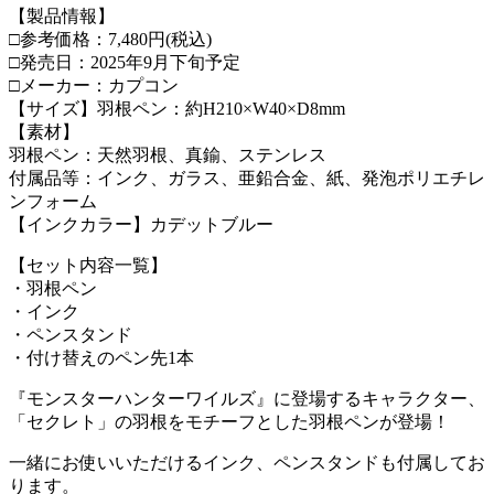
【製品情報】
□参考価格：7,480円(税込)
□発売日：2025年9月下旬予定
□メーカー：カプコン
【サイズ】羽根ペン：約H210×W40×D8mm
【素材】
羽根ペン：天然羽根、真鍮、ステンレス
付属品等：インク、ガラス、亜鉛合金、紙、発泡ポリエチレ
ンフォーム
【インクカラー】カデットブルー
【セット内容一覧】
・羽根ペン
・インク
・ペンスタンド
・付け替えのペン先1本
『モンスターハンターワイルズ』に登場するキャラクター、
「セクレト」の羽根をモチーフとした羽根ペンが登場！
一緒にお使いいただけるインク、ペンスタンドも付属してお
ります。