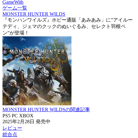
GameWith
ゲーム一覧
MONSTER HUNTER WILDS
『モンハンワイルズ』ホビー通販「あみあみ」に”アイルー
テディ、ジェマのクックのぬいぐるみ、セレクト羽根ペ
ン”が登場！
MONSTER HUNTER WILDSの関連記事
PS5
PC
XBOX
2025年2月28日
発売中
レビュー
総合点