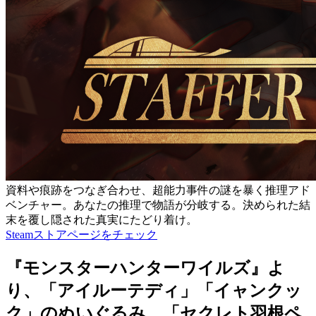
資料や痕跡をつなぎ合わせ、超能力事件の謎を暴く推理アド
ベンチャー。あなたの推理で物語が分岐する。決められた結
末を覆し隠された真実にたどり着け。
Steamストアページをチェック
『モンスターハンターワイルズ』よ
り、「アイルーテディ」「イャンクッ
ク」のぬいぐるみ、「セクレト羽根ペ