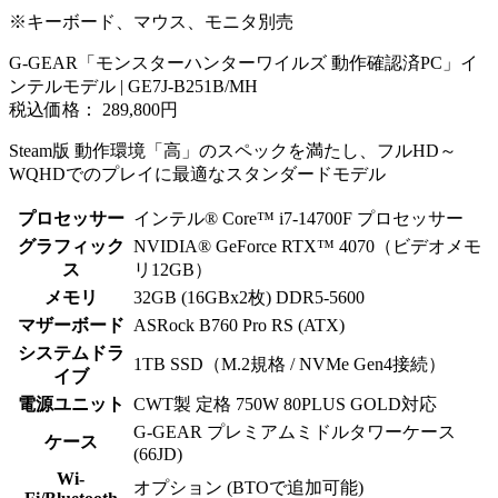
※キーボード、マウス、モニタ別売
G-GEAR「モンスターハンターワイルズ 動作確認済PC」イ
ンテルモデル | GE7J-B251B/MH
税込価格： 289,800円
Steam版 動作環境「高」のスペックを満たし、フルHD～
WQHDでのプレイに最適なスタンダードモデル
プロセッサー
インテル® Core™ i7-14700F プロセッサー
グラフィック
NVIDIA® GeForce RTX™ 4070（ビデオメモ
ス
リ12GB）
メモリ
32GB (16GBx2枚) DDR5-5600
マザーボード
ASRock B760 Pro RS (ATX)
システムドラ
1TB SSD（M.2規格 / NVMe Gen4接続）
イブ
電源ユニット
CWT製 定格 750W 80PLUS GOLD対応
G-GEAR プレミアムミドルタワーケース
ケース
(66JD)
Wi-
オプション (BTOで追加可能)