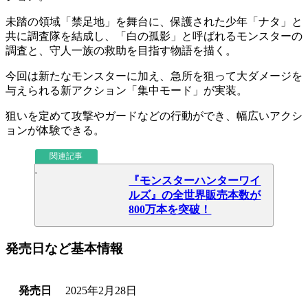
未踏の領域
「禁足地」
を舞台に、保護された少年「ナタ」と
共に調査隊を結成し、「白の孤影」と呼ばれるモンスターの
調査と、守人一族の救助を目指す物語を描く。
今回は新たなモンスターに加え、急所を狙って大ダメージを
与えられる新アクション
「集中モード」
が実装。
狙いを定めて攻撃やガードなどの行動ができ、
幅広いアクシ
ョン
が体験できる。
関連記事
『モンスターハンターワイ
ルズ』の全世界販売本数が
800万本を突破！
発売日など基本情報
発売日
2025年2月28日