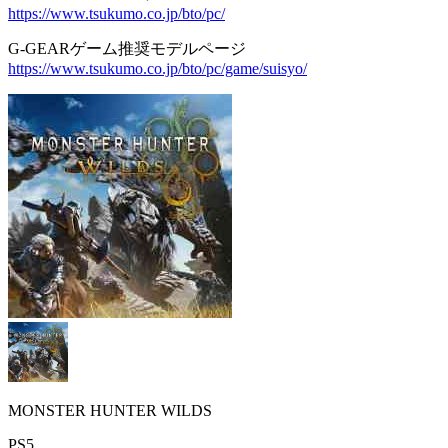
https://www.tsukumo.co.jp/bto/pc/
G-GEARゲーム推奨モデルページ
https://www.tsukumo.co.jp/bto/pc/game/suisyo/
MONSTER HUNTER WILDS
PS5