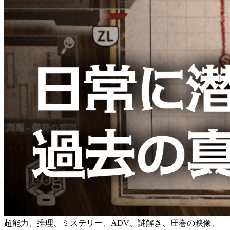
超能力、推理、ミステリー、ADV、謎解き、圧巻の映像、