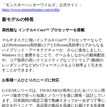
「モンスターハンターワイルズ」公式サイト：
https://www.monsterhunter.com/wilds/
新モデルの特長
高性能な インテル® Core™ プロセッサーを搭載
マルチタスクに強いインテル® Core™ プロセッサーならで
はのPerformance(高性能)コアとEfficient(高効率)コアからなる
ハイブリッド・アーキテクチャーが、さらに進化しました。
Windows 11と連携することで、ゲームをしながらの動画配信
や、コア負荷の高いクリエイティブなソフトウェア (動画の
レンダリングなど)のパフォーマンスをより効率よく引き出
すことができます。
お客様一人ひとりのニーズに対応
G-GEARシリーズは、TSUKUMOが長年にわたるパソコン用
パーツ販売で培った知識とノウハウを基に開発・設計してい
ます。日本国内の指定工場で熟練スタッフが一台ずつ丁寧に
組立を行うことで、高品質の製品を迅速にお届けする生産体