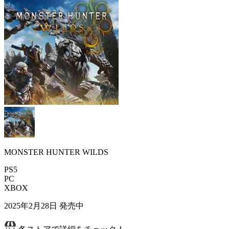
MONSTER HUNTER WILDS
PS5
PC
XBOX
2025年2月28日
発売中