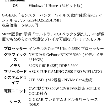
Fi/Bluetooth
OS
Windows 11 Home（64ビット版）
G-GEAR「モンスターハンターワイルズ 動作確認済PC」イ
ンテルモデル | GE9J-D251ZBH/MH
税込価格： 549,800円
Steam版 動作環境「ウルトラ」のスペックを満たし、4K解像
度でもなめらかで快適なプレイが可能なプレミアムモデル
プロセッサー
インテル® Core™ Ultra 9 285K プロセッサー
グラフィック
NVIDIA® GeForce RTX™ 5080（ビデオメモ
ス
リ16GB）
メモリ
32GB (16GBx2枚) DDR5-5600
マザーボード
ASUS TUF GAMING Z890-PRO WIFI (ATX)
システムドラ
2TB SSD（M.2規格 / NVMe Gen4接続）
イブ
CWT製 定格850W 12VHPWR対応 80PLUS
電源ユニット
GOLD対応
G-GEAR プレミアムミドルタワーケース
ケース
(66JD)