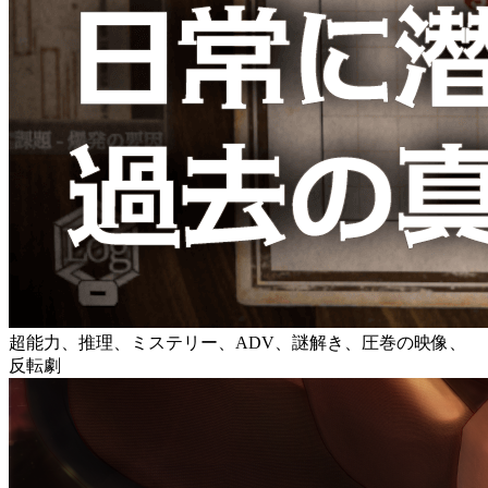
超能力、推理、ミステリー、ADV、謎解き、圧巻の映像、
反転劇