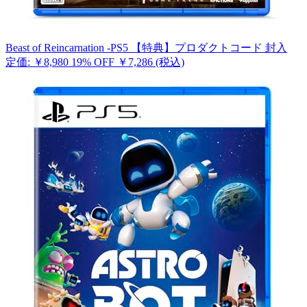
Beast of Reincarnation -PS5 【特典】プロダクトコード 封入
定価: ￥8,980
19% OFF
￥7,286
(税込)