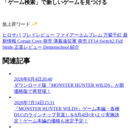
「ゲーム検索」で新しいゲームを見つける
急上昇ワード
ヒロサバ プレイレビュー
ファイアーエムブレム 万紫千紅 最
新情報
Corsair Cove 発売
薄暮遠征軍 発売
FF14 Switch2
Full
Stride 正直レビュー
Demonschool 紹介
関連記事
2026年8月4日20:40
ダウンロード版『MONSTER HUNTER WILDS』が新
価格版で再登場！
2026年7月14日15:31
『MONSTER HUNTER WILDS』ゲーム本編・各種
DLCのラインナップ見直しを8月4日(火)より実施決
定！ゲーム本編の価格も改定予定！