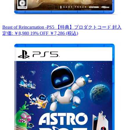
Beast of Reincarnation -PS5 【特典】プロダクトコード 封入
定価: ￥8,980
19% OFF
￥7,286
(税込)