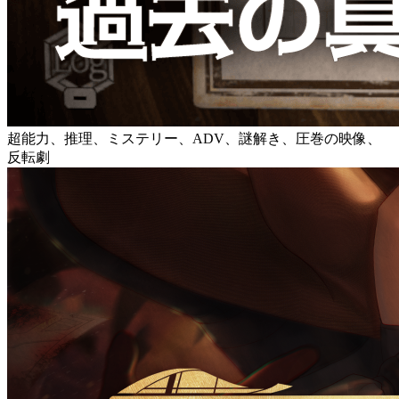
超能力、推理、ミステリー、ADV、謎解き、圧巻の映像、
反転劇