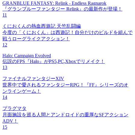
GRANBLUE FANTASY: Relink - Endless Ragnarok
『グランブルーファンタジー Relink』の最新作が登場！
11
くにおくんの熱血西遊記 天竺乱闘編
今度の「くにおくん」は西遊記！自分だけのビルドを組んで
戦うローグライクアクション！
12
Halo: Campaign Evolved
伝説のFPS『Halo』がPS5,PC,Xboxでリメイク！
13
ファイナルファンタジーXIV
世界中で愛されるファンタジーRPG！『FF』シリーズのオ
ンラインゲーム！
14
プラグマタ
月面施設を巡る人間とアンドロイドの重厚なSFアクション
ADV！
15