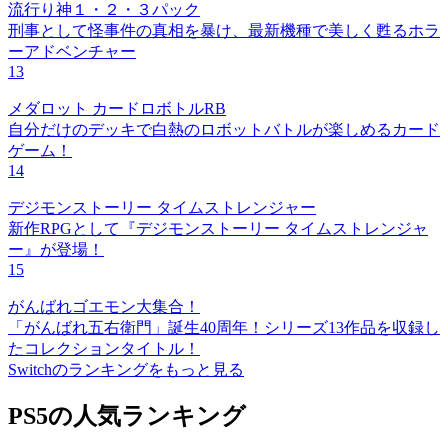
流行り神１・２・３パック
刑事として怪事件の真相を暴け、最新機種で美しく甦るホラ
ーアドベンチャー
13
メダロット カードロボトルRB
自分だけのデッキで白熱のロボットバトルが楽しめるカード
ゲーム！
14
デジモンストーリー タイムストレンジャー
新作RPGとして『デジモンストーリー タイムストレンジャ
ー』が登場！
15
がんばれゴエモン大集合！
「がんばれ五右衛門」誕生40周年！シリーズ13作品を収録し
たコレクションタイトル！
Switchのランキングをもっと見る
PS5の人気ランキング