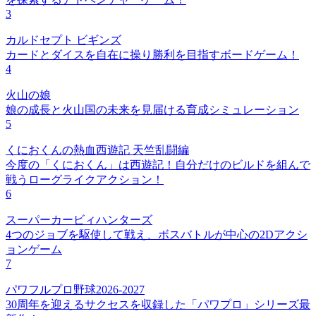
3
カルドセプト ビギンズ
カードとダイスを自在に操り勝利を目指すボードゲーム！
4
火山の娘
娘の成長と火山国の未来を見届ける育成シミュレーション
5
くにおくんの熱血西遊記 天竺乱闘編
今度の「くにおくん」は西遊記！自分だけのビルドを組んで
戦うローグライクアクション！
6
スーパーカービィハンターズ
4つのジョブを駆使して戦え、ボスバトルが中心の2Dアクシ
ョンゲーム
7
パワフルプロ野球2026-2027
30周年を迎えるサクセスを収録した「パワプロ」シリーズ最