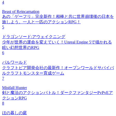
4
Beast of Reincarnation
あの「ゲーフリ」完全新作！相棒と共に世界崩壊後の日本を
旅しよう。一人と一匹のアクションRPG！
5
ドラゴンソード:アウェイクニング
少年が世界の運命を変えていく！Unreal Engine 5で描かれる
眩い幻想世界のRPG
6
パルワールド
クラフトピア開発会社の最新作！オープンワールドサバイバ
ルクラフトモンスター育成ゲーム
7
Mistfall Hunter
剣と魔法のアクションバトル！ダークファンタジーPvPvEア
クションRPG
8
ほの暮しの庭