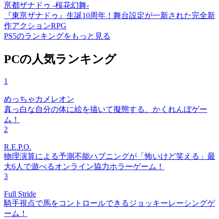
亰都ザナドゥ -桜花幻舞-
『東亰ザナドゥ』生誕10周年！舞台設定が一新された完全新
作アクションRPG
PS5のランキングをもっと見る
PCの人気ランキング
1
めっちゃカメレオン
真っ白な自分の体に絵を描いて擬態する、かくれんぼゲー
ム！
2
R.E.P.O.
物理演算による予測不能ハプニングが「怖いけど笑える」最
大6人で遊べるオンライン協力ホラーゲーム！
3
Full Stride
騎手視点で馬をコントロールできるジョッキーレーシングゲ
ーム！