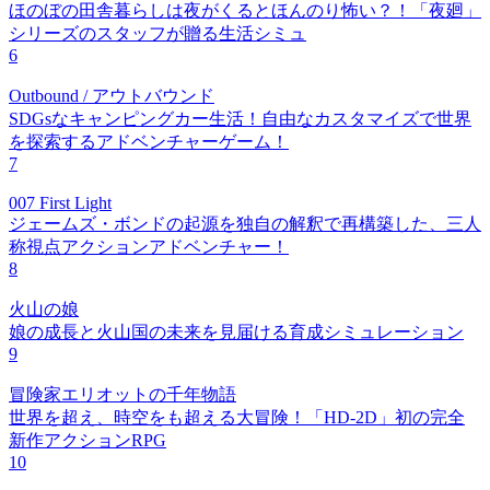
ほのぼの田舎暮らしは夜がくるとほんのり怖い？！「夜廻」
シリーズのスタッフが贈る生活シミュ
6
Outbound / アウトバウンド
SDGsなキャンピングカー生活！自由なカスタマイズで世界
を探索するアドベンチャーゲーム！
7
007 First Light
ジェームズ・ボンドの起源を独自の解釈で再構築した、三人
称視点アクションアドベンチャー！
8
火山の娘
娘の成長と火山国の未来を見届ける育成シミュレーション
9
冒険家エリオットの千年物語
世界を超え、時空をも超える大冒険！「HD-2D」初の完全
新作アクションRPG
10