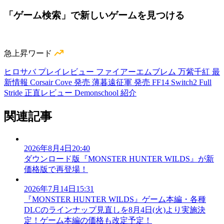
「ゲーム検索」で新しいゲームを見つける
急上昇ワード
ヒロサバ プレイレビュー
ファイアーエムブレム 万紫千紅 最
新情報
Corsair Cove 発売
薄暮遠征軍 発売
FF14 Switch2
Full
Stride 正直レビュー
Demonschool 紹介
関連記事
2026年8月4日20:40
ダウンロード版『MONSTER HUNTER WILDS』が新
価格版で再登場！
2026年7月14日15:31
『MONSTER HUNTER WILDS』ゲーム本編・各種
DLCのラインナップ見直しを8月4日(火)より実施決
定！ゲーム本編の価格も改定予定！