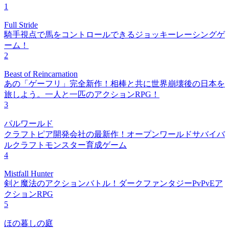
1
Full Stride
騎手視点で馬をコントロールできるジョッキーレーシングゲ
ーム！
2
Beast of Reincarnation
あの「ゲーフリ」完全新作！相棒と共に世界崩壊後の日本を
旅しよう。一人と一匹のアクションRPG！
3
パルワールド
クラフトピア開発会社の最新作！オープンワールドサバイバ
ルクラフトモンスター育成ゲーム
4
Mistfall Hunter
剣と魔法のアクションバトル！ダークファンタジーPvPvEア
クションRPG
5
ほの暮しの庭