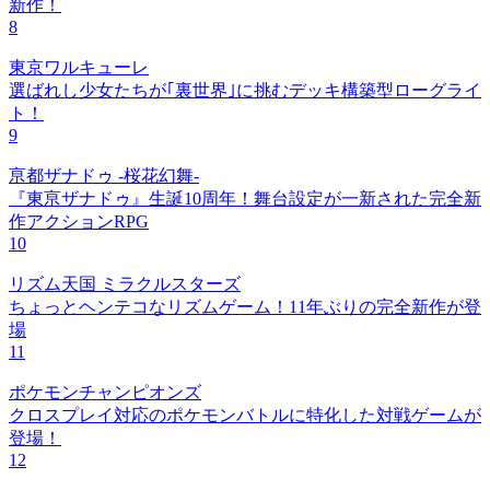
新作！
8
東京ワルキューレ
選ばれし少女たちが｢裏世界｣に挑むデッキ構築型ローグライ
ト！
9
亰都ザナドゥ -桜花幻舞-
『東亰ザナドゥ』生誕10周年！舞台設定が一新された完全新
作アクションRPG
10
リズム天国 ミラクルスターズ
ちょっとヘンテコなリズムゲーム！11年ぶりの完全新作が登
場
11
ポケモンチャンピオンズ
クロスプレイ対応のポケモンバトルに特化した対戦ゲームが
登場！
12