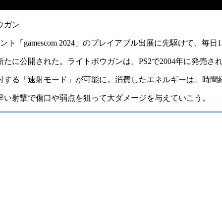
ウガン
ベント
「gamescom 2024」のプレイアブル出展
に先駆けて、毎日
新たに公開された。ライトボウガンは、PS2で2004年に発売
射する
「速射モード」
が可能に。消費したエネルギーは、時間
早い射撃で
傷口や弱点を狙って
大ダメージを与えていこう。