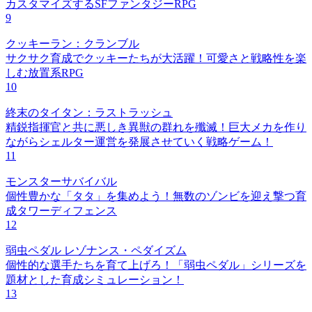
カスタマイズするSFファンタジーRPG
9
クッキーラン：クランブル
サクサク育成でクッキーたちが大活躍！可愛さと戦略性を楽
しむ放置系RPG
10
終末のタイタン：ラストラッシュ
精鋭指揮官と共に悪しき異獣の群れを殲滅！巨大メカを作り
ながらシェルター運営を発展させていく戦略ゲーム！
11
モンスターサバイバル
個性豊かな「タタ」を集めよう！無数のゾンビを迎え撃つ育
成タワーディフェンス
12
弱虫ペダル レゾナンス・ペダイズム
個性的な選手たちを育て上げろ！「弱虫ペダル」シリーズを
題材とした育成シミュレーション！
13