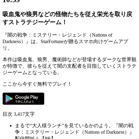
吸血鬼や狼男などの怪物たちを従え栄光を取り戻
すストラテジーゲーム！
『闇の戦争：ミステリー・レジェンド（Nations of
Darkness）』は、StarFortuneが贈る
スマホ向けゲームアプ
リ
。
本作は
吸血鬼、狼男、魔術師
などが登場するダークな世界観
が特徴で、彼らを従えて闇の支配者を目指していく
ストラテ
ジーゲーム
となっている。
ここから今すぐ無料でプレイ！
目次
3,417文字
まるで“大人様ランチ”を見ているかのよう。『闇の戦
争：ミステリー・レジェンド（Nations of Darkness）』
配信開始！【PR】