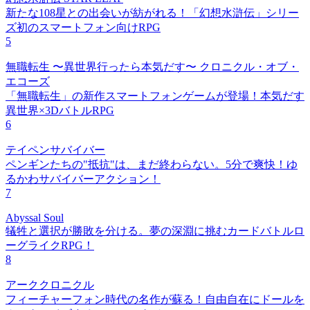
新たな108星との出会いが紡がれる！「幻想水滸伝」シリー
ズ初のスマートフォン向けRPG
5
無職転生 〜異世界行ったら本気だす〜 クロニクル・オブ・
エコーズ
「無職転生」の新作スマートフォンゲームが登場！本気だす
異世界×3DバトルRPG
6
テイペンサバイバー
ペンギンたちの"抵抗"は、まだ終わらない。5分で爽快！ゆ
るかわサバイバーアクション！
7
Abyssal Soul
犠牲と選択が勝敗を分ける。夢の深淵に挑むカードバトルロ
ーグライクRPG！
8
アーククロニクル
フィーチャーフォン時代の名作が蘇る！自由自在にドールを