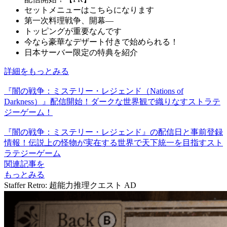
セットメニューはこちらになります
第一次料理戦争、開幕―
トッピングが重要なんです
今なら豪華なデザート付きで始められる！
日本サーバー限定の特典を紹介
詳細をもっとみる
『闇の戦争：ミステリー・レジェンド（Nations of
Darkness）』配信開始！ダークな世界観で織りなすストラテ
ジーゲーム！
『闇の戦争：ミステリー・レジェンド』の配信日と事前登録
情報！伝説上の怪物が実在する世界で天下統一を目指すスト
ラテジーゲーム
関連記事を
もっとみる
Staffer Retro: 超能力推理クエスト
AD