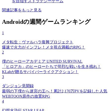
を目指すストラテジーゲーム
関連記事をもっと見る
Androidの週間ゲームランキング
1
メタ転生：ヴァルハラ復興プロジェクト
爆速で火力がインフレ！メタ視点満載のRPG！
2
僕のヒーローアカデミア UNITED SURVIVAL
「ヒロアカ」のヒーローたちで苛烈な戦いを生き残れ！
KLabが贈るサバイバーライクアクション！
3
ダンジョン見聞録
最弱の下僕から迷宮の王へ！累計2,170万PVを記録した人気
WEBTOON原作の放置RPG
4
幻想水滸伝 STAR LEAP