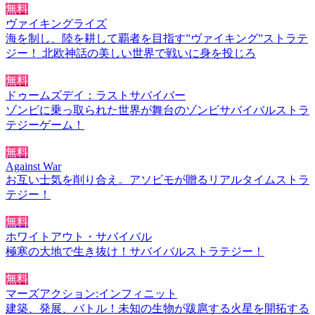
無料
ヴァイキングライズ
海を制し、陸を耕して覇者を目指す”ヴァイキング”ストラテ
ジー！ 北欧神話の美しい世界で戦いに身を投じろ
無料
ドゥームズデイ：ラストサバイバー
ゾンビに乗っ取られた世界が舞台のゾンビサバイバルストラ
テジーゲーム！
無料
Against War
お互い士気を削り合え。アソビモが贈るリアルタイムストラ
テジー！
無料
ホワイトアウト・サバイバル
極寒の大地で生き抜け！サバイバルストラテジー！
無料
マーズアクション:インフィニット
建築、発展、バトル！未知の生物が跋扈する火星を開拓する