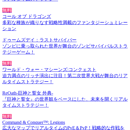
無料
コール オブ ドラゴンズ
多彩な種族が織りなす戦略性満載のファンタジーシュミレー
ション
ドゥームズデイ：ラストサバイバー
ゾンビに乗っ取られた世界が舞台のゾンビサバイバルストラ
テジーゲーム！
無料
ワールド・ウォー・マシーンズ:コンクェスト
迫力満点のリッチ演出に注目！第二次世界大戦が舞台のリア
ルタイムストラテジー！
ReOath-巨神と誓女 外典-
『巨神と誓女』の世界観をベースにした、未来を開くリアル
タイムストラテジー！
無料
Command & Conquer™: Legions
広大なマップでリアルタイムのPvE＆PvP！戦略的な作戦を