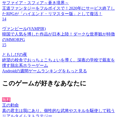
サファイア・スフィア～蒼き境界～
王道ファンタジーをフルボイスで！2020年にサービス終了し
たRPGが「ハイエンド・リマスター版」として復活！
14
ヴァンピール(VAMPIR)
韓国で人気を博した作品が日本上陸！ダークな世界観が特徴
のMMORPG
15
ともしびの夜
絶望の校舎でおっちょこちょいを導く。深夜の学校で親友を
捜す脱出系ホラーゲーム
Androidの週間ゲームランキングをもっと見る
このゲームが好きなあなたに
無料
王の勅命
真の君主は我にあり。個性的な武将やスキルを駆使して戦う
リアルタイムストラテジー