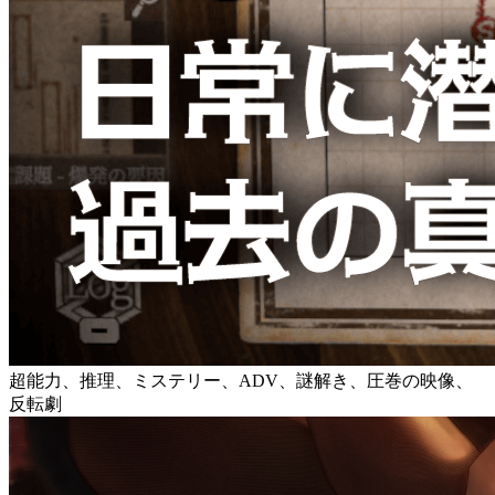
超能力、推理、ミステリー、ADV、謎解き、圧巻の映像、
反転劇