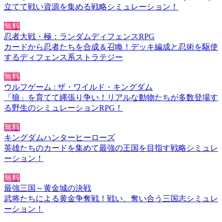
立てて戦い資源を集める戦略シミュレーション！
無料
忍者大戦・極：ランダムディフェンスRPG
カードから忍者たちを合成＆召喚！デッキ編成と忍術を駆使
するディフェンス系ストラテジー
無料
ウルフゲーム : ザ・ワイルド・キングダム
「狼」を育てて縄張り争い！リアルな動物たちが多数登場す
る野生のシミュレーションRPG！
無料
キングダムハンターヒーローズ
英雄たちのカードを集めて最強の王国を目指す戦略シミュレ
ーション！
無料
最強三国～黄金城の決戦
武将たちによる黄金争奪戦！戦い、奪い合う三国志シミュレ
ーション！