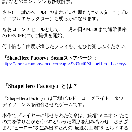
識”などのコンテンツも多数解禁。
さらに、謎のベールに包まれていた新たな“マスター”（プレ
イアブルキャラクター）も明らかになります。
なおローンチセールとして、11月20日AM3:00まで通常価格
の10%OFFにてご提供を開始。
何十倍も自由度が増したプレイを、ぜひお楽しみください。
『ShapeHero Factory』Steamストアページ ：
https://store.steampowered.com/app/2389040/ShapeHero_Factory/
『ShapeHero Factory』とは？
『ShapeHero Factory』は工場ビルド、ローグライト、タワー
ディフェンスを融合させたゲームです。
本作でプレイヤーに課せられた使命は、妖精“ミニオン”たち
の力を借りながら〇△□といった図形を組み合わせ、さまざ
まな“ヒーロー”を生み出すための“最適な工場”をビルドする