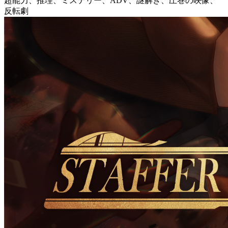
超能力、推理、ミステリー、ADV、謎解き、圧巻の映像、
反転劇