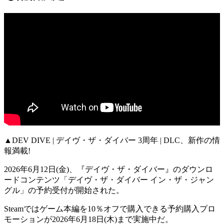
▲DEV DIVE | デイヴ・ザ・ダイバー 3周年 | DLC、新作の情
報満載!
2026年6月12日(金)、『
デイヴ・ザ・ダイバー
』のダウンロ
ードコンテンツ「
デイヴ・ザ・ダイバー イン・ザ・ジャン
グル
」の
予約受付が開始
された。
Steamではゲーム本編を
10％オフ
で購入できる予約購入プロ
モーションが
2026年6月18日(木)
まで実施中だ。