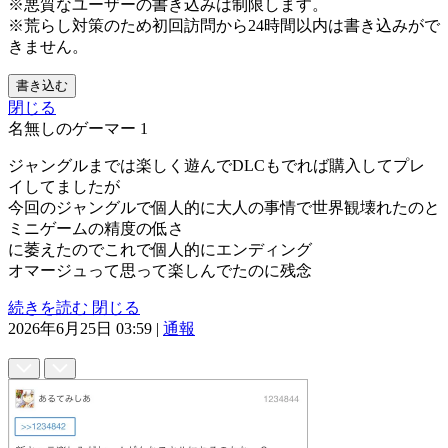
※悪質なユーザーの書き込みは制限します。
※荒らし対策のため初回訪問から24時間以内は書き込みがで
きません。
書き込む
閉じる
名無しのゲーマー
1
ジャングルまでは楽しく遊んでDLCもでれば購入してプレ
イしてましたが
今回のジャングルで個人的に大人の事情で世界観壊れたのと
ミニゲームの精度の低さ
に萎えたのでこれで個人的にエンディング
オマージュって思って楽しんでたのに残念
続きを読む
閉じる
2026年6月25日 03:59
|
通報