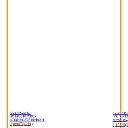
Switch/Switch2
Switch2/PC
/PS4/PS5/PC/XBOX
/PS5/XBO
STEINS;GATE RE:BOOT
鬼武者 Way o
5,800円(税抜)
8,172円