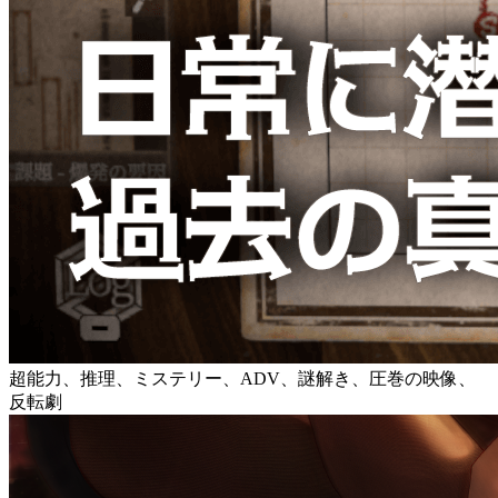
超能力、推理、ミステリー、ADV、謎解き、圧巻の映像、
反転劇