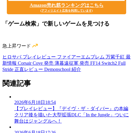
Amazon売れ筋ランキングはこちら
(アフィリエイト広告を利用しています)
「ゲーム検索」で新しいゲームを見つける
急上昇ワード
ヒロサバ プレイレビュー
ファイアーエムブレム 万紫千紅 最
新情報
Corsair Cove 発売
薄暮遠征軍 発売
FF14 Switch2
Full
Stride 正直レビュー
Demonschool 紹介
関連記事
2026年6月18日18:54
【プレイレビュー】『デイヴ・ザ・ダイバー』の本編
クリア後を描いた大型拡張DLC「In the Jungle」ついに
舞台はジャングルへ！
2026年6月18日17:26