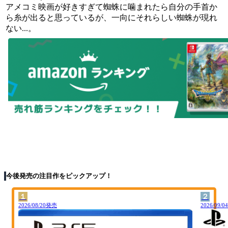
アメコミ映画が好きすぎて蜘蛛に噛まれたら自分の手首か
ら糸が出ると思っているが、一向にそれらしい蜘蛛が現れ
ない...。
今後発売の注目作をピックアップ！
１
２
2026/08/20発売
2026/09/