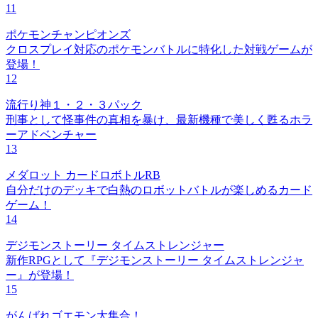
11
ポケモンチャンピオンズ
クロスプレイ対応のポケモンバトルに特化した対戦ゲームが
登場！
12
流行り神１・２・３パック
刑事として怪事件の真相を暴け、最新機種で美しく甦るホラ
ーアドベンチャー
13
メダロット カードロボトルRB
自分だけのデッキで白熱のロボットバトルが楽しめるカード
ゲーム！
14
デジモンストーリー タイムストレンジャー
新作RPGとして『デジモンストーリー タイムストレンジャ
ー』が登場！
15
がんばれゴエモン大集合！