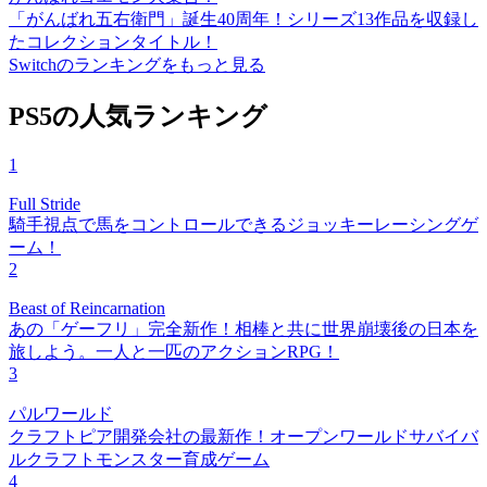
「がんばれ五右衛門」誕生40周年！シリーズ13作品を収録し
たコレクションタイトル！
Switchのランキングをもっと見る
PS5の人気ランキング
1
Full Stride
騎手視点で馬をコントロールできるジョッキーレーシングゲ
ーム！
2
Beast of Reincarnation
あの「ゲーフリ」完全新作！相棒と共に世界崩壊後の日本を
旅しよう。一人と一匹のアクションRPG！
3
パルワールド
クラフトピア開発会社の最新作！オープンワールドサバイバ
ルクラフトモンスター育成ゲーム
4