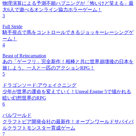
物理演算による予測不能ハプニングが「怖いけど笑える」最
大6人で遊べるオンライン協力ホラーゲーム！
3
Full Stride
騎手視点で馬をコントロールできるジョッキーレーシングゲ
ーム！
4
Beast of Reincarnation
あの「ゲーフリ」完全新作！相棒と共に世界崩壊後の日本を
旅しよう。一人と一匹のアクションRPG！
5
ドラゴンソード:アウェイクニング
少年が世界の運命を変えていく！Unreal Engine 5で描かれる
眩い幻想世界のRPG
6
パルワールド
クラフトピア開発会社の最新作！オープンワールドサバイバ
ルクラフトモンスター育成ゲーム
7