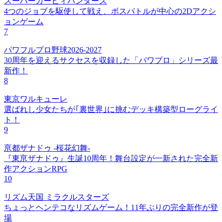
スーパーカービィハンターズ
4つのジョブを駆使して戦え、ボスバトルが中心の2Dアクシ
ョンゲーム
7
パワフルプロ野球2026-2027
30周年を迎えるサクセスを収録した「パワプロ」シリーズ最
新作！
8
東京ワルキューレ
選ばれし少女たちが｢裏世界｣に挑むデッキ構築型ローグライ
ト！
9
亰都ザナドゥ -桜花幻舞-
『東亰ザナドゥ』生誕10周年！舞台設定が一新された完全新
作アクションRPG
10
リズム天国 ミラクルスターズ
ちょっとヘンテコなリズムゲーム！11年ぶりの完全新作が登
場