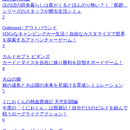
ほのぼの田舎暮らしは夜がくるとほんのり怖い？！「夜廻」
シリーズのスタッフが贈る生活シミュ
2
Outbound / アウトバウンド
SDGsなキャンピングカー生活！自由なカスタマイズで世界
を探索するアドベンチャーゲーム！
3
カルドセプト ビギンズ
カードとダイスを自在に操り勝利を目指すボードゲーム！
4
火山の娘
娘の成長と火山国の未来を見届ける育成シミュレーション
5
くにおくんの熱血西遊記 天竺乱闘編
今度の「くにおくん」は西遊記！自分だけのビルドを組んで
戦うローグライクアクション！
6