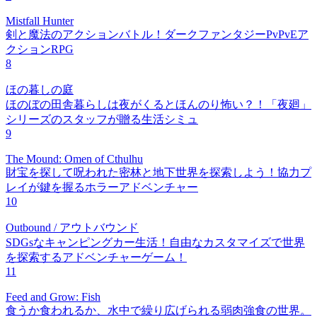
Mistfall Hunter
剣と魔法のアクションバトル！ダークファンタジーPvPvEア
クションRPG
8
ほの暮しの庭
ほのぼの田舎暮らしは夜がくるとほんのり怖い？！「夜廻」
シリーズのスタッフが贈る生活シミュ
9
The Mound: Omen of Cthulhu
財宝を探して呪われた密林と地下世界を探索しよう！協力プ
レイが鍵を握るホラーアドベンチャー
10
Outbound / アウトバウンド
SDGsなキャンピングカー生活！自由なカスタマイズで世界
を探索するアドベンチャーゲーム！
11
Feed and Grow: Fish
食うか食われるか、水中で繰り広げられる弱肉強食の世界。