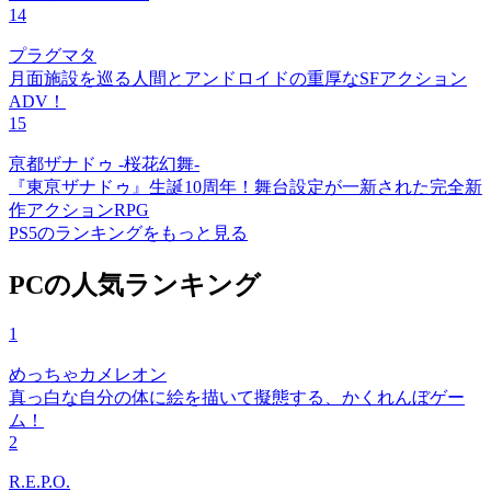
14
プラグマタ
月面施設を巡る人間とアンドロイドの重厚なSFアクション
ADV！
15
亰都ザナドゥ -桜花幻舞-
『東亰ザナドゥ』生誕10周年！舞台設定が一新された完全新
作アクションRPG
PS5のランキングをもっと見る
PCの人気ランキング
1
めっちゃカメレオン
真っ白な自分の体に絵を描いて擬態する、かくれんぼゲー
ム！
2
R.E.P.O.