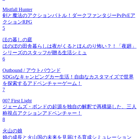
Mistfall Hunter
剣と魔法のアクションバトル！ダークファンタジーPvPvEア
クションRPG
5
ほの暮しの庭
ほのぼの田舎暮らしは夜がくるとほんのり怖い？！「夜廻」
シリーズのスタッフが贈る生活シミュ
6
Outbound / アウトバウンド
SDGsなキャンピングカー生活！自由なカスタマイズで世界
を探索するアドベンチャーゲーム！
7
007 First Light
ジェームズ・ボンドの起源を独自の解釈で再構築した、三人
称視点アクションアドベンチャー！
8
火山の娘
娘の成長と火山国の未来を見届ける育成シミュレーション