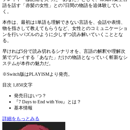
語を話す「
赤髪の女性
」との
7日間の物語
を追体験してい
く。
本作は、最初は
1単語も理解できない言語
を、会話や表情、
物を指さして教えてもらうなど、女性とのコミュニケーショ
ンを行い
パズルのように少しずつ読み解いていく
こととな
る。
早ければ5分で読み切れるシナリオを、言語の解釈や理解次
第で
プレイする「あなた」だけの物語
となっていく斬新なシ
ステムが本作の魅力だ。
※Switch版はPLAYISMより発売。
目次
1,850文字
発売日はいつ？
『7 Days to End with You』とは？
基本情報
詳細をもっとみる