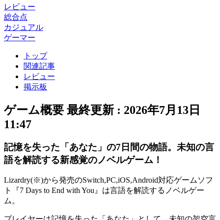
レビュー
総合点
カジュアル
ゲーマー
トップ
関連記事
レビュー
掲示板
ゲーム概要
最終更新 :
2026年7月13日
11:47
記憶を失った「あなた」の7日間の物語。未知の言
語を解読する新感覚のノベルゲーム！
Lizardry(
※
)から発売のSwitch,PC,iOS,Android対応ゲームソフ
ト『
7 Days to End with You
』は言語を解読する
ノベルゲー
ム
。
プレイヤーは記憶を失った「
あなた
」として、未知の架空言