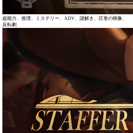
超能力、推理、ミステリー、ADV、謎解き、圧巻の映像、
反転劇