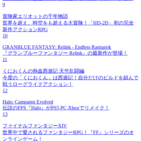
9
冒険家エリオットの千年物語
世界を超え、時空をも超える大冒険！「HD-2D」初の完全
新作アクションRPG
10
GRANBLUE FANTASY: Relink - Endless Ragnarok
『グランブルーファンタジー Relink』の最新作が登場！
11
くにおくんの熱血西遊記 天竺乱闘編
今度の「くにおくん」は西遊記！自分だけのビルドを組んで
戦うローグライクアクション！
12
Halo: Campaign Evolved
伝説のFPS『Halo』がPS5,PC,Xboxでリメイク！
13
ファイナルファンタジーXIV
世界中で愛されるファンタジーRPG！『FF』シリーズのオ
ンラインゲーム！