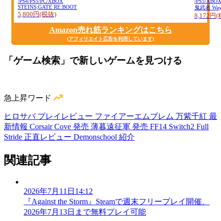
/PS4/PS5/PC/XBOX
/PS5/XBO
STEINS;GATE RE:BOOT
鬼武者 Way o
5,800円(税抜)
8,172円
Amazon売れ筋ランキングはこちら
(アフィリエイト広告を利用しています)
「ゲーム検索」で新しいゲームを見つける
急上昇ワード
ヒロサバ プレイレビュー
ファイアーエムブレム 万紫千紅 最
新情報
Corsair Cove 発売
薄暮遠征軍 発売
FF14 Switch2
Full
Stride 正直レビュー
Demonschool 紹介
関連記事
2026年7月11日14:12
『Against the Storm』Steamで週末フリープレイ開催、
2026年7月13日まで無料プレイ可能