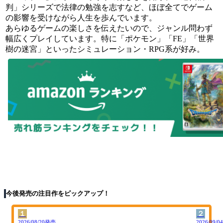
判」シリーズで法律の勉強を志すなど、ほぼ全てでゲーム
の影響を受けながら人生を歩んでいます。
あらゆるゲームの楽しさを伝えたいので、ジャンル問わず
幅広くプレイしています。特に「ポケモン」「FE」「世界
樹の迷宮」といったシミュレーション・RPG系が好み。
今後発売の注目作をピックアップ！
１
２
2026/08/20発売
2026/09/