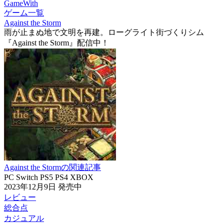
GameWith
ゲーム一覧
Against the Storm
雨が止まぬ地で文明を再建。ローグライト街づくりシム
『Against the Storm』配信中！
Against the Stormの関連記事
PC
Switch
PS5
PS4
XBOX
2023年12月9日
発売中
レビュー
総合点
カジュアル