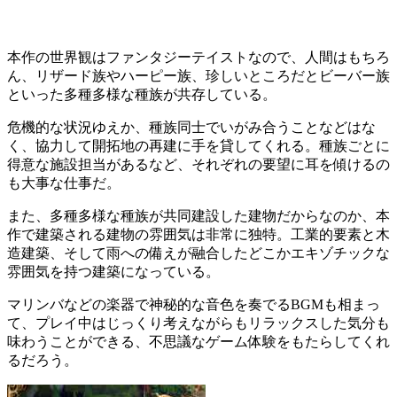
本作の世界観はファンタジーテイストなので、人間はもちろ
ん、リザード族やハーピー族、珍しいところだとビーバー族
といった
多種多様な種族が共存
している。
危機的な状況ゆえか、種族同士でいがみ合うことなどはな
く、協力して開拓地の再建に手を貸してくれる。種族ごとに
得意な施設担当があるなど、
それぞれの要望に耳を傾けるの
も大事な仕事
だ。
また、多種多様な種族が共同建設した建物だからなのか、本
作で建築される建物の雰囲気は非常に独特。工業的要素と木
造建築、そして雨への備えが融合したどこか
エキゾチックな
雰囲気を持つ建築
になっている。
マリンバなどの楽器で
神秘的な音色を奏でるBGM
も相まっ
て、プレイ中はじっくり考えながらもリラックスした気分も
味わうことができる、不思議なゲーム体験をもたらしてくれ
るだろう。