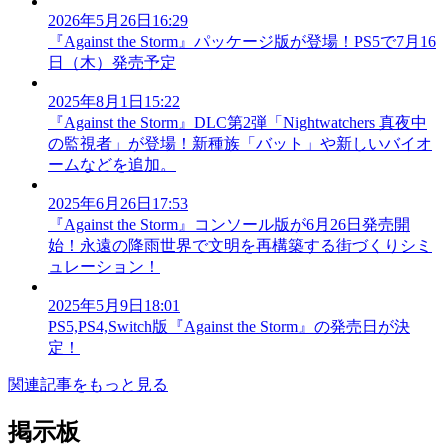
2026年5月26日16:29
『Against the Storm』パッケージ版が登場！PS5で7月16
日（木）発売予定
2025年8月1日15:22
『Against the Storm』DLC第2弾「Nightwatchers 真夜中
の監視者」が登場！新種族「バット」や新しいバイオ
ームなどを追加。
2025年6月26日17:53
『Against the Storm』コンソール版が6月26日発売開
始！永遠の降雨世界で文明を再構築する街づくりシミ
ュレーション！
2025年5月9日18:01
PS5,PS4,Switch版『Against the Storm』の発売日が決
定！
関連記事をもっと見る
掲示板