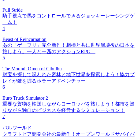
Full Stride
騎手視点で馬をコントロールできるジョッキーレーシングゲ
ーム！
4
Beast of Reincarnation
あの「ゲーフリ」完全新作！相棒と共に世界崩壊後の日本を
旅しよう。一人と一匹のアクションRPG！
5
The Mound: Omen of Cthulhu
財宝を探して呪われた密林と地下世界を探索しよう！協力プ
レイが鍵を握るホラーアドベンチャー
6
Euro Truck Simulator 2
重要な貨物を輸送しながらヨーロッパを旅しよう！都市を巡
りながら独自のビジネスを経営するシミュレーション！
7
パルワールド
クラフトピア開発会社の最新作！オープンワールドサバイバ