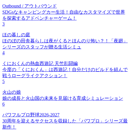
Outbound / アウトバウンド
SDGsなキャンピングカー生活！自由なカスタマイズで世界
を探索するアドベンチャーゲーム！
3
ほの暮しの庭
ほのぼの田舎暮らしは夜がくるとほんのり怖い？！「夜廻」
シリーズのスタッフが贈る生活シミュ
4
くにおくんの熱血西遊記 天竺乱闘編
今度の「くにおくん」は西遊記！自分だけのビルドを組んで
戦うローグライクアクション！
5
火山の娘
娘の成長と火山国の未来を見届ける育成シミュレーション
6
パワフルプロ野球2026-2027
30周年を迎えるサクセスを収録した「パワプロ」シリーズ最
新作！