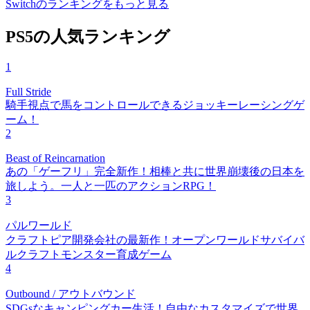
Switchのランキングをもっと見る
PS5の人気ランキング
1
Full Stride
騎手視点で馬をコントロールできるジョッキーレーシングゲ
ーム！
2
Beast of Reincarnation
あの「ゲーフリ」完全新作！相棒と共に世界崩壊後の日本を
旅しよう。一人と一匹のアクションRPG！
3
パルワールド
クラフトピア開発会社の最新作！オープンワールドサバイバ
ルクラフトモンスター育成ゲーム
4
Outbound / アウトバウンド
SDGsなキャンピングカー生活！自由なカスタマイズで世界