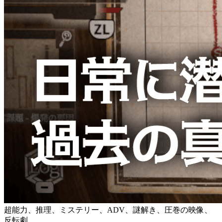
超能力、推理、ミステリー、ADV、謎解き、圧巻の映像、
反転劇