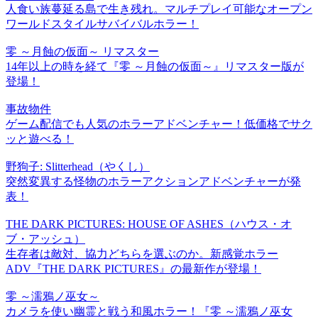
人食い族蔓延る島で生き残れ。マルチプレイ可能なオープン
ワールドスタイルサバイバルホラー！
零 ～月蝕の仮面～ リマスター
14年以上の時を経て『零 ～月蝕の仮面～』リマスター版が
登場！
事故物件
ゲーム配信でも人気のホラーアドベンチャー！低価格でサク
ッと遊べる！
野狗子: Slitterhead（やくし）
突然変異する怪物のホラーアクションアドベンチャーが発
表！
THE DARK PICTURES: HOUSE OF ASHES（ハウス・オ
ブ・アッシュ）
生存者は敵対、協力どちらを選ぶのか。新感覚ホラー
ADV『THE DARK PICTURES』の最新作が登場！
零 ～濡鴉ノ巫女～
カメラを使い幽霊と戦う和風ホラー！『零 ～濡鴉ノ巫女