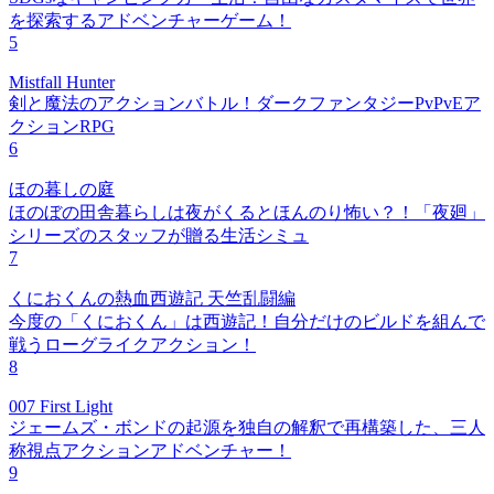
を探索するアドベンチャーゲーム！
5
Mistfall Hunter
剣と魔法のアクションバトル！ダークファンタジーPvPvEア
クションRPG
6
ほの暮しの庭
ほのぼの田舎暮らしは夜がくるとほんのり怖い？！「夜廻」
シリーズのスタッフが贈る生活シミュ
7
くにおくんの熱血西遊記 天竺乱闘編
今度の「くにおくん」は西遊記！自分だけのビルドを組んで
戦うローグライクアクション！
8
007 First Light
ジェームズ・ボンドの起源を独自の解釈で再構築した、三人
称視点アクションアドベンチャー！
9