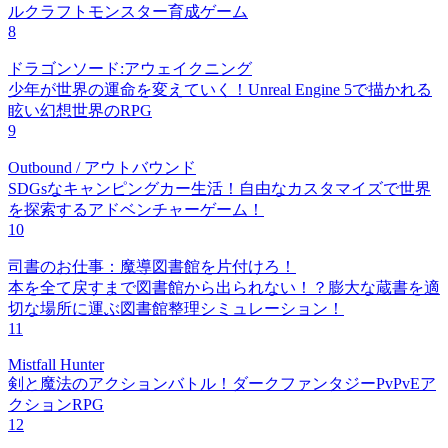
ルクラフトモンスター育成ゲーム
8
ドラゴンソード:アウェイクニング
少年が世界の運命を変えていく！Unreal Engine 5で描かれる
眩い幻想世界のRPG
9
Outbound / アウトバウンド
SDGsなキャンピングカー生活！自由なカスタマイズで世界
を探索するアドベンチャーゲーム！
10
司書のお仕事：魔導図書館を片付けろ！
本を全て戻すまで図書館から出られない！？膨大な蔵書を適
切な場所に運ぶ図書館整理シミュレーション！
11
Mistfall Hunter
剣と魔法のアクションバトル！ダークファンタジーPvPvEア
クションRPG
12