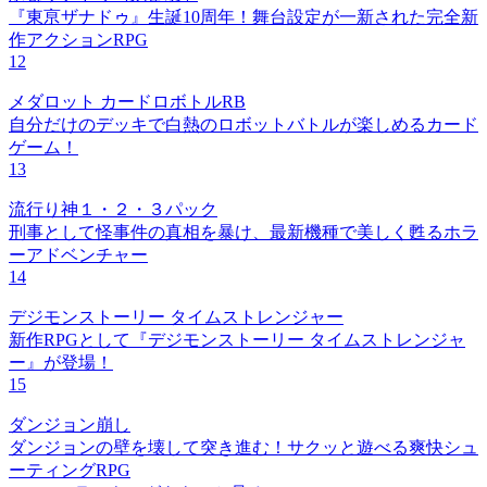
『東亰ザナドゥ』生誕10周年！舞台設定が一新された完全新
作アクションRPG
12
メダロット カードロボトルRB
自分だけのデッキで白熱のロボットバトルが楽しめるカード
ゲーム！
13
流行り神１・２・３パック
刑事として怪事件の真相を暴け、最新機種で美しく甦るホラ
ーアドベンチャー
14
デジモンストーリー タイムストレンジャー
新作RPGとして『デジモンストーリー タイムストレンジャ
ー』が登場！
15
ダンジョン崩し
ダンジョンの壁を壊して突き進む！サクッと遊べる爽快シュ
ーティングRPG