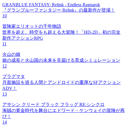
GRANBLUE FANTASY: Relink - Endless Ragnarok
『グランブルーファンタジー Relink』の最新作が登場！
10
冒険家エリオットの千年物語
世界を超え、時空をも超える大冒険！「HD-2D」初の完全
新作アクションRPG
11
火山の娘
娘の成長と火山国の未来を見届ける育成シミュレーション
12
プラグマタ
月面施設を巡る人間とアンドロイドの重厚なSFアクション
ADV！
13
アサシン クリード ブラック フラッグ RE:シンクロ
海賊の黄金時代を舞台にエドワード・ケンウェイの冒険が再
び！
14