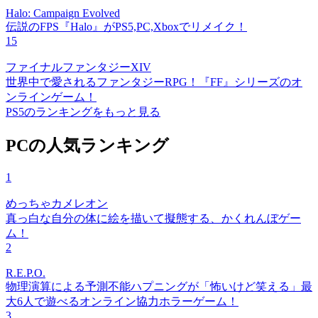
Halo: Campaign Evolved
伝説のFPS『Halo』がPS5,PC,Xboxでリメイク！
15
ファイナルファンタジーXIV
世界中で愛されるファンタジーRPG！『FF』シリーズのオ
ンラインゲーム！
PS5のランキングをもっと見る
PCの人気ランキング
1
めっちゃカメレオン
真っ白な自分の体に絵を描いて擬態する、かくれんぼゲー
ム！
2
R.E.P.O.
物理演算による予測不能ハプニングが「怖いけど笑える」最
大6人で遊べるオンライン協力ホラーゲーム！
3