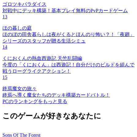
ゴロツキパラダイス
対戦中にデッキ構築！基本プレイ無料のPvPカードゲーム
13
ほの暮しの庭
ほのぼの田舎暮らしは夜がくるとほんのり怖い？！「夜廻」
シリーズのスタッフが贈る生活シミュ
14
くにおくんの熱血西遊記 天竺乱闘編
今度の「くにおくん」は西遊記！自分だけのビルドを組んで
戦うローグライクアクション！
15
終焉魔女の旅々
終焉へ導く魔女たちのデッキ構築カードバトル！
PCのランキングをもっと見る
このゲームが好きなあなたに
Sons Of The Forest