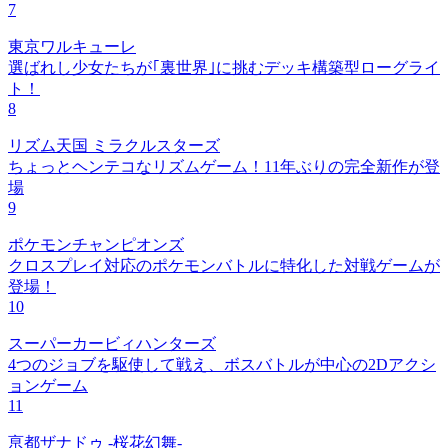
7
東京ワルキューレ
選ばれし少女たちが｢裏世界｣に挑むデッキ構築型ローグライ
ト！
8
リズム天国 ミラクルスターズ
ちょっとヘンテコなリズムゲーム！11年ぶりの完全新作が登
場
9
ポケモンチャンピオンズ
クロスプレイ対応のポケモンバトルに特化した対戦ゲームが
登場！
10
スーパーカービィハンターズ
4つのジョブを駆使して戦え、ボスバトルが中心の2Dアクシ
ョンゲーム
11
亰都ザナドゥ -桜花幻舞-