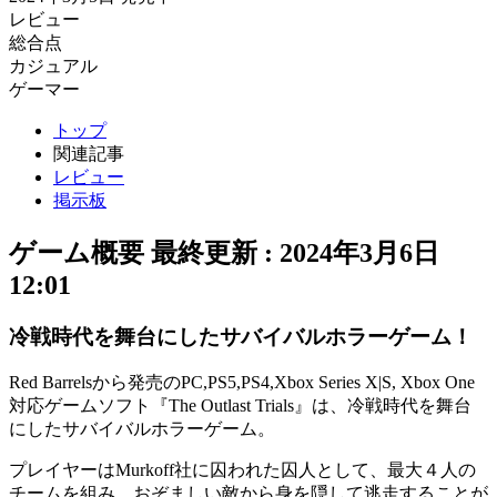
レビュー
総合点
カジュアル
ゲーマー
トップ
関連記事
レビュー
掲示板
ゲーム概要
最終更新 :
2024年3月6日
12:01
冷戦時代を舞台にしたサバイバルホラーゲーム！
Red Barrelsから発売のPC,PS5,PS4,Xbox Series X|S, Xbox One
対応ゲームソフト『The Outlast Trials』は、冷戦時代を舞台
にしたサバイバル
ホラーゲーム
。
プレイヤーはMurkoff社に囚われた囚人として、最大４人の
チームを組み、
おぞましい敵から身を隠して逃走
することが