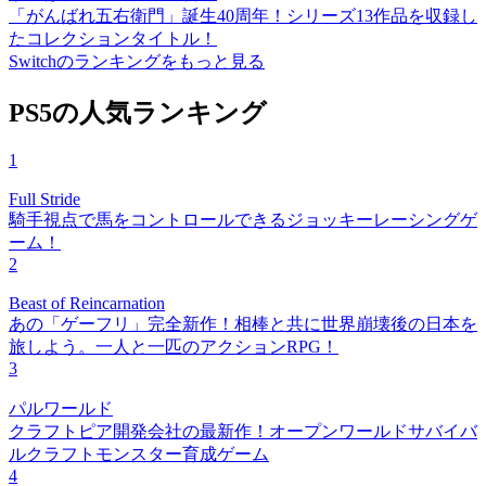
「がんばれ五右衛門」誕生40周年！シリーズ13作品を収録し
たコレクションタイトル！
Switchのランキングをもっと見る
PS5の人気ランキング
1
Full Stride
騎手視点で馬をコントロールできるジョッキーレーシングゲ
ーム！
2
Beast of Reincarnation
あの「ゲーフリ」完全新作！相棒と共に世界崩壊後の日本を
旅しよう。一人と一匹のアクションRPG！
3
パルワールド
クラフトピア開発会社の最新作！オープンワールドサバイバ
ルクラフトモンスター育成ゲーム
4