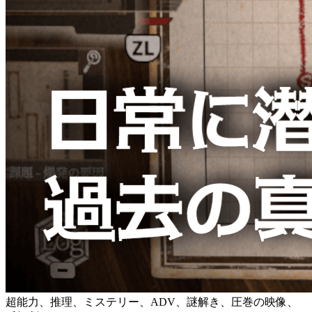
超能力、推理、ミステリー、ADV、謎解き、圧巻の映像、