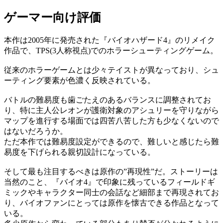
ゲーマー向け評価
本作は2005年に発売された『バイオハザード4』のリメイク
作品で、TPS(3人称視点)でのホラーシューティングゲーム。
従来のホラーゲームとは少々テイストが異なっており、シュ
ーティング要素が色濃く反映されている。
バトルの難易度も歯ごたえのあるバランスに調整されてお
り、特に主人公レオンが護衛対象のアシュリーを守りながら
マップを進行する場面では四苦八苦した方も少なくないので
はないだろうか。
ただ本作では難易度設定ができるので、難しいと感じたら難
易度を下げられる親切設計になっている。
そして最も注目するべきは原作の”再現性”だ。ストーリーは
当然のこと、『バイオ4』で印象に残っているフィールドギ
ミックやキャラクター同士の会話など細部まで再現されてお
り、バイオファンにとっては原作を懐古できる作品となって
いる。