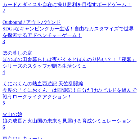
カードとダイスを自在に操り勝利を目指すボードゲーム！
2
Outbound / アウトバウンド
SDGsなキャンピングカー生活！自由なカスタマイズで世界
を探索するアドベンチャーゲーム！
3
ほの暮しの庭
ほのぼの田舎暮らしは夜がくるとほんのり怖い？！「夜廻」
シリーズのスタッフが贈る生活シミュ
4
くにおくんの熱血西遊記 天竺乱闘編
今度の「くにおくん」は西遊記！自分だけのビルドを組んで
戦うローグライクアクション！
5
火山の娘
娘の成長と火山国の未来を見届ける育成シミュレーション
6
東京ワルキューレ