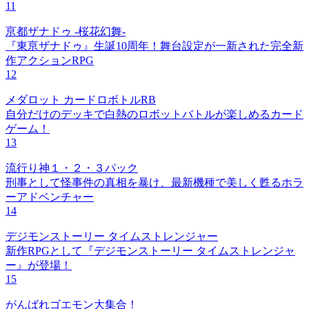
11
亰都ザナドゥ -桜花幻舞-
『東亰ザナドゥ』生誕10周年！舞台設定が一新された完全新
作アクションRPG
12
メダロット カードロボトルRB
自分だけのデッキで白熱のロボットバトルが楽しめるカード
ゲーム！
13
流行り神１・２・３パック
刑事として怪事件の真相を暴け、最新機種で美しく甦るホラ
ーアドベンチャー
14
デジモンストーリー タイムストレンジャー
新作RPGとして『デジモンストーリー タイムストレンジャ
ー』が登場！
15
がんばれゴエモン大集合！