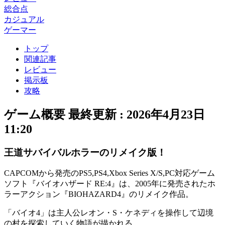
総合点
カジュアル
ゲーマー
トップ
関連記事
レビュー
掲示板
攻略
ゲーム概要
最終更新 :
2026年4月23日
11:20
王道サバイバルホラーのリメイク版！
CAPCOMから発売のPS5,PS4,Xbox Series X/S,PC対応ゲーム
ソフト『バイオハザード RE:4』は、2005年に発売された
ホ
ラーアクション
『BIOHAZARD4』のリメイク作品。
「バイオ4」は主人公
レオン・S・ケネディ
を操作して辺境
の村を探索していく物語が描かれる。