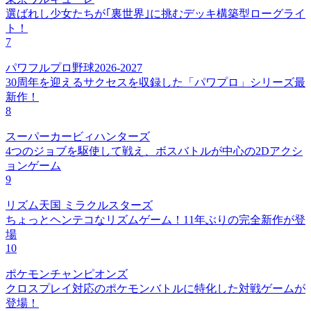
選ばれし少女たちが｢裏世界｣に挑むデッキ構築型ローグライ
ト！
7
パワフルプロ野球2026-2027
30周年を迎えるサクセスを収録した「パワプロ」シリーズ最
新作！
8
スーパーカービィハンターズ
4つのジョブを駆使して戦え、ボスバトルが中心の2Dアクシ
ョンゲーム
9
リズム天国 ミラクルスターズ
ちょっとヘンテコなリズムゲーム！11年ぶりの完全新作が登
場
10
ポケモンチャンピオンズ
クロスプレイ対応のポケモンバトルに特化した対戦ゲームが
登場！