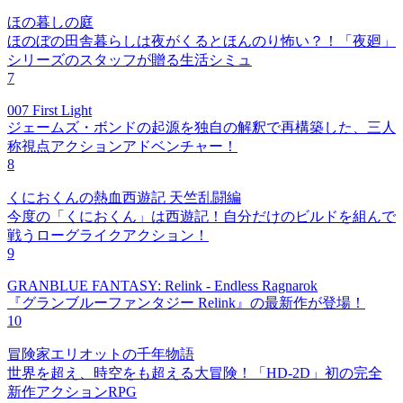
ほの暮しの庭
ほのぼの田舎暮らしは夜がくるとほんのり怖い？！「夜廻」
シリーズのスタッフが贈る生活シミュ
7
007 First Light
ジェームズ・ボンドの起源を独自の解釈で再構築した、三人
称視点アクションアドベンチャー！
8
くにおくんの熱血西遊記 天竺乱闘編
今度の「くにおくん」は西遊記！自分だけのビルドを組んで
戦うローグライクアクション！
9
GRANBLUE FANTASY: Relink - Endless Ragnarok
『グランブルーファンタジー Relink』の最新作が登場！
10
冒険家エリオットの千年物語
世界を超え、時空をも超える大冒険！「HD-2D」初の完全
新作アクションRPG