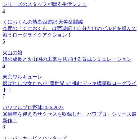
シリーズのスタッフが贈る生活シミュ
4
くにおくんの熱血西遊記 天竺乱闘編
今度の「くにおくん」は西遊記！自分だけのビルドを組んで
戦うローグライクアクション！
5
火山の娘
娘の成長と火山国の未来を見届ける育成シミュレーション
6
東京ワルキューレ
選ばれし少女たちが｢裏世界｣に挑むデッキ構築型ローグライ
ト！
7
パワフルプロ野球2026-2027
30周年を迎えるサクセスを収録した「パワプロ」シリーズ最
新作！
8
スーパーカービィハンターズ