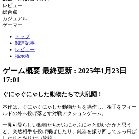
レビュー
総合点
カジュアル
ゲーマー
トップ
関連記事
レビュー
掲示板
ゲーム概要
最終更新 :
2025年1月23日
17:01
ぐにゃぐにゃした動物たちで大乱闘！
本作は、ぐにゃぐにゃした動物たちを操作し、相手をフィー
ルドの外へ投げ落とす
対戦アクションゲーム
。
一見可愛らしい動物たちがふにゃふにゃと動いたかと思う
と、突然相手を投げ飛ばしたり、鈍器を振り回してふっ飛ば
したりと
やりたい放題
。