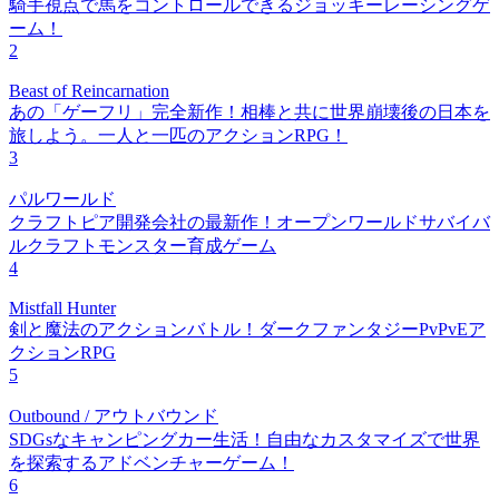
騎手視点で馬をコントロールできるジョッキーレーシングゲ
ーム！
2
Beast of Reincarnation
あの「ゲーフリ」完全新作！相棒と共に世界崩壊後の日本を
旅しよう。一人と一匹のアクションRPG！
3
パルワールド
クラフトピア開発会社の最新作！オープンワールドサバイバ
ルクラフトモンスター育成ゲーム
4
Mistfall Hunter
剣と魔法のアクションバトル！ダークファンタジーPvPvEア
クションRPG
5
Outbound / アウトバウンド
SDGsなキャンピングカー生活！自由なカスタマイズで世界
を探索するアドベンチャーゲーム！
6