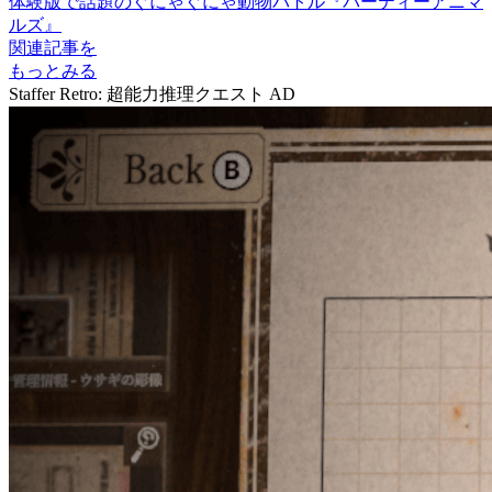
体験版で話題のぐにゃぐにゃ動物バトル『パーティーアニマ
ルズ』
関連記事を
もっとみる
Staffer Retro: 超能力推理クエスト
AD