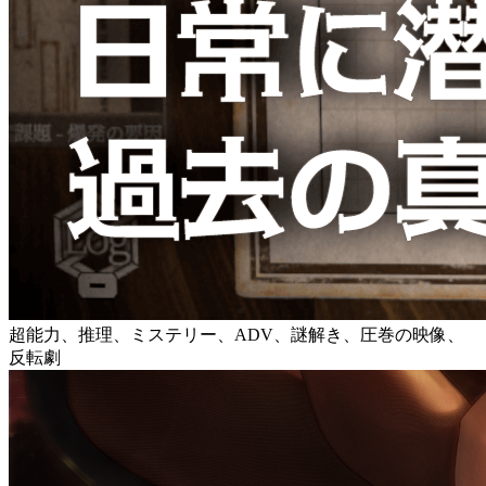
超能力、推理、ミステリー、ADV、謎解き、圧巻の映像、
反転劇