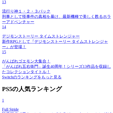
13
流行り神１・２・３パック
刑事として怪事件の真相を暴け、最新機種で美しく甦るホラ
ーアドベンチャー
14
デジモンストーリー タイムストレンジャー
新作RPGとして『デジモンストーリー タイムストレンジャ
ー』が登場！
15
がんばれゴエモン大集合！
「がんばれ五右衛門」誕生40周年！シリーズ13作品を収録し
たコレクションタイトル！
Switchのランキングをもっと見る
PS5の人気ランキング
1
Full Stride