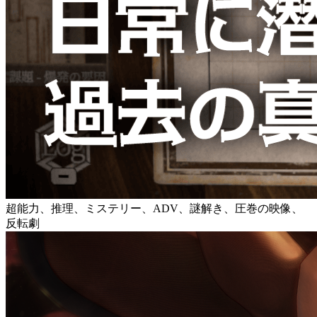
超能力、推理、ミステリー、ADV、謎解き、圧巻の映像、
反転劇