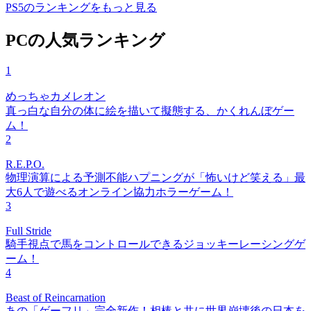
PS5のランキングをもっと見る
PCの人気ランキング
1
めっちゃカメレオン
真っ白な自分の体に絵を描いて擬態する、かくれんぼゲー
ム！
2
R.E.P.O.
物理演算による予測不能ハプニングが「怖いけど笑える」最
大6人で遊べるオンライン協力ホラーゲーム！
3
Full Stride
騎手視点で馬をコントロールできるジョッキーレーシングゲ
ーム！
4
Beast of Reincarnation
あの「ゲーフリ」完全新作！相棒と共に世界崩壊後の日本を