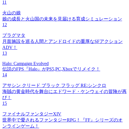
11
火山の娘
娘の成長と火山国の未来を見届ける育成シミュレーション
12
プラグマタ
月面施設を巡る人間とアンドロイドの重厚なSFアクション
ADV！
13
Halo: Campaign Evolved
伝説のFPS『Halo』がPS5,PC,Xboxでリメイク！
14
アサシン クリード ブラック フラッグ RE:シンクロ
海賊の黄金時代を舞台にエドワード・ケンウェイの冒険が再
び！
15
ファイナルファンタジーXIV
世界中で愛されるファンタジーRPG！『FF』シリーズのオ
ンラインゲーム！