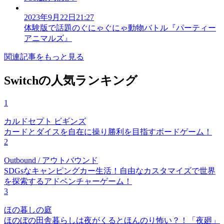
2023年9月22日21:27
体験版で話題のぐにゃぐにゃ動物バトル『パーティー
アニマルズ』
関連記事をもっと見る
Switchの人気ランキング
1
カルドセプト ビギンズ
カードとダイスを自在に操り勝利を目指すボードゲーム！
2
Outbound / アウトバウンド
SDGsなキャンピングカー生活！自由なカスタマイズで世界
を探索するアドベンチャーゲーム！
3
ほの暮しの庭
ほのぼの田舎暮らしは夜がくるとほんのり怖い？！「夜廻」