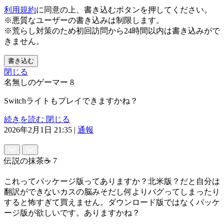
利用規約
に同意の上、書き込むボタンを押してください。
※悪質なユーザーの書き込みは制限します。
※荒らし対策のため初回訪問から24時間以内は書き込みがで
きません。
書き込む
閉じる
名無しのゲーマー
8
Switchライトもプレイできますかね？
続きを読む
閉じる
2026年2月1日 21:35
|
通報
伝説の抹茶☕
7
これってパッケージ版ってありますか？北米版？だと自分は
翻訳ができないカスの脳みそだし何よりバグってしまったり
すると怖すぎて買えません。ダウンロード版ではなくパッケ
ージ版が欲しいです。ありますかね？