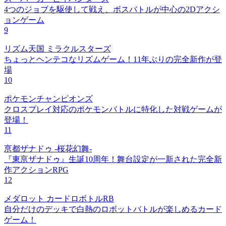
4つのジョブを駆使して戦え、ボスバトルが中心の2Dアクシ
ョンゲーム
9
リズム天国 ミラクルスターズ
ちょっとヘンテコなリズムゲーム！11年ぶりの完全新作が登
場
10
ポケモンチャンピオンズ
クロスプレイ対応のポケモンバトルに特化した対戦ゲームが
登場！
11
亰都ザナドゥ -桜花幻舞-
『東亰ザナドゥ』生誕10周年！舞台設定が一新された完全新
作アクションRPG
12
メダロット カードロボトルRB
自分だけのデッキで白熱のロボットバトルが楽しめるカード
ゲーム！