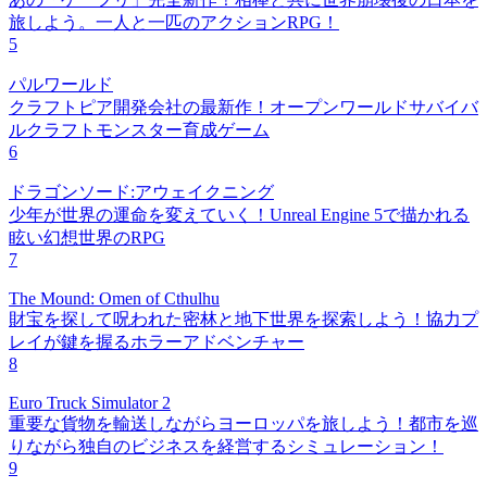
旅しよう。一人と一匹のアクションRPG！
5
パルワールド
クラフトピア開発会社の最新作！オープンワールドサバイバ
ルクラフトモンスター育成ゲーム
6
ドラゴンソード:アウェイクニング
少年が世界の運命を変えていく！Unreal Engine 5で描かれる
眩い幻想世界のRPG
7
The Mound: Omen of Cthulhu
財宝を探して呪われた密林と地下世界を探索しよう！協力プ
レイが鍵を握るホラーアドベンチャー
8
Euro Truck Simulator 2
重要な貨物を輸送しながらヨーロッパを旅しよう！都市を巡
りながら独自のビジネスを経営するシミュレーション！
9