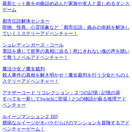
最新ヒット曲を40曲詰め込んだ家族や友人と楽しめるダンス
ゲーム
都市伝説解体センター
呪物、怪異、心霊現象など「都市伝説」絡みの依頼を解決し
ていくミステリーアドベンチャー！
シュレディンガーズ・コール
電話を通じて世界の真相に迫る！死にきれない魂の声を聴い
て救うノベルアドベンチャー！
魔法少女ノ魔女裁判
殺人事件の真相を解き明かせ！魔女裁判を行う少女たちのミ
ステリーアドベンチャー！
アナザーコード リコレクション：２つの記憶 / 記憶の扉
すべてを一新してSwitchに登場！2つの物語が蘇る推理アド
ベンチャー
ルイージマンション２ HD
臆病なルイージがオバケだらけのマンションを冒険するアド
ベンチャーゲーム！