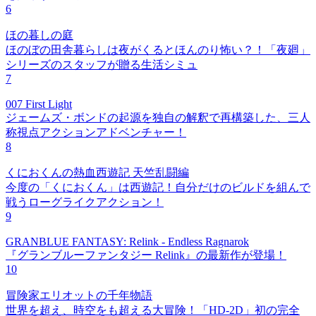
6
ほの暮しの庭
ほのぼの田舎暮らしは夜がくるとほんのり怖い？！「夜廻」
シリーズのスタッフが贈る生活シミュ
7
007 First Light
ジェームズ・ボンドの起源を独自の解釈で再構築した、三人
称視点アクションアドベンチャー！
8
くにおくんの熱血西遊記 天竺乱闘編
今度の「くにおくん」は西遊記！自分だけのビルドを組んで
戦うローグライクアクション！
9
GRANBLUE FANTASY: Relink - Endless Ragnarok
『グランブルーファンタジー Relink』の最新作が登場！
10
冒険家エリオットの千年物語
世界を超え、時空をも超える大冒険！「HD-2D」初の完全