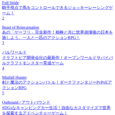
Full Stride
騎手視点で馬をコントロールできるジョッキーレーシングゲ
ーム！
2
Beast of Reincarnation
あの「ゲーフリ」完全新作！相棒と共に世界崩壊後の日本を
旅しよう。一人と一匹のアクションRPG！
3
パルワールド
クラフトピア開発会社の最新作！オープンワールドサバイバ
ルクラフトモンスター育成ゲーム
4
Mistfall Hunter
剣と魔法のアクションバトル！ダークファンタジーPvPvEア
クションRPG
5
Outbound / アウトバウンド
SDGsなキャンピングカー生活！自由なカスタマイズで世界
を探索するアドベンチャーゲーム！