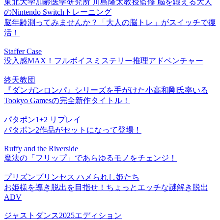
東北大学加齢医学研究所 川島隆太教授監修 脳を鍛える大人
のNintendo Switchトレーニング
脳年齢測ってみませんか？「大人の脳トレ」がスイッチで復
活！
Staffer Case
没入感MAX！フルボイスミステリー推理アドベンチャー
終天教団
『ダンガンロンパ』シリーズを手がけた小高和剛氏率いる
Tookyo Gamesの完全新作タイトル！
パタポン1+2 リプレイ
パタポン2作品がセットになって登場！
Ruffy and the Riverside
魔法の「フリップ」であらゆるモノをチェンジ！
プリズンプリンセス ハメられし姫たち
お姫様を導き脱出を目指せ！ちょっとエッチな謎解き脱出
ADV
ジャストダンス2025エディション