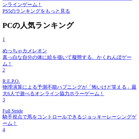
ンラインゲーム！
PS5のランキングをもっと見る
PCの人気ランキング
1
めっちゃカメレオン
真っ白な自分の体に絵を描いて擬態する、かくれんぼゲー
ム！
2
R.E.P.O.
物理演算による予測不能ハプニングが「怖いけど笑える」最
大6人で遊べるオンライン協力ホラーゲーム！
3
Full Stride
騎手視点で馬をコントロールできるジョッキーレーシングゲ
ーム！
4