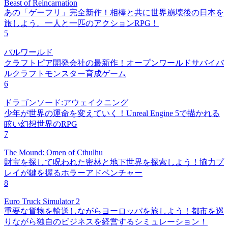
Beast of Reincarnation
あの「ゲーフリ」完全新作！相棒と共に世界崩壊後の日本を
旅しよう。一人と一匹のアクションRPG！
5
パルワールド
クラフトピア開発会社の最新作！オープンワールドサバイバ
ルクラフトモンスター育成ゲーム
6
ドラゴンソード:アウェイクニング
少年が世界の運命を変えていく！Unreal Engine 5で描かれる
眩い幻想世界のRPG
7
The Mound: Omen of Cthulhu
財宝を探して呪われた密林と地下世界を探索しよう！協力プ
レイが鍵を握るホラーアドベンチャー
8
Euro Truck Simulator 2
重要な貨物を輸送しながらヨーロッパを旅しよう！都市を巡
りながら独自のビジネスを経営するシミュレーション！