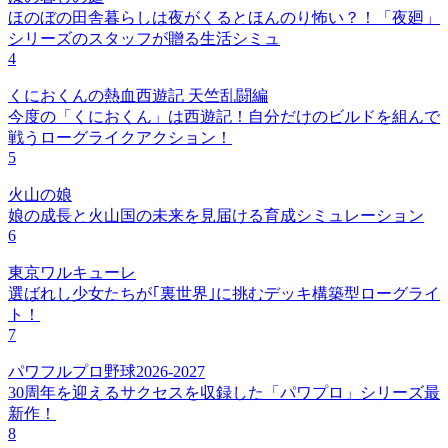
ほのぼの田舎暮らしは夜がくるとほんのり怖い？！「夜廻」
シリーズのスタッフが贈る生活シミュ
4
くにおくんの熱血西遊記 天竺乱闘編
今度の「くにおくん」は西遊記！自分だけのビルドを組んで
戦うローグライクアクション！
5
火山の娘
娘の成長と火山国の未来を見届ける育成シミュレーション
6
東京ワルキューレ
選ばれし少女たちが｢裏世界｣に挑むデッキ構築型ローグライ
ト！
7
パワフルプロ野球2026-2027
30周年を迎えるサクセスを収録した「パワプロ」シリーズ最
新作！
8