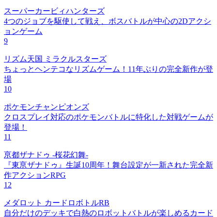
スーパーカービィハンターズ
4つのジョブを駆使して戦え、ボスバトルが中心の2Dアクシ
ョンゲーム
9
リズム天国 ミラクルスターズ
ちょっとヘンテコなリズムゲーム！11年ぶりの完全新作が登
場
10
ポケモンチャンピオンズ
クロスプレイ対応のポケモンバトルに特化した対戦ゲームが
登場！
11
亰都ザナドゥ -桜花幻舞-
『東亰ザナドゥ』生誕10周年！舞台設定が一新された完全新
作アクションRPG
12
メダロット カードロボトルRB
自分だけのデッキで白熱のロボットバトルが楽しめるカード