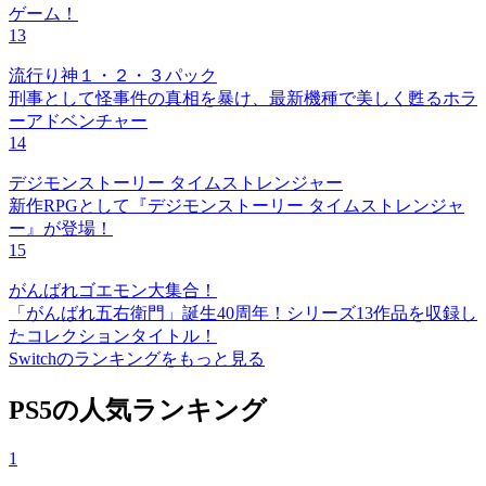
ゲーム！
13
流行り神１・２・３パック
刑事として怪事件の真相を暴け、最新機種で美しく甦るホラ
ーアドベンチャー
14
デジモンストーリー タイムストレンジャー
新作RPGとして『デジモンストーリー タイムストレンジャ
ー』が登場！
15
がんばれゴエモン大集合！
「がんばれ五右衛門」誕生40周年！シリーズ13作品を収録し
たコレクションタイトル！
Switchのランキングをもっと見る
PS5の人気ランキング
1