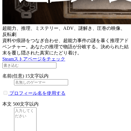
超能力、推理、ミステリー、ADV、謎解き、圧巻の映像、
反転劇
資料や痕跡をつなぎ合わせ、超能力事件の謎を暴く推理アド
ベンチャー。あなたの推理で物語が分岐する。決められた結
末を覆し隠された真実にたどり着け。
Steamストアページをチェック
名前(任意)
15文字以内
プロフィール名を使用する
本文
500文字以内