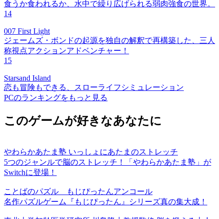
食うか食われるか、水中で繰り広げられる弱肉強食の世界。
14
007 First Light
ジェームズ・ボンドの起源を独自の解釈で再構築した、三人
称視点アクションアドベンチャー！
15
Starsand Island
恋も冒険もできる、スローライフシミュレーション
PCのランキングをもっと見る
このゲームが好きなあなたに
やわらかあたま塾 いっしょにあたまのストレッチ
5つのジャンルで脳のストレッチ！「やわらかあたま塾」が
Switchに登場！
ことばのパズル もじぴったんアンコール
名作パズルゲーム『もじぴったん』シリーズ真の集大成！