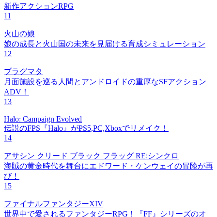
新作アクションRPG
11
火山の娘
娘の成長と火山国の未来を見届ける育成シミュレーション
12
プラグマタ
月面施設を巡る人間とアンドロイドの重厚なSFアクション
ADV！
13
Halo: Campaign Evolved
伝説のFPS『Halo』がPS5,PC,Xboxでリメイク！
14
アサシン クリード ブラック フラッグ RE:シンクロ
海賊の黄金時代を舞台にエドワード・ケンウェイの冒険が再
び！
15
ファイナルファンタジーXIV
世界中で愛されるファンタジーRPG！『FF』シリーズのオ