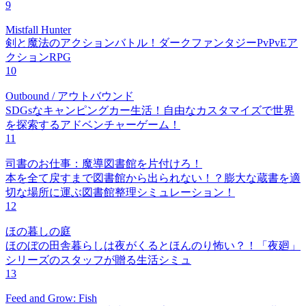
9
Mistfall Hunter
剣と魔法のアクションバトル！ダークファンタジーPvPvEア
クションRPG
10
Outbound / アウトバウンド
SDGsなキャンピングカー生活！自由なカスタマイズで世界
を探索するアドベンチャーゲーム！
11
司書のお仕事：魔導図書館を片付けろ！
本を全て戻すまで図書館から出られない！？膨大な蔵書を適
切な場所に運ぶ図書館整理シミュレーション！
12
ほの暮しの庭
ほのぼの田舎暮らしは夜がくるとほんのり怖い？！「夜廻」
シリーズのスタッフが贈る生活シミュ
13
Feed and Grow: Fish