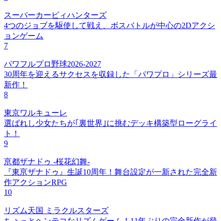
スーパーカービィハンターズ
4つのジョブを駆使して戦え、ボスバトルが中心の2Dアクシ
ョンゲーム
7
パワフルプロ野球2026-2027
30周年を迎えるサクセスを収録した「パワプロ」シリーズ最
新作！
8
東京ワルキューレ
選ばれし少女たちが｢裏世界｣に挑むデッキ構築型ローグライ
ト！
9
亰都ザナドゥ -桜花幻舞-
『東亰ザナドゥ』生誕10周年！舞台設定が一新された完全新
作アクションRPG
10
リズム天国 ミラクルスターズ
ちょっとヘンテコなリズムゲーム！11年ぶりの完全新作が登