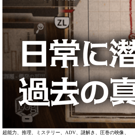
超能力、推理、ミステリー、ADV、謎解き、圧巻の映像、