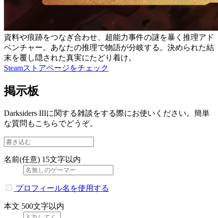
資料や痕跡をつなぎ合わせ、超能力事件の謎を暴く推理アド
ベンチャー。あなたの推理で物語が分岐する。決められた結
末を覆し隠された真実にたどり着け。
Steamストアページをチェック
掲示板
Darksiders IIIに関する雑談をする際にお使いください。簡単
な質問もこちらでどうぞ。
名前(任意)
15文字以内
プロフィール名を使用する
本文
500文字以内