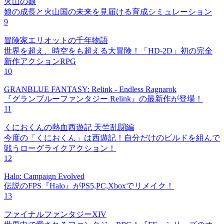
火山の娘
娘の成長と火山国の未来を見届ける育成シミュレーション
9
冒険家エリオットの千年物語
世界を超え、時空をも超える大冒険！「HD-2D」初の完全
新作アクションRPG
10
GRANBLUE FANTASY: Relink - Endless Ragnarok
『グランブルーファンタジー Relink』の最新作が登場！
11
くにおくんの熱血西遊記 天竺乱闘編
今度の「くにおくん」は西遊記！自分だけのビルドを組んで
戦うローグライクアクション！
12
Halo: Campaign Evolved
伝説のFPS『Halo』がPS5,PC,Xboxでリメイク！
13
ファイナルファンタジーXIV