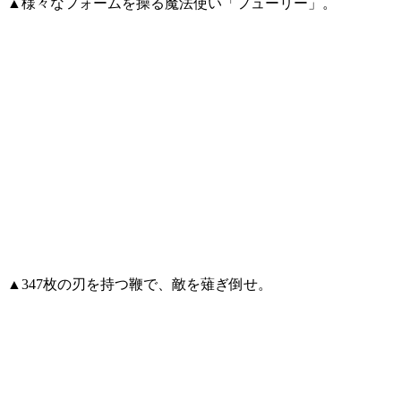
▲様々なフォームを操る魔法使い「フューリー」。
▲347枚の刃を持つ鞭で、敵を薙ぎ倒せ。