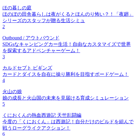
ほの暮しの庭
ほのぼの田舎暮らしは夜がくるとほんのり怖い？！「夜廻」
シリーズのスタッフが贈る生活シミュ
2
Outbound / アウトバウンド
SDGsなキャンピングカー生活！自由なカスタマイズで世界
を探索するアドベンチャーゲーム！
3
カルドセプト ビギンズ
カードとダイスを自在に操り勝利を目指すボードゲーム！
4
火山の娘
娘の成長と火山国の未来を見届ける育成シミュレーション
5
くにおくんの熱血西遊記 天竺乱闘編
今度の「くにおくん」は西遊記！自分だけのビルドを組んで
戦うローグライクアクション！
6