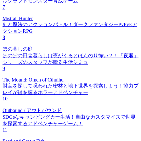
ルクラフトモンスター育成ゲーム
7
Mistfall Hunter
剣と魔法のアクションバトル！ダークファンタジーPvPvEア
クションRPG
8
ほの暮しの庭
ほのぼの田舎暮らしは夜がくるとほんのり怖い？！「夜廻」
シリーズのスタッフが贈る生活シミュ
9
The Mound: Omen of Cthulhu
財宝を探して呪われた密林と地下世界を探索しよう！協力プ
レイが鍵を握るホラーアドベンチャー
10
Outbound / アウトバウンド
SDGsなキャンピングカー生活！自由なカスタマイズで世界
を探索するアドベンチャーゲーム！
11