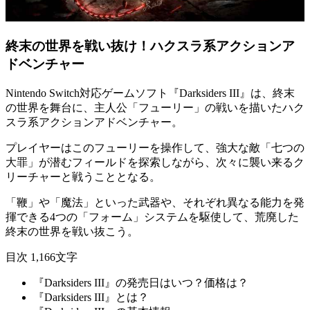
終末の世界を戦い抜け！ハクスラ系アクションア
ドベンチャー
Nintendo Switch対応ゲームソフト『Darksiders III』は、終末
の世界を舞台に、主人公「フューリー」の戦いを描いた
ハク
スラ系アクションアドベンチャー
。
プレイヤーはこのフューリーを操作して、強大な敵
「七つの
大罪」が潜む
フィールドを探索しながら、次々に襲い来るク
リーチャーと戦うこととなる。
「鞭」や「魔法」といった武器や、それぞれ異なる能力を発
揮できる4つの
「フォーム」
システムを駆使して、荒廃した
終末の世界を戦い抜こう。
目次
1,166文字
『Darksiders III』の発売日はいつ？価格は？
『Darksiders III』とは？