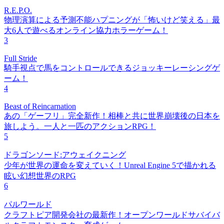
R.E.P.O.
物理演算による予測不能ハプニングが「怖いけど笑える」最
大6人で遊べるオンライン協力ホラーゲーム！
3
Full Stride
騎手視点で馬をコントロールできるジョッキーレーシングゲ
ーム！
4
Beast of Reincarnation
あの「ゲーフリ」完全新作！相棒と共に世界崩壊後の日本を
旅しよう。一人と一匹のアクションRPG！
5
ドラゴンソード:アウェイクニング
少年が世界の運命を変えていく！Unreal Engine 5で描かれる
眩い幻想世界のRPG
6
パルワールド
クラフトピア開発会社の最新作！オープンワールドサバイバ