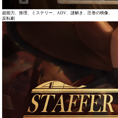
超能力、推理、ミステリー、ADV、謎解き、圧巻の映像、
反転劇