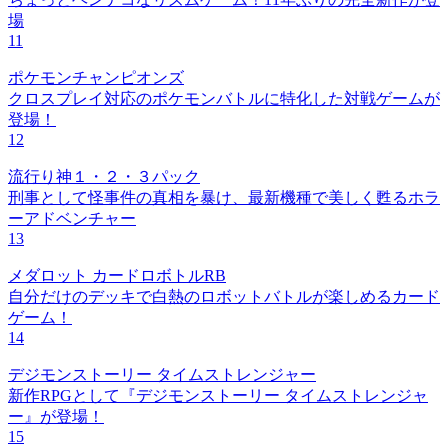
場
11
ポケモンチャンピオンズ
クロスプレイ対応のポケモンバトルに特化した対戦ゲームが
登場！
12
流行り神１・２・３パック
刑事として怪事件の真相を暴け、最新機種で美しく甦るホラ
ーアドベンチャー
13
メダロット カードロボトルRB
自分だけのデッキで白熱のロボットバトルが楽しめるカード
ゲーム！
14
デジモンストーリー タイムストレンジャー
新作RPGとして『デジモンストーリー タイムストレンジャ
ー』が登場！
15