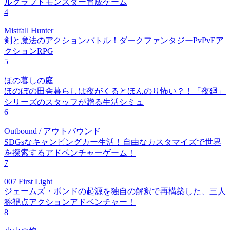
ルクラフトモンスター育成ゲーム
4
Mistfall Hunter
剣と魔法のアクションバトル！ダークファンタジーPvPvEア
クションRPG
5
ほの暮しの庭
ほのぼの田舎暮らしは夜がくるとほんのり怖い？！「夜廻」
シリーズのスタッフが贈る生活シミュ
6
Outbound / アウトバウンド
SDGsなキャンピングカー生活！自由なカスタマイズで世界
を探索するアドベンチャーゲーム！
7
007 First Light
ジェームズ・ボンドの起源を独自の解釈で再構築した、三人
称視点アクションアドベンチャー！
8