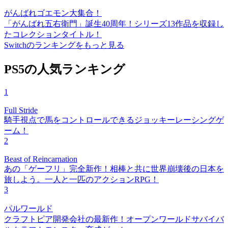
がんばれゴエモン大集合！
「がんばれ五右衛門」誕生40周年！シリーズ13作品を収録し
たコレクションタイトル！
Switchのランキングをもっと見る
PS5の人気ランキング
1
Full Stride
騎手視点で馬をコントロールできるジョッキーレーシングゲ
ーム！
2
Beast of Reincarnation
あの「ゲーフリ」完全新作！相棒と共に世界崩壊後の日本を
旅しよう。一人と一匹のアクションRPG！
3
パルワールド
クラフトピア開発会社の最新作！オープンワールドサバイバ