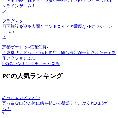
世界中で愛されるファンタジーRPG！『FF』シリーズのオ
ンラインゲーム！
14
プラグマタ
月面施設を巡る人間とアンドロイドの重厚なSFアクション
ADV！
15
亰都ザナドゥ -桜花幻舞-
『東亰ザナドゥ』生誕10周年！舞台設定が一新された完全新
作アクションRPG
PS5のランキングをもっと見る
PCの人気ランキング
1
めっちゃカメレオン
真っ白な自分の体に絵を描いて擬態する、かくれんぼゲー
ム！
2