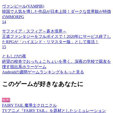
ヴァンピール(VAMPIR)
韓国で人気を博した作品が日本上陸！ダークな世界観が特徴
のMMORPG
14
サファイア・スフィア～蒼き境界～
王道ファンタジーをフルボイスで！2020年にサービス終了し
たRPGが「ハイエンド・リマスター版」として復活！
15
ともしびの夜
絶望の校舎でおっちょこちょいを導く。深夜の学校で親友を
捜す脱出系ホラーゲーム
Androidの週間ゲームランキングをもっと見る
このゲームが好きなあなたに
無料
FAIRY TAIL 魔導士クロニクル
TVアニメ『FAIRY TAIL』を題材としたシミュレーション