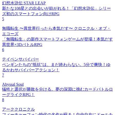
幻想水滸伝 STAR LEAP
新たな108星との出会いが紡がれる！「幻想水滸伝」シリー
ズ初のスマートフォン向けRPG
5
無職転生 〜異世界行ったら本気だす〜 クロニクル・オブ・
エコーズ
「無職転生」の新作スマートフォンゲームが登場！本気だす
異世界×3DバトルRPG
6
テイペンサバイバー
ペンギンたちの"抵抗"は、まだ終わらない。5分で爽快！ゆ
るかわサバイバーアクション！
7
Abyssal Soul
犠牲と選択が勝敗を分ける。夢の深淵に挑むカードバトルロ
ーグライクRPG！
8
アーククロニクル
フィーチャーフォン時代の名作が蘇る！自由自在にドールを