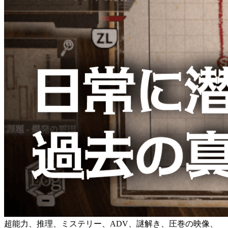
超能力、推理、ミステリー、ADV、謎解き、圧巻の映像、