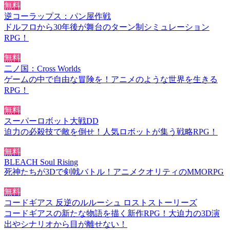
無料
逆コーラップス：パン屋作戦
ドルフロから30年後が舞台のターン制シミュレーション
RPG！
無料
二ノ国：Cross Worlds
ゲームの中で自由な冒険を！アニメのような世界を生きる
RPG！
無料
スーパーロボット大戦DD
迫力の必殺技で敵を倒せ！人気ロボットが集う戦略RPG！
無料
BLEACH Soul Rising
死神たちが3Dで剣戟バトル！アニメクオリティのMMORPG
無料
コードギアス 反逆のルルーシュ ロストストーリーズ
コードギアスの新たな物語を描く新作RPG！大迫力の3D演
出やシナリオから目が離せない！