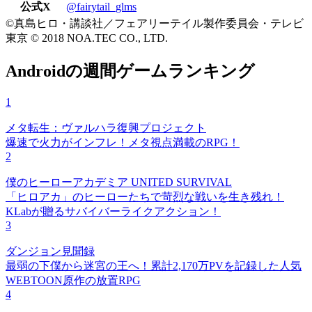
公式X
@fairytail_glms
©真島ヒロ・講談社／フェアリーテイル製作委員会・テレビ
東京 © 2018 NOA.TEC CO., LTD.
Androidの週間ゲームランキング
1
メタ転生：ヴァルハラ復興プロジェクト
爆速で火力がインフレ！メタ視点満載のRPG！
2
僕のヒーローアカデミア UNITED SURVIVAL
「ヒロアカ」のヒーローたちで苛烈な戦いを生き残れ！
KLabが贈るサバイバーライクアクション！
3
ダンジョン見聞録
最弱の下僕から迷宮の王へ！累計2,170万PVを記録した人気
WEBTOON原作の放置RPG
4