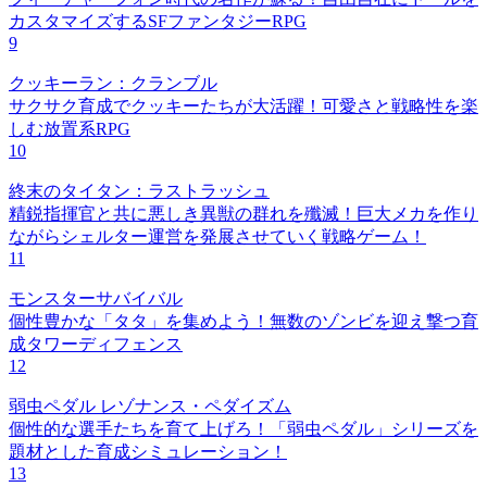
カスタマイズするSFファンタジーRPG
9
クッキーラン：クランブル
サクサク育成でクッキーたちが大活躍！可愛さと戦略性を楽
しむ放置系RPG
10
終末のタイタン：ラストラッシュ
精鋭指揮官と共に悪しき異獣の群れを殲滅！巨大メカを作り
ながらシェルター運営を発展させていく戦略ゲーム！
11
モンスターサバイバル
個性豊かな「タタ」を集めよう！無数のゾンビを迎え撃つ育
成タワーディフェンス
12
弱虫ペダル レゾナンス・ペダイズム
個性的な選手たちを育て上げろ！「弱虫ペダル」シリーズを
題材とした育成シミュレーション！
13