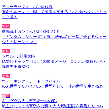
逆コーラップス：パン屋作戦
運命のルーレット廻して未来を変える『パン屋少女』のリメ
イク版！
無料
機動戦士ガンダム U.C. ENGAGE
「ガンダム」シリーズ“宇宙世紀作品”が一堂に会するウォー
シミュレーション！
無料
ソウル7：闘羅大陸
総勢16キャラで狙え、100億ダメージ！コンボが気持ちいい
異世界王道RPG
無料
ウォーキング・デッド：サバイバー
終末世界でサバイバル！世界的ヒット作の世界で生き残れ！
無料
キングダム 乱 -天下統一への道-
城主となって大軍勢を指揮！大人気戦国譚を再現したRPG