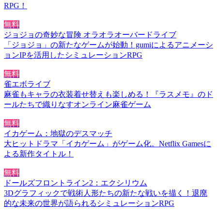
RPG！
無料
ジョジョの奇妙な冒険 オラオラオーバードライブ
「ジョジョ」の新たなゲームが始動！gumiによるアニメーシ
ョンIPを活用したシミュレーションRPG
無料
雀エボライブ
麻雀もキャラの衣装着せ替えも楽しめる！『ラスメモ』のド
ールたちで織りなすオンライン麻雀ゲーム
無料
イカゲーム：地獄のデスマッチ
大ヒットドラマ「イカゲーム」がゲーム化。Netflix Gamesに
よる新作タイトル！
無料
ドールズフロントライン2：エクシリウム
3Dグラフィックで戦術人形たちの新たな戦いを描く！退廃
的な未来の世界が語られるシミュレーションRPG