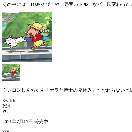
その中には
「DJあそび」
や
「恐竜バトル」
など一風変わった
クレヨンしんちゃん『オラと博士の夏休み』〜おわらない七
Switch
PS4
PC
2021年7月15日
発売中