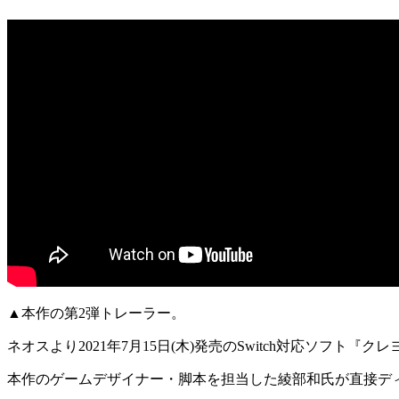
▲本作の第2弾トレーラー。
ネオスより2021年7月15日(木)発売のSwitch対応ソフ
本作のゲームデザイナー・脚本を担当した
綾部和氏
が直接デ