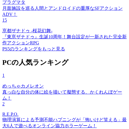
プラグマタ
月面施設を巡る人間とアンドロイドの重厚なSFアクション
ADV！
15
亰都ザナドゥ -桜花幻舞-
『東亰ザナドゥ』生誕10周年！舞台設定が一新された完全新
作アクションRPG
PS5のランキングをもっと見る
PCの人気ランキング
1
めっちゃカメレオン
真っ白な自分の体に絵を描いて擬態する、かくれんぼゲー
ム！
2
R.E.P.O.
物理演算による予測不能ハプニングが「怖いけど笑える」最
大6人で遊べるオンライン協力ホラーゲーム！