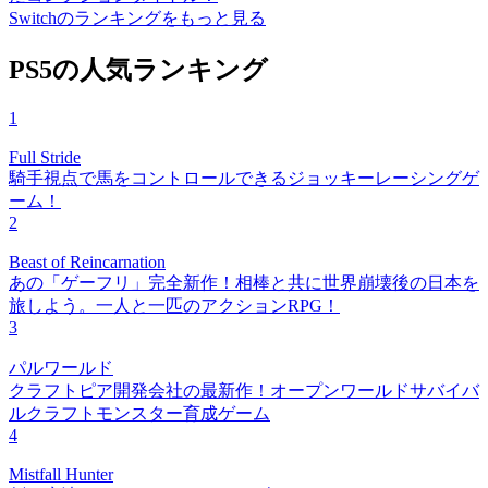
Switchのランキングをもっと見る
PS5の人気ランキング
1
Full Stride
騎手視点で馬をコントロールできるジョッキーレーシングゲ
ーム！
2
Beast of Reincarnation
あの「ゲーフリ」完全新作！相棒と共に世界崩壊後の日本を
旅しよう。一人と一匹のアクションRPG！
3
パルワールド
クラフトピア開発会社の最新作！オープンワールドサバイバ
ルクラフトモンスター育成ゲーム
4
Mistfall Hunter