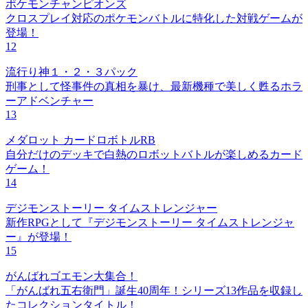
ポケモンチャンピオンズ
クロスプレイ対応のポケモンバトルに特化した対戦ゲームが
登場！
12
流行り神１・２・３パック
刑事として怪事件の真相を暴け、最新機種で美しく甦るホラ
ーアドベンチャー
13
メダロット カードロボトルRB
自分だけのデッキで白熱のロボットバトルが楽しめるカード
ゲーム！
14
デジモンストーリー タイムストレンジャー
新作RPGとして『デジモンストーリー タイムストレンジャ
ー』が登場！
15
がんばれゴエモン大集合！
「がんばれ五右衛門」誕生40周年！シリーズ13作品を収録し
たコレクションタイトル！