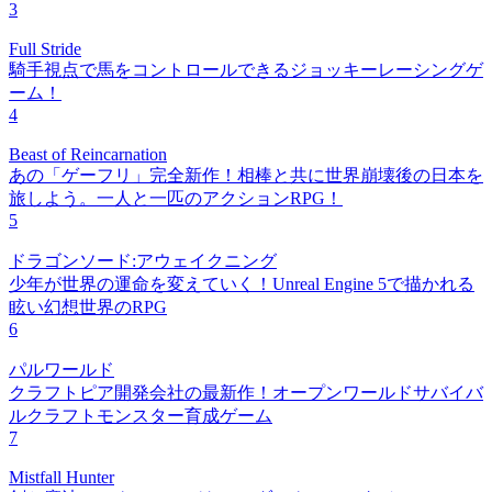
3
Full Stride
騎手視点で馬をコントロールできるジョッキーレーシングゲ
ーム！
4
Beast of Reincarnation
あの「ゲーフリ」完全新作！相棒と共に世界崩壊後の日本を
旅しよう。一人と一匹のアクションRPG！
5
ドラゴンソード:アウェイクニング
少年が世界の運命を変えていく！Unreal Engine 5で描かれる
眩い幻想世界のRPG
6
パルワールド
クラフトピア開発会社の最新作！オープンワールドサバイバ
ルクラフトモンスター育成ゲーム
7
Mistfall Hunter