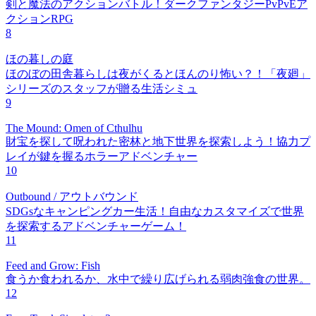
剣と魔法のアクションバトル！ダークファンタジーPvPvEア
クションRPG
8
ほの暮しの庭
ほのぼの田舎暮らしは夜がくるとほんのり怖い？！「夜廻」
シリーズのスタッフが贈る生活シミュ
9
The Mound: Omen of Cthulhu
財宝を探して呪われた密林と地下世界を探索しよう！協力プ
レイが鍵を握るホラーアドベンチャー
10
Outbound / アウトバウンド
SDGsなキャンピングカー生活！自由なカスタマイズで世界
を探索するアドベンチャーゲーム！
11
Feed and Grow: Fish
食うか食われるか、水中で繰り広げられる弱肉強食の世界。
12