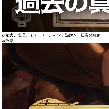
超能力、推理、ミステリー、ADV、謎解き、圧巻の映像、
反転劇