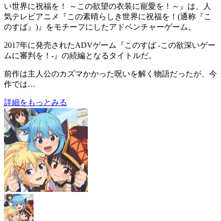
い世界に祝福を！ ～この欲望の衣装に寵愛を！～
』は、人
気テレビアニメ『この素晴らしき世界に祝福を！(通称『こ
のすば』)』をモチーフにした
アドベンチャーゲーム
。
2017年に発売されたADVゲーム『このすば -この欲深いゲー
ムに審判を！-』の
続編
となるタイトルだ。
前作は主人公のカズマかかった呪いを解く物語だったが、今
作では…
詳細をもっとみる