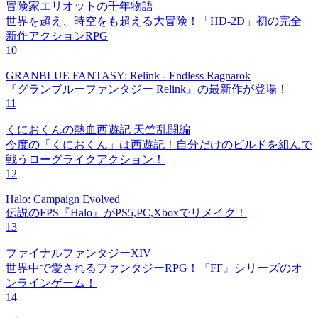
冒険家エリオットの千年物語
世界を超え、時空をも超える大冒険！「HD-2D」初の完全
新作アクションRPG
10
GRANBLUE FANTASY: Relink - Endless Ragnarok
『グランブルーファンタジー Relink』の最新作が登場！
11
くにおくんの熱血西遊記 天竺乱闘編
今度の「くにおくん」は西遊記！自分だけのビルドを組んで
戦うローグライクアクション！
12
Halo: Campaign Evolved
伝説のFPS『Halo』がPS5,PC,Xboxでリメイク！
13
ファイナルファンタジーXIV
世界中で愛されるファンタジーRPG！『FF』シリーズのオ
ンラインゲーム！
14