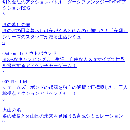
剣と魔法のアクションバトル！ダークファンタジーPvPvEア
クションRPG
5
ほの暮しの庭
ほのぼの田舎暮らしは夜がくるとほんのり怖い？！「夜廻」
シリーズのスタッフが贈る生活シミュ
6
Outbound / アウトバウンド
SDGsなキャンピングカー生活！自由なカスタマイズで世界
を探索するアドベンチャーゲーム！
7
007 First Light
ジェームズ・ボンドの起源を独自の解釈で再構築した、三人
称視点アクションアドベンチャー！
8
火山の娘
娘の成長と火山国の未来を見届ける育成シミュレーション
9