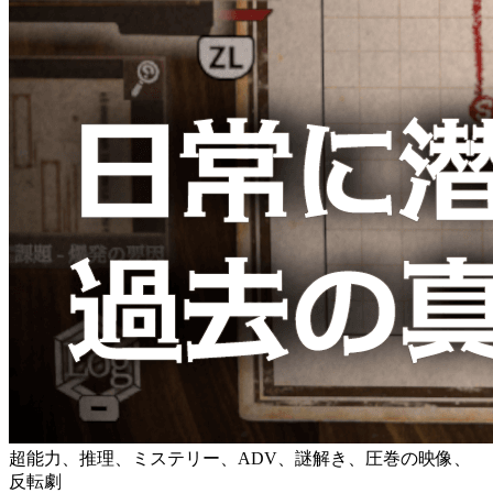
超能力、推理、ミステリー、ADV、謎解き、圧巻の映像、
反転劇