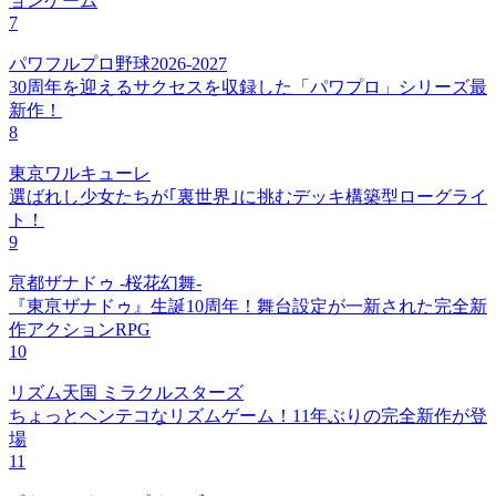
ョンゲーム
7
パワフルプロ野球2026-2027
30周年を迎えるサクセスを収録した「パワプロ」シリーズ最
新作！
8
東京ワルキューレ
選ばれし少女たちが｢裏世界｣に挑むデッキ構築型ローグライ
ト！
9
亰都ザナドゥ -桜花幻舞-
『東亰ザナドゥ』生誕10周年！舞台設定が一新された完全新
作アクションRPG
10
リズム天国 ミラクルスターズ
ちょっとヘンテコなリズムゲーム！11年ぶりの完全新作が登
場
11