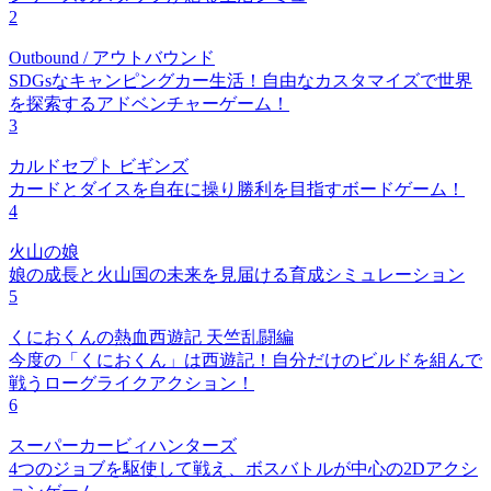
2
Outbound / アウトバウンド
SDGsなキャンピングカー生活！自由なカスタマイズで世界
を探索するアドベンチャーゲーム！
3
カルドセプト ビギンズ
カードとダイスを自在に操り勝利を目指すボードゲーム！
4
火山の娘
娘の成長と火山国の未来を見届ける育成シミュレーション
5
くにおくんの熱血西遊記 天竺乱闘編
今度の「くにおくん」は西遊記！自分だけのビルドを組んで
戦うローグライクアクション！
6
スーパーカービィハンターズ
4つのジョブを駆使して戦え、ボスバトルが中心の2Dアクシ