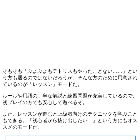
そもそも「
ぷよぷよもテトリスもやったことない……
」とい
う方も居るのではないだろうか。そんな方のために用意され
ているのが
「レッスン」モード
だ。
ルールや用語の
丁寧な解説
と
練習問題
が充実しているので、
初プレイの方でも安心して遊べる
ぞ。
また、レッスンが進むと
上級者向けのテクニック
を学ぶこと
もできる。「
初心者から抜け出したい！
」という方にもオス
スメのモードだ。