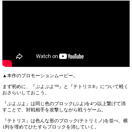
▲本作のプロモーションムービー。
まず初めに、『
ぷよぷよ™
』と『
テトリス®
』について軽く
おさらいしておこう。
『ぷよぷよ』は同じ色のブロック(ぷよ)を
4つ以上繋げて消
す
ことで、対戦相手を攻撃しながら戦うゲーム。
『テトリス』は色んな形のブロック(テトリミノ)を並べ、
横
1列を埋めて
ひたすらブロックを消していく。