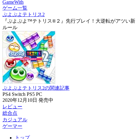
GameWith
ゲーム一覧
ぷよぷよテトリス2
『ぷよぷよ™テトリス®２』先行プレイ！大逆転がアツい新
ルール
ぷよぷよテトリス2の関連記事
PS4
Switch
PS5
PC
2020年12月10日
発売中
レビュー
総合点
カジュアル
ゲーマー
トップ