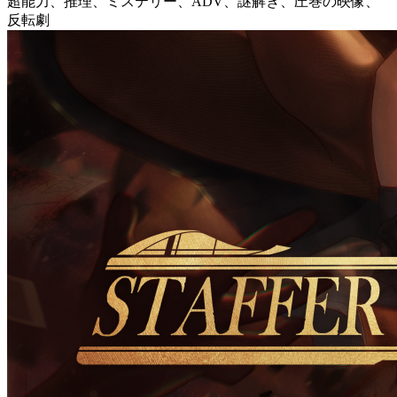
超能力、推理、ミステリー、ADV、謎解き、圧巻の映像、
反転劇