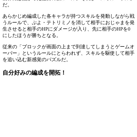
だ。
あらかじめ編成した
各キャラが持つスキルを発動
しながら戦
うルールで、ぷよ・テトリミノを消して相手に
おじゃま
を発
生させると相手のHPにダメージが入り、
先に相手のHPを0
にしたほうが勝ち
となる。
従来の「
ブロックが画面の上まで到達してしまうとゲームオ
ーバー
」というルールにとらわれず、スキルを駆使して相手
を追い込む
新感覚
のパズルだ。
自分好みの編成を開拓！