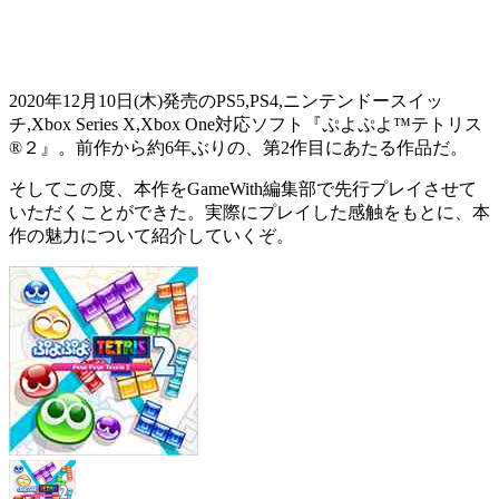
2020年12月10日(木)
発売のPS5,PS4,ニンテンドースイッ
チ,Xbox Series X,Xbox One対応ソフト『
ぷよぷよ™テトリス
®２
』。前作から約6年ぶりの、
第2作目
にあたる作品だ。
そしてこの度、本作をGameWith編集部で
先行プレイ
させて
いただくことができた。実際にプレイした感触をもとに、本
作の魅力について紹介していくぞ。