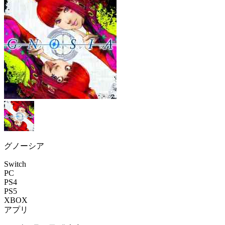
グノーシア
Switch
PC
PS4
PS5
XBOX
アプリ