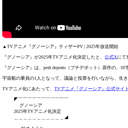
▲TVアニメ『グノーシア』ティザーPV | 2025年放送開始
『グノーシア』が2025年TVアニメ化決定
したと、
公式X
にて
『グノーシア』は、petit depotto（プチデポット）原作の、
S
宇宙船の乗員の1人となって、議論と投票を行いながら、生
TVアニメ化にあたって、
TVアニメ『グノーシア』公式サイ
◤￣￣￣￣￣￣￣￣￣￣￣
グノーシア
2025年TVアニメ化決定
＿＿＿＿＿＿＿＿＿＿＿◢