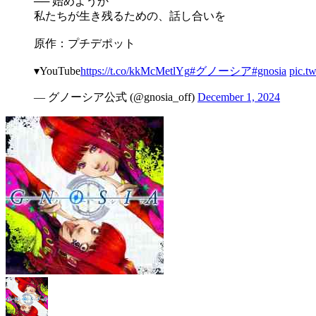
── 始めようか
私たちが生き残るための、話し合いを
原作：プチデポット
▾YouTube
https://t.co/kkMcMetlYg
#グノーシア
#gnosia
pic.
— グノーシア公式 (@gnosia_off)
December 1, 2024