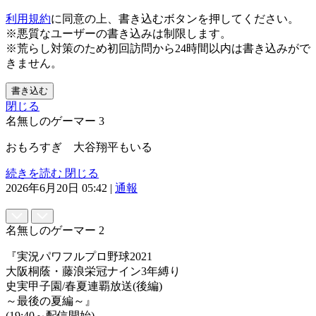
利用規約
に同意の上、書き込むボタンを押してください。
※悪質なユーザーの書き込みは制限します。
※荒らし対策のため初回訪問から24時間以内は書き込みがで
きません。
書き込む
閉じる
名無しのゲーマー
3
おもろすぎ 大谷翔平もいる
続きを読む
閉じる
2026年6月20日 05:42
|
通報
名無しのゲーマー
2
『実況パワフルプロ野球2021
大阪桐蔭・藤浪栄冠ナイン3年縛り
史実甲子園/春夏連覇放送(後編)
～最後の夏編～』
(19:40～配信開始)