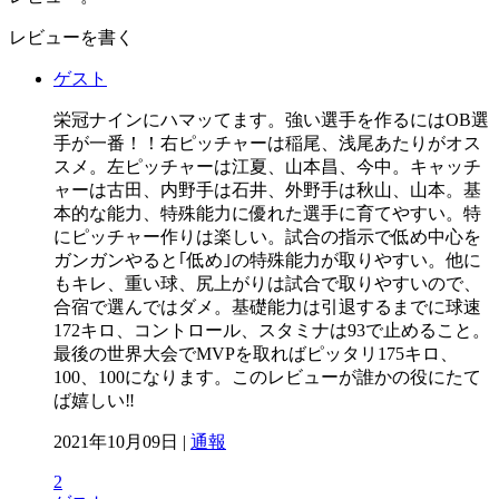
レビューを書く
ゲスト
栄冠ナインにハマッてます。強い選手を作るにはOB選
手が一番！！右ピッチャーは稲尾、浅尾あたりがオス
スメ。左ピッチャーは江夏、山本昌、今中。キャッチ
ャーは古田、内野手は石井、外野手は秋山、山本。基
本的な能力、特殊能力に優れた選手に育てやすい。特
にピッチャー作りは楽しい。試合の指示で低め中心を
ガンガンやると｢低め｣の特殊能力が取りやすい。他に
もキレ、重い球、尻上がりは試合で取りやすいので、
合宿で選んではダメ。基礎能力は引退するまでに球速
172キロ、コントロール、スタミナは93で止めること。
最後の世界大会でMVPを取ればピッタリ175キロ、
100、100になります。このレビューが誰かの役にたて
ば嬉しい‼️
2021年10月09日 |
通報
2