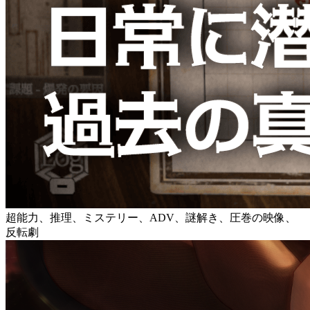
超能力、推理、ミステリー、ADV、謎解き、圧巻の映像、
反転劇