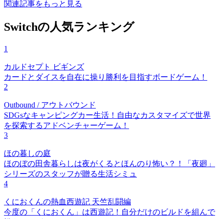
関連記事をもっと見る
Switchの人気ランキング
1
カルドセプト ビギンズ
カードとダイスを自在に操り勝利を目指すボードゲーム！
2
Outbound / アウトバウンド
SDGsなキャンピングカー生活！自由なカスタマイズで世界
を探索するアドベンチャーゲーム！
3
ほの暮しの庭
ほのぼの田舎暮らしは夜がくるとほんのり怖い？！「夜廻」
シリーズのスタッフが贈る生活シミュ
4
くにおくんの熱血西遊記 天竺乱闘編
今度の「くにおくん」は西遊記！自分だけのビルドを組んで