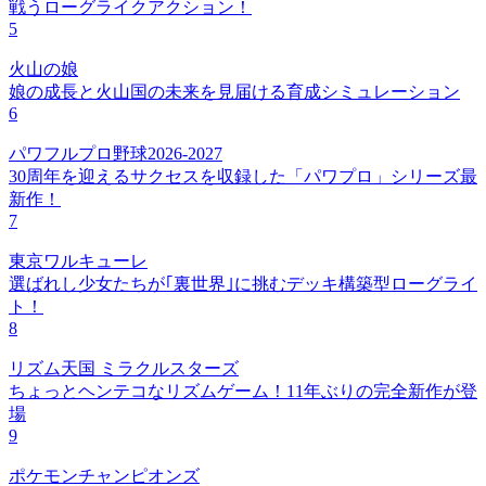
戦うローグライクアクション！
5
火山の娘
娘の成長と火山国の未来を見届ける育成シミュレーション
6
パワフルプロ野球2026-2027
30周年を迎えるサクセスを収録した「パワプロ」シリーズ最
新作！
7
東京ワルキューレ
選ばれし少女たちが｢裏世界｣に挑むデッキ構築型ローグライ
ト！
8
リズム天国 ミラクルスターズ
ちょっとヘンテコなリズムゲーム！11年ぶりの完全新作が登
場
9
ポケモンチャンピオンズ