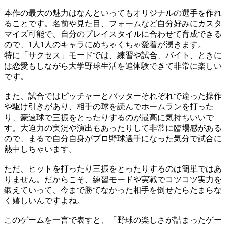
本作の最大の魅力はなんといってもオリジナルの選手を作れ
ることです。名前や見た目、フォームなど自分好みにカスタ
マイズ可能で、自分のプレイスタイルに合わせて育成できる
ので、1人1人のキャラにめちゃくちゃ愛着が湧きます。
特に「サクセス」モードでは、練習や試合、バイト、ときに
は恋愛もしながら大学野球生活を追体験できて非常に楽しい
です。
また、試合ではピッチャーとバッターそれぞれで違った操作
や駆け引きがあり、相手の球を読んでホームランを打った
り、豪速球で三振をとったりするのが最高に気持ちいいで
す。大迫力の実況や演出もあったりして非常に臨場感がある
ので、まるで自分自身がプロ野球選手になった気分で試合に
熱中しちゃいます。
ただ、ヒットを打ったり三振をとったりするのは簡単ではあ
りません。だからこそ、練習モードや実戦でコツコツ実力を
鍛えていって、今まで勝てなかった相手を倒せたらたまらな
く嬉しいんですよね。
このゲームを一言で表すと、「野球の楽しさが詰まったゲー