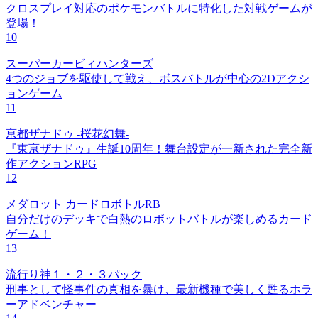
クロスプレイ対応のポケモンバトルに特化した対戦ゲームが
登場！
10
スーパーカービィハンターズ
4つのジョブを駆使して戦え、ボスバトルが中心の2Dアクシ
ョンゲーム
11
亰都ザナドゥ -桜花幻舞-
『東亰ザナドゥ』生誕10周年！舞台設定が一新された完全新
作アクションRPG
12
メダロット カードロボトルRB
自分だけのデッキで白熱のロボットバトルが楽しめるカード
ゲーム！
13
流行り神１・２・３パック
刑事として怪事件の真相を暴け、最新機種で美しく甦るホラ
ーアドベンチャー