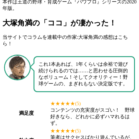
本作は王道の
野球・育成
ゲーム『
パワプロ
』シリーズの2020
年版。
大塚角満の「ココ」が凄かった！
当サイトでコラムを連載中の作家:大塚角満の感想はこち
ら！
これ1本あれば、1年くらいは余裕で遊び
続けられるのでは……と思わせる圧倒的
なボリューム！そしてクオリティー！野
球ゲームの、まぎれもない決定版です。
★★★★★
(5)
コンテンツの充実度がスゴい！ 野球
満足度
好きなら、どれかに必ずハマれるは
ず。
★★★★★
(5)
筆者はサクセスばかり遊んでいるが、