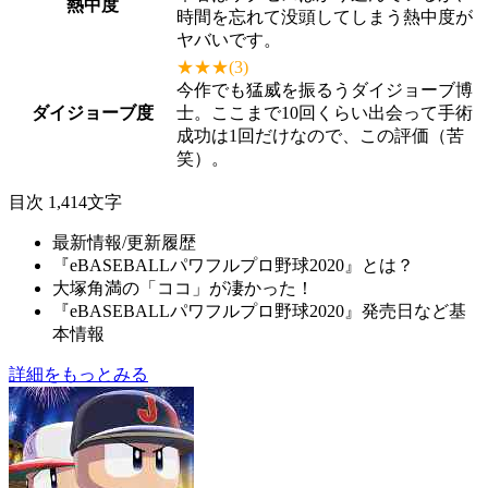
熱中度
時間を忘れて没頭してしまう熱中度が
ヤバいです。
★★★
(3)
今作でも猛威を振るうダイジョーブ博
ダイジョーブ度
士。ここまで10回くらい出会って手術
成功は1回だけなので、この評価（苦
笑）。
目次
1,414文字
最新情報/更新履歴
『eBASEBALLパワフルプロ野球2020』とは？
大塚角満の「ココ」が凄かった！
『eBASEBALLパワフルプロ野球2020』発売日など基
本情報
詳細をもっとみる