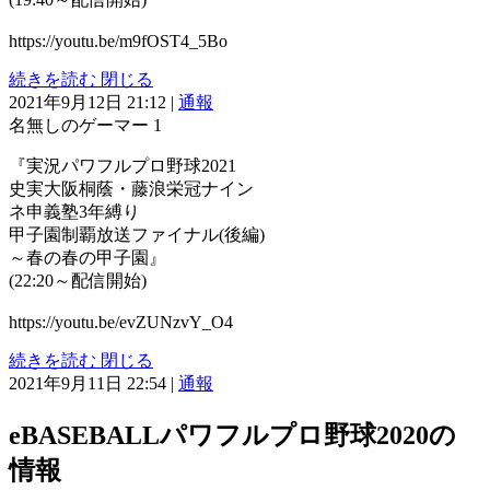
https://youtu.be/m9fOST4_5Bo
続きを読む
閉じる
2021年9月12日 21:12
|
通報
名無しのゲーマー
1
『実況パワフルプロ野球2021
史実大阪桐蔭・藤浪栄冠ナイン
ネ申義塾3年縛り
甲子園制覇放送ファイナル(後編)
～春の春の甲子園』
(22:20～配信開始)
https://youtu.be/evZUNzvY_O4
続きを読む
閉じる
2021年9月11日 22:54
|
通報
eBASEBALLパワフルプロ野球2020の
情報