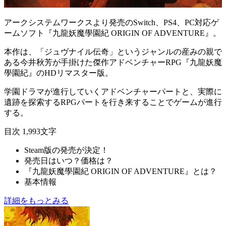
アークシステムワークスより発売のSwitch、PS4、PC対応ゲ
ームソフト『
九龍妖魔學園紀 ORIGIN OF ADVENTURE
』。
本作は、「ジュヴナイル伝奇」というジャンルの産みの親で
ある今井秋芳が手掛けた傑作アドベンチャーRPG『九龍妖魔
學園紀』の
HDリマスター版
。
学園ドラマが進行していく
アドベンチャーパート
と、実際に
遺跡を探索する
RPGパート
を行き来することでゲームが進行
する。
目次
1,993文字
Steam版の発売が決定！
発売日はいつ？価格は？
『九龍妖魔學園紀 ORIGIN OF ADVENTURE』とは？
基本情報
詳細をもっとみる