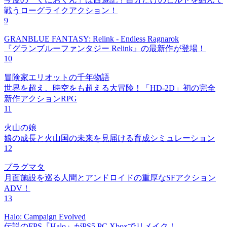
戦うローグライクアクション！
9
GRANBLUE FANTASY: Relink - Endless Ragnarok
『グランブルーファンタジー Relink』の最新作が登場！
10
冒険家エリオットの千年物語
世界を超え、時空をも超える大冒険！「HD-2D」初の完全
新作アクションRPG
11
火山の娘
娘の成長と火山国の未来を見届ける育成シミュレーション
12
プラグマタ
月面施設を巡る人間とアンドロイドの重厚なSFアクション
ADV！
13
Halo: Campaign Evolved
伝説のFPS『Halo』がPS5,PC,Xboxでリメイク！