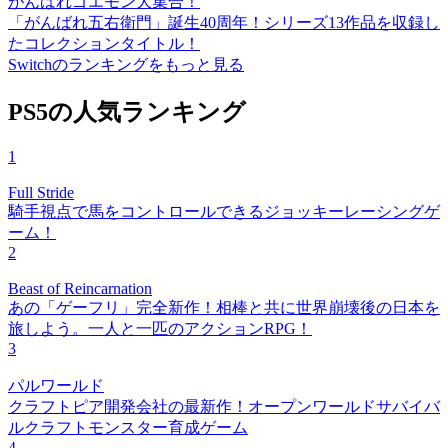
がんばれゴエモン大集合！
「がんばれ五右衛門」誕生40周年！シリーズ13作品を収録し
たコレクションタイトル！
Switchのランキングをもっと見る
PS5の人気ランキング
1
Full Stride
騎手視点で馬をコントロールできるジョッキーレーシングゲ
ーム！
2
Beast of Reincarnation
あの「ゲーフリ」完全新作！相棒と共に世界崩壊後の日本を
旅しよう。一人と一匹のアクションRPG！
3
パルワールド
クラフトピア開発会社の最新作！オープンワールドサバイバ
ルクラフトモンスター育成ゲーム
4