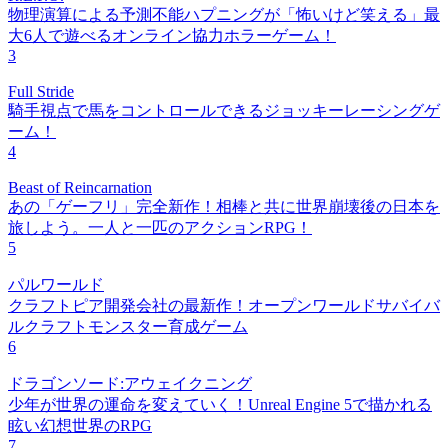
物理演算による予測不能ハプニングが「怖いけど笑える」最
大6人で遊べるオンライン協力ホラーゲーム！
3
Full Stride
騎手視点で馬をコントロールできるジョッキーレーシングゲ
ーム！
4
Beast of Reincarnation
あの「ゲーフリ」完全新作！相棒と共に世界崩壊後の日本を
旅しよう。一人と一匹のアクションRPG！
5
パルワールド
クラフトピア開発会社の最新作！オープンワールドサバイバ
ルクラフトモンスター育成ゲーム
6
ドラゴンソード:アウェイクニング
少年が世界の運命を変えていく！Unreal Engine 5で描かれる
眩い幻想世界のRPG
7