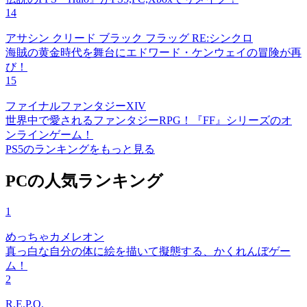
14
アサシン クリード ブラック フラッグ RE:シンクロ
海賊の黄金時代を舞台にエドワード・ケンウェイの冒険が再
び！
15
ファイナルファンタジーXIV
世界中で愛されるファンタジーRPG！『FF』シリーズのオ
ンラインゲーム！
PS5のランキングをもっと見る
PCの人気ランキング
1
めっちゃカメレオン
真っ白な自分の体に絵を描いて擬態する、かくれんぼゲー
ム！
2
R.E.P.O.