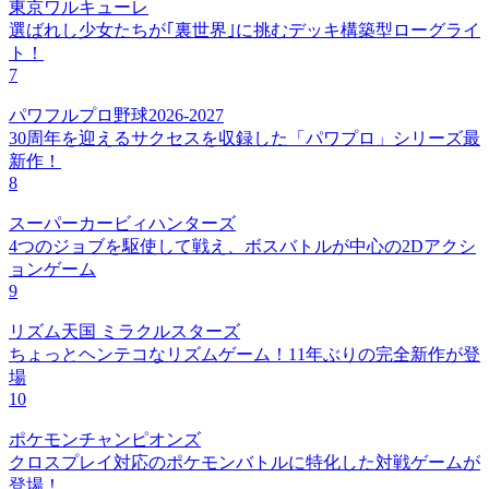
東京ワルキューレ
選ばれし少女たちが｢裏世界｣に挑むデッキ構築型ローグライ
ト！
7
パワフルプロ野球2026-2027
30周年を迎えるサクセスを収録した「パワプロ」シリーズ最
新作！
8
スーパーカービィハンターズ
4つのジョブを駆使して戦え、ボスバトルが中心の2Dアクシ
ョンゲーム
9
リズム天国 ミラクルスターズ
ちょっとヘンテコなリズムゲーム！11年ぶりの完全新作が登
場
10
ポケモンチャンピオンズ
クロスプレイ対応のポケモンバトルに特化した対戦ゲームが
登場！