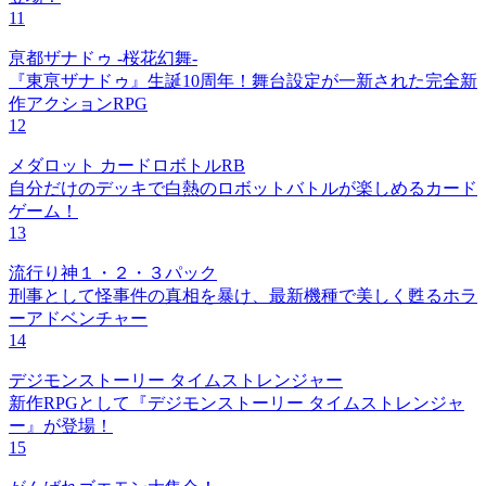
11
亰都ザナドゥ -桜花幻舞-
『東亰ザナドゥ』生誕10周年！舞台設定が一新された完全新
作アクションRPG
12
メダロット カードロボトルRB
自分だけのデッキで白熱のロボットバトルが楽しめるカード
ゲーム！
13
流行り神１・２・３パック
刑事として怪事件の真相を暴け、最新機種で美しく甦るホラ
ーアドベンチャー
14
デジモンストーリー タイムストレンジャー
新作RPGとして『デジモンストーリー タイムストレンジャ
ー』が登場！
15