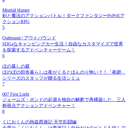
Mistfall Hunter
剣と魔法のアクションバトル！ダークファンタジーPvPvEア
クションRPG
5
Outbound / アウトバウンド
SDGsなキャンピングカー生活！自由なカスタマイズで世界
を探索するアドベンチャーゲーム！
6
ほの暮しの庭
ほのぼの田舎暮らしは夜がくるとほんのり怖い？！「夜廻」
シリーズのスタッフが贈る生活シミュ
7
007 First Light
ジェームズ・ボンドの起源を独自の解釈で再構築した、三人
称視点アクションアドベンチャー！
8
くにおくんの熱血西遊記 天竺乱闘編
今度の「くにおくん」は西遊記！自分だけのビルドを組んで