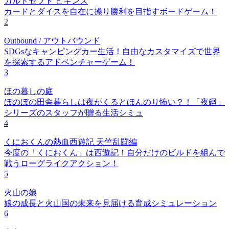
カルドセプト ビギンズ
カードとダイスを自在に操り勝利を目指すボードゲーム！
2
Outbound / アウトバウンド
SDGsなキャンピングカー生活！自由なカスタマイズで世界
を探索するアドベンチャーゲーム！
3
ほの暮しの庭
ほのぼの田舎暮らしは夜がくるとほんのり怖い？！「夜廻」
シリーズのスタッフが贈る生活シミュ
4
くにおくんの熱血西遊記 天竺乱闘編
今度の「くにおくん」は西遊記！自分だけのビルドを組んで
戦うローグライクアクション！
5
火山の娘
娘の成長と火山国の未来を見届ける育成シミュレーション
6