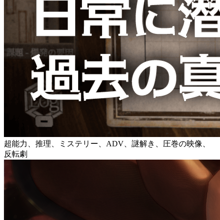
超能力、推理、ミステリー、ADV、謎解き、圧巻の映像、
反転劇