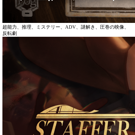
超能力、推理、ミステリー、ADV、謎解き、圧巻の映像、
反転劇