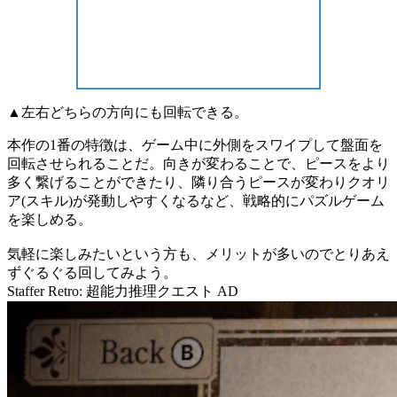
▲左右どちらの方向にも回転できる。
本作の1番の特徴は、ゲーム中に外側をスワイプして
盤面を
回転
させられることだ。向きが変わることで、ピースを
より
多く繋げる
ことができたり、隣り合うピースが変わり
クオリ
ア(スキル)が発動しやすくなる
など、
戦略的
にパズルゲーム
を楽しめる。
気軽に楽しみたいという方も、メリットが多いのでとりあえ
ず
ぐるぐる回してみよう
。
Staffer Retro: 超能力推理クエスト
AD