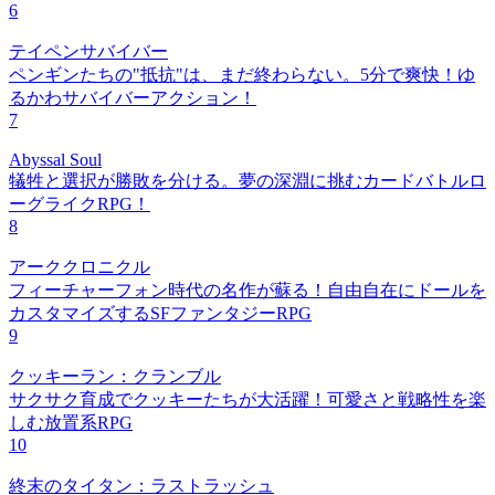
6
テイペンサバイバー
ペンギンたちの"抵抗"は、まだ終わらない。5分で爽快！ゆ
るかわサバイバーアクション！
7
Abyssal Soul
犠牲と選択が勝敗を分ける。夢の深淵に挑むカードバトルロ
ーグライクRPG！
8
アーククロニクル
フィーチャーフォン時代の名作が蘇る！自由自在にドールを
カスタマイズするSFファンタジーRPG
9
クッキーラン：クランブル
サクサク育成でクッキーたちが大活躍！可愛さと戦略性を楽
しむ放置系RPG
10
終末のタイタン：ラストラッシュ