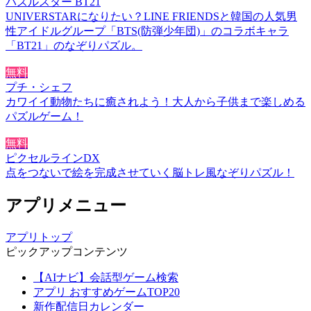
パズルスター BT21
UNIVERSTARになりたい？LINE FRIENDSと韓国の人気男
性アイドルグループ「BTS(防弾少年団)」のコラボキャラ
「BT21」のなぞりパズル。
無料
プチ・シェフ
カワイイ動物たちに癒されよう！大人から子供まで楽しめる
パズルゲーム！
無料
ピクセルラインDX
点をつないで絵を完成させていく脳トレ風なぞりパズル！
アプリメニュー
アプリトップ
ピックアップコンテンツ
【AIナビ】会話型ゲーム検索
アプリ おすすめゲームTOP20
新作配信日カレンダー