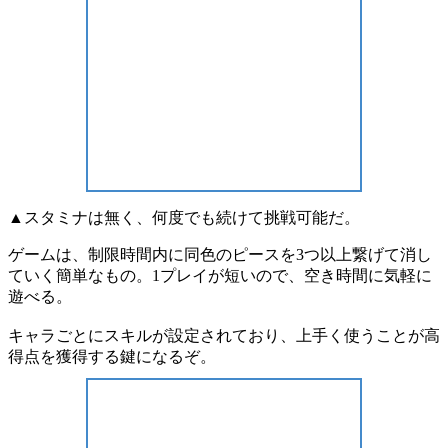
▲スタミナは無く、何度でも続けて挑戦可能だ。
ゲームは、制限時間内に同色のピースを
3つ以上繋げて
消し
ていく簡単なもの。
1プレイ
が短いので、空き時間に
気軽に
遊べる
。
キャラごとに
スキル
が設定されており、上手く使うことが
高
得点
を獲得する鍵になるぞ。