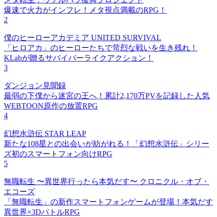
爆速で火力がインフレ！メタ視点満載のRPG！
2
僕のヒーローアカデミア UNITED SURVIVAL
「ヒロアカ」のヒーローたちで苛烈な戦いを生き残れ！
KLabが贈るサバイバーライクアクション！
3
ダンジョン見聞録
最弱の下僕から迷宮の王へ！累計2,170万PVを記録した人気
WEBTOON原作の放置RPG
4
幻想水滸伝 STAR LEAP
新たな108星との出会いが紡がれる！「幻想水滸伝」シリー
ズ初のスマートフォン向けRPG
5
無職転生 〜異世界行ったら本気だす〜 クロニクル・オブ・
エコーズ
「無職転生」の新作スマートフォンゲームが登場！本気だす
異世界×3DバトルRPG