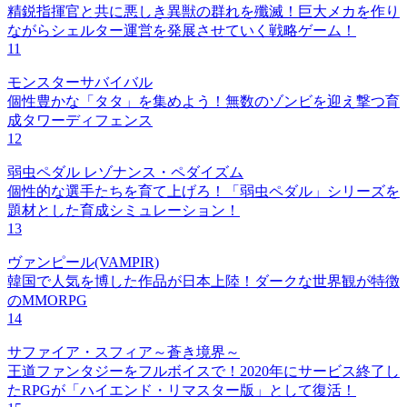
精鋭指揮官と共に悪しき異獣の群れを殲滅！巨大メカを作り
ながらシェルター運営を発展させていく戦略ゲーム！
11
モンスターサバイバル
個性豊かな「タタ」を集めよう！無数のゾンビを迎え撃つ育
成タワーディフェンス
12
弱虫ペダル レゾナンス・ペダイズム
個性的な選手たちを育て上げろ！「弱虫ペダル」シリーズを
題材とした育成シミュレーション！
13
ヴァンピール(VAMPIR)
韓国で人気を博した作品が日本上陸！ダークな世界観が特徴
のMMORPG
14
サファイア・スフィア～蒼き境界～
王道ファンタジーをフルボイスで！2020年にサービス終了し
たRPGが「ハイエンド・リマスター版」として復活！