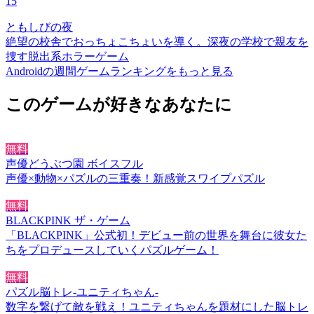
15
ともしびの夜
絶望の校舎でおっちょこちょいを導く。深夜の学校で親友を
捜す脱出系ホラーゲーム
Androidの週間ゲームランキングをもっと見る
このゲームが好きなあなたに
無料
声優どうぶつ園 ボイスフル
声優×動物×パズルの三重奏！新感覚スワイプパズル
無料
BLACKPINK ザ・ゲーム
「BLACKPINK」公式初！デビュー前の世界を舞台に彼女た
ちをプロデュースしていくパズルゲーム！
無料
パズル脳トレ-ユニティちゃん-
数字を繋げて敵を戦え！ユニティちゃんを題材にした脳トレ