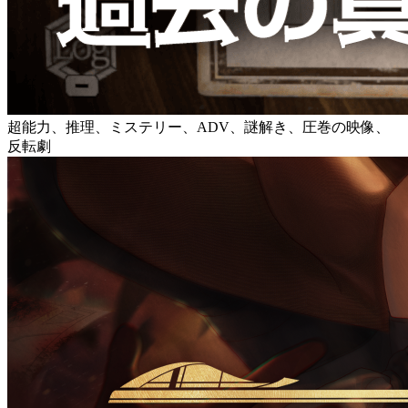
超能力、推理、ミステリー、ADV、謎解き、圧巻の映像、
反転劇