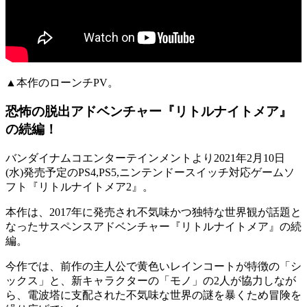
▲本作のローンチPV。
恐怖の脱出アドベンチャー『リトルナイトメア』
の続編！
バンダイナムコエンターテインメントより
2021年2月10日
(水)
発売予定のPS4,PS5,ニンテンドースイッチ対応ゲームソ
フト『
リトルナイトメア2
』。
本作は、2017年に発売され
不気味かつ独特な世界観
が話題と
なった
サスペンスアドベンチャー
『
リトルナイトメア
』の続
編。
今作では、前作の主人公で黄色いレインコートが特徴の「
シ
ックス
」と、新キャラクターの「
モノ
」の2人が協力しなが
ら、
電波塔に支配された不気味な世界
の謎を暴くため冒険を