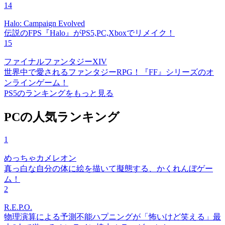
14
Halo: Campaign Evolved
伝説のFPS『Halo』がPS5,PC,Xboxでリメイク！
15
ファイナルファンタジーXIV
世界中で愛されるファンタジーRPG！『FF』シリーズのオ
ンラインゲーム！
PS5のランキングをもっと見る
PCの人気ランキング
1
めっちゃカメレオン
真っ白な自分の体に絵を描いて擬態する、かくれんぼゲー
ム！
2
R.E.P.O.
物理演算による予測不能ハプニングが「怖いけど笑える」最