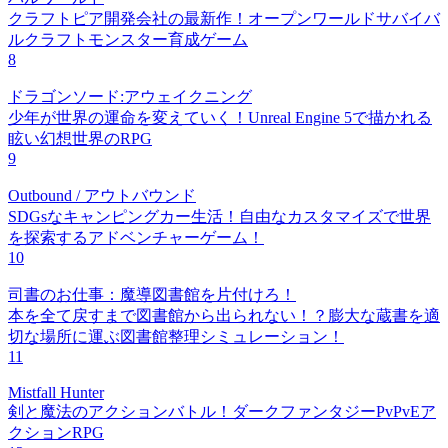
クラフトピア開発会社の最新作！オープンワールドサバイバ
ルクラフトモンスター育成ゲーム
8
ドラゴンソード:アウェイクニング
少年が世界の運命を変えていく！Unreal Engine 5で描かれる
眩い幻想世界のRPG
9
Outbound / アウトバウンド
SDGsなキャンピングカー生活！自由なカスタマイズで世界
を探索するアドベンチャーゲーム！
10
司書のお仕事：魔導図書館を片付けろ！
本を全て戻すまで図書館から出られない！？膨大な蔵書を適
切な場所に運ぶ図書館整理シミュレーション！
11
Mistfall Hunter
剣と魔法のアクションバトル！ダークファンタジーPvPvEア
クションRPG