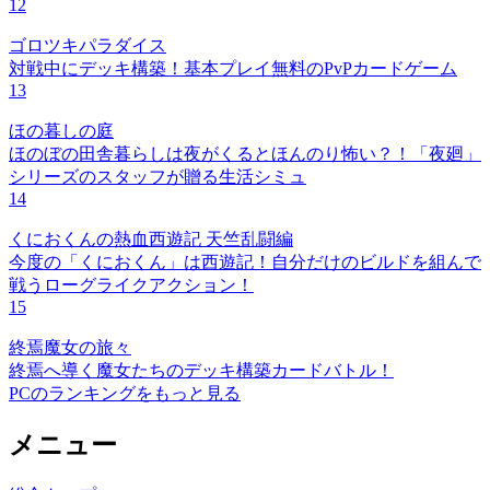
12
ゴロツキパラダイス
対戦中にデッキ構築！基本プレイ無料のPvPカードゲーム
13
ほの暮しの庭
ほのぼの田舎暮らしは夜がくるとほんのり怖い？！「夜廻」
シリーズのスタッフが贈る生活シミュ
14
くにおくんの熱血西遊記 天竺乱闘編
今度の「くにおくん」は西遊記！自分だけのビルドを組んで
戦うローグライクアクション！
15
終焉魔女の旅々
終焉へ導く魔女たちのデッキ構築カードバトル！
PCのランキングをもっと見る
メニュー