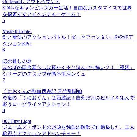
Outbound / アウトバウンド
SDGsなキャンピングカー生活！自由なカスタマイズで世界
を探索するアドベンチャーゲーム！
5
Mistfall Hunter
剣と魔法のアクションバトル！ダークファンタジーPvPvEア
クションRPG
6
ほの暮しの庭
ほのぼの田舎暮らしは夜がくるとほんのり怖い？！「夜廻」
シリーズのスタッフが贈る生活シミュ
7
くにおくんの熱血西遊記 天竺乱闘編
今度の「くにおくん」は西遊記！自分だけのビルドを組んで
戦うローグライクアクション！
8
007 First Light
ジェームズ・ボンドの起源を独自の解釈で再構築した、三人
称視点アクションアドベンチャー！