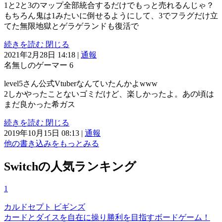
1と2と3のマップ全部統合するだけでもっと売れるんじゃ？
もちろん鬼は1みたいに倒せるようにして、3でフラグだけ立
てた無限地獄とゲラゲランドも復活で
続きを読む
閉じる
2021年2月28日 14:18
|
通報
名無しのゲーマー
6
level5さん公式Vtuberなんていたんかよwww
2しかやったことないゴミだけど、楽しかったよ。あの頃は
まだ良かった希ガス
続きを読む
閉じる
2019年10月15日 08:13
|
通報
他の書き込みをもっとみる
Switchの人気ランキング
1
カルドセプト ビギンズ
カードとダイスを自在に操り勝利を目指すボードゲーム！