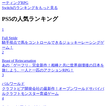
ーティングRPG
Switchのランキングをもっと見る
PS5の人気ランキング
1
Full Stride
騎手視点で馬をコントロールできるジョッキーレーシングゲ
ーム！
2
Beast of Reincarnation
あの「ゲーフリ」完全新作！相棒と共に世界崩壊後の日本を
旅しよう。一人と一匹のアクションRPG！
3
パルワールド
クラフトピア開発会社の最新作！オープンワールドサバイバ
ルクラフトモンスター育成ゲーム
4