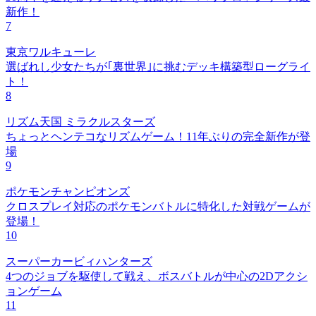
新作！
7
東京ワルキューレ
選ばれし少女たちが｢裏世界｣に挑むデッキ構築型ローグライ
ト！
8
リズム天国 ミラクルスターズ
ちょっとヘンテコなリズムゲーム！11年ぶりの完全新作が登
場
9
ポケモンチャンピオンズ
クロスプレイ対応のポケモンバトルに特化した対戦ゲームが
登場！
10
スーパーカービィハンターズ
4つのジョブを駆使して戦え、ボスバトルが中心の2Dアクシ
ョンゲーム
11