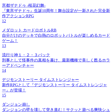
亰都ザナドゥ -桜花幻舞-
『東亰ザナドゥ』生誕10周年！舞台設定が一新された完全新
作アクションRPG
12
メダロット カードロボトルRB
自分だけのデッキで白熱のロボットバトルが楽しめるカード
ゲーム！
13
流行り神１・２・３パック
刑事として怪事件の真相を暴け、最新機種で美しく甦るホラ
ーアドベンチャー
14
デジモンストーリー タイムストレンジャー
新作RPGとして『デジモンストーリー タイムストレンジャ
ー』が登場！
15
ダンジョン崩し
ダンジョンの壁を壊して突き進む！サクッと遊べる爽快シュ