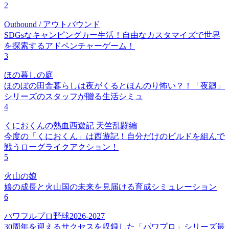
2
Outbound / アウトバウンド
SDGsなキャンピングカー生活！自由なカスタマイズで世界
を探索するアドベンチャーゲーム！
3
ほの暮しの庭
ほのぼの田舎暮らしは夜がくるとほんのり怖い？！「夜廻」
シリーズのスタッフが贈る生活シミュ
4
くにおくんの熱血西遊記 天竺乱闘編
今度の「くにおくん」は西遊記！自分だけのビルドを組んで
戦うローグライクアクション！
5
火山の娘
娘の成長と火山国の未来を見届ける育成シミュレーション
6
パワフルプロ野球2026-2027
30周年を迎えるサクセスを収録した「パワプロ」シリーズ最