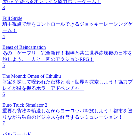
大6人で遊べるオンライン協力ホラーゲーム！
3
Full Stride
騎手視点で馬をコントロールできるジョッキーレーシングゲ
ーム！
4
Beast of Reincarnation
あの「ゲーフリ」完全新作！相棒と共に世界崩壊後の日本を
旅しよう。一人と一匹のアクションRPG！
5
The Mound: Omen of Cthulhu
財宝を探して呪われた密林と地下世界を探索しよう！協力プ
レイが鍵を握るホラーアドベンチャー
6
Euro Truck Simulator 2
重要な貨物を輸送しながらヨーロッパを旅しよう！都市を巡
りながら独自のビジネスを経営するシミュレーション！
7
パルワールド