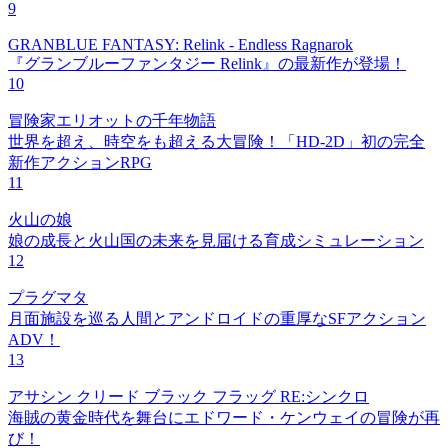
9
GRANBLUE FANTASY: Relink - Endless Ragnarok
『グランブルーファンタジー Relink』の最新作が登場！
10
冒険家エリオットの千年物語
世界を超え、時空をも超える大冒険！「HD-2D」初の完全
新作アクションRPG
11
火山の娘
娘の成長と火山国の未来を見届ける育成シミュレーション
12
プラグマタ
月面施設を巡る人間とアンドロイドの重厚なSFアクション
ADV！
13
アサシン クリード ブラック フラッグ RE:シンクロ
海賊の黄金時代を舞台にエドワード・ケンウェイの冒険が再
び！