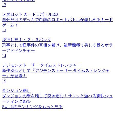
12
メダロット カードロボトルRB
自分だけのデッキで白熱のロボットバトルが楽しめるカード
ゲーム！
13
流行り神１・２・３パック
刑事として怪事件の真相を暴け、最新機種で美しく甦るホラ
ーアドベンチャー
14
デジモンストーリー タイムストレンジャー
新作RPGとして『デジモンストーリー タイムストレンジャ
ー』が登場！
15
ダンジョン崩し
ダンジョンの壁を壊して突き進む！サクッと遊べる爽快シュ
ーティングRPG
Switchのランキングをもっと見る