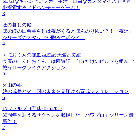
SDGsなキャンピングカー生活！自由なカスタマイズで世界
を探索するアドベンチャーゲーム！
3
ほの暮しの庭
ほのぼの田舎暮らしは夜がくるとほんのり怖い？！「夜廻」
シリーズのスタッフが贈る生活シミュ
4
くにおくんの熱血西遊記 天竺乱闘編
今度の「くにおくん」は西遊記！自分だけのビルドを組んで
戦うローグライクアクション！
5
火山の娘
娘の成長と火山国の未来を見届ける育成シミュレーション
6
パワフルプロ野球2026-2027
30周年を迎えるサクセスを収録した「パワプロ」シリーズ最
新作！
7