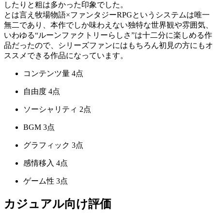
したりと粗は多かった印象でした。
とは言え牧場物語×ファンタジーRPGというシステムは唯一
無二であり、本作でしか味わえない独特な世界観や雰囲気、
いわゆる“ルーンファクトリーらしさ”は十二分に楽しめる作
品だったので、シリーズファンにはもちろん初見の方にもオ
ススメできる作品になっています。
コンテンツ量
4点
自由度
4点
ソーシャリティ
2点
BGM
3点
グラフィック
3点
感情移入
4点
ゲーム性
3点
カジュアル向け評価