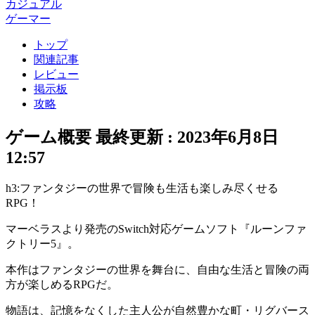
カジュアル
ゲーマー
トップ
関連記事
レビュー
掲示板
攻略
ゲーム概要
最終更新 :
2023年6月8日
12:57
h3:ファンタジーの世界で冒険も生活も楽しみ尽くせる
RPG！
マーベラスより発売のSwitch対応ゲームソフト『
ルーンファ
クトリー5
』。
本作は
ファンタジーの世界
を舞台に、
自由な生活と冒険
の両
方が楽しめる
RPG
だ。
物語は、
記憶をなくした主人公
が自然豊かな町・リグバース