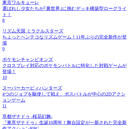
東京ワルキューレ
選ばれし少女たちが｢裏世界｣に挑むデッキ構築型ローグライ
ト！
8
リズム天国 ミラクルスターズ
ちょっとヘンテコなリズムゲーム！11年ぶりの完全新作が登
場
9
ポケモンチャンピオンズ
クロスプレイ対応のポケモンバトルに特化した対戦ゲームが
登場！
10
スーパーカービィハンターズ
4つのジョブを駆使して戦え、ボスバトルが中心の2Dアクシ
ョンゲーム
11
亰都ザナドゥ -桜花幻舞-
『東亰ザナドゥ』生誕10周年！舞台設定が一新された完全新
作アクションRPG