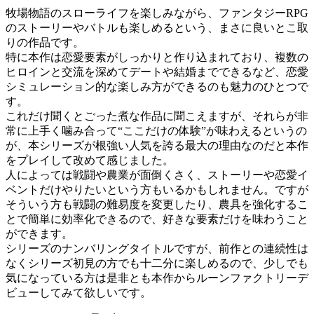
牧場物語のスローライフを楽しみながら、ファンタジーRPG
のストーリーやバトルも楽しめるという、まさに良いとこ取
りの作品です。
特に本作は恋愛要素がしっかりと作り込まれており、複数の
ヒロインと交流を深めてデートや結婚までできるなど、恋愛
シミュレーション的な楽しみ方ができるのも魅力のひとつで
す。
これだけ聞くとごった煮な作品に聞こえますが、それらが非
常に上手く噛み合って“ここだけの体験”が味わえるというの
が、本シリーズが根強い人気を誇る最大の理由なのだと本作
をプレイして改めて感じました。
人によっては戦闘や農業が面倒くさく、ストーリーや恋愛イ
ベントだけやりたいという方もいるかもしれません。ですが
そういう方も戦闘の難易度を変更したり、農具を強化するこ
とで簡単に効率化できるので、好きな要素だけを味わうこと
ができます。
シリーズのナンバリングタイトルですが、前作との連続性は
なくシリーズ初見の方でも十二分に楽しめるので、少しでも
気になっている方は是非とも本作からルーンファクトリーデ
ビューしてみて欲しいです。