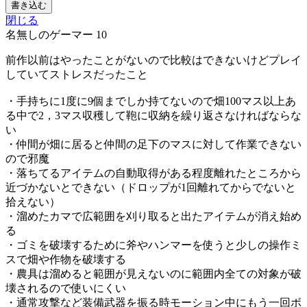
書き込む
閉じる
名無しのゲーマー
10
前作以前はやったことがないので比較はできないけどプレイ
していてストレスだったこと
・手持ちに1度に9個までしか持てないので畑100マス以上あ
る中で2，3マス収穫して鞄に収納を繰り返さなければならな
い
・仲間が畑に居ると仲間の足下のマスに対して作業できない
ので邪魔
・落ちてるアイテムの自動取得がある程度離れたところから
近づかないとできない（ドロップが1回離れてからでないと
拾えない）
・溜めたカマで広範囲を刈り取ると出たアイテムが消え始め
る
・ゴミを破壊するために斧やハンマーを使うと少しの操作ミ
スで畑や作物を破壊する
・農具は溜めると範囲が見えないのに範囲内全ての対象が破
壊されるので使いにくい
・通常攻撃など装備武器を振る時モーション中にもう一回ボ