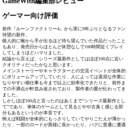
GameWith編集部レビュー
ゲーマー向け評価
前作『ルーンファクトリー4』から実に9年ぶりとなるファン
待望の新作。
個人的に喉から手が出るほど待ち望んでいた作品だったこと
もあり、発売日からほとんど休憩なしで100時間近くプレイ
してしまうほどハマりました。
結論から言えば、シリーズ最新作としてはほぼ100点に近い
クオリティだったかなと思います。
メインストーリーやキャラクターとの交流イベントが全体的
にボリュームアップしていたり、人によっては退屈な作業に
なりやすい畑仕事も今まで以上に効率化できたりと、前作ま
での不満点が軒並み改されており、製作者の愛が伝わってき
ました。
しかしほぼ100点と言ったのはあくまで“シリーズ最新作とし
て”であり、単体のゲームとして見るとやや古臭く感じる部
分もあるというのが本音です。
例えば戦闘が全体的にもっさりしていてやりごたえが薄かっ
たり、一部のロードが異様に長かったり、バグに普通に遭遇