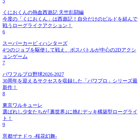
5
くにおくんの熱血西遊記 天竺乱闘編
今度の「くにおくん」は西遊記！自分だけのビルドを組んで
戦うローグライクアクション！
6
スーパーカービィハンターズ
4つのジョブを駆使して戦え、ボスバトルが中心の2Dアクシ
ョンゲーム
7
パワフルプロ野球2026-2027
30周年を迎えるサクセスを収録した「パワプロ」シリーズ最
新作！
8
東京ワルキューレ
選ばれし少女たちが｢裏世界｣に挑むデッキ構築型ローグライ
ト！
9
亰都ザナドゥ -桜花幻舞-