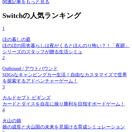
関連記事をもっと見る
Switchの人気ランキング
1
ほの暮しの庭
ほのぼの田舎暮らしは夜がくるとほんのり怖い？！「夜廻」
シリーズのスタッフが贈る生活シミュ
2
Outbound / アウトバウンド
SDGsなキャンピングカー生活！自由なカスタマイズで世界
を探索するアドベンチャーゲーム！
3
カルドセプト ビギンズ
カードとダイスを自在に操り勝利を目指すボードゲーム！
4
火山の娘
娘の成長と火山国の未来を見届ける育成シミュレーション