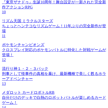
『東亰ザナドゥ』生誕10周年！舞台設定が一新された完全新
作アクションRPG
10
リズム天国 ミラクルスターズ
ちょっとヘンテコなリズムゲーム！11年ぶりの完全新作が登
場
11
ポケモンチャンピオンズ
クロスプレイ対応のポケモンバトルに特化した対戦ゲームが
登場！
12
流行り神１・２・３パック
刑事として怪事件の真相を暴け、最新機種で美しく甦るホラ
ーアドベンチャー
13
メダロット カードロボトルRB
自分だけのデッキで白熱のロボットバトルが楽しめるカード
ゲーム！
14