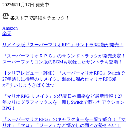
2023年11月17日
発売中
各ストアで詳細をチェック！
Amazon
楽天
リメイク版『スーパーマリオRPG』サントラ3種類が発売！
『スーパーマリオＲＰＧ』のサウンドトラックが発売決定！
スーパーファミコン版のBGMも収録したサントラも登場！
【クリアレビュー・評価】『スーパーマリオRPG』Switchで
27年越しに待望のリメイク。溜めに溜めたマリオRPG愛
が"すいじょうきばくはつ"
『マリオRPG リメイク』の発売日や価格など最新情報！27
年ぶりにグラフィックスを一新しSwitchで蘇ったアクション
RPG！
『スーパーマリオRPG』のキャラクターを一覧で紹介！「マ
リオ」「マロ」「ジーノ」など懐かしの面々が勢ぞろい！