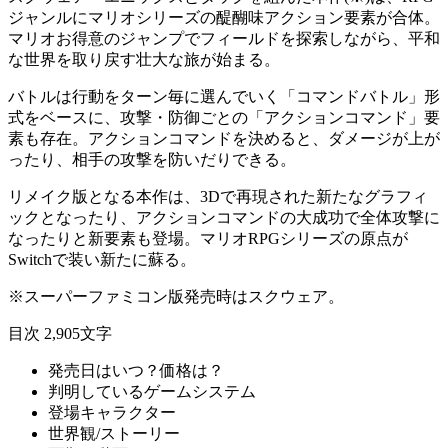
ジャンルにマリオシリーズの醍醐味アクション要素が合体。
マリオお得意のジャンプでフィールドを探索しながら、平和
な世界を取り戻す壮大な旅が始まる。
バトルは行動をターン毎に選んでいく「コマンドバトル」形
式をベースに、攻撃・防御ごとの
「アクションコマンド」
要
素も存在。アクションコマンドを決めると、ダメージが上が
ったり、相手の攻撃を防いだりできる。
リメイク版となる本作は、
3Dで再現された新たなグラフィ
ック
となったり、アクションコマンドの大成功で全体攻撃に
なったりと新要素も登場。マリオRPGシリーズの原点が
Switchで装い新たに蘇る。
※スーパーファミコン版発売時はスクウェア。
目次
2,905文字
発売日はいつ？価格は？
判明しているゲームシステム
登場キャラクター
世界観/ストーリー