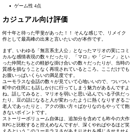
ゲーム性
4点
カジュアル向け評価
何十年と待った甲斐があった！！ そんな感じで、リメイク
作として最高峰の出来と言いたいのが本作です。
まず、いわゆる「無言系主人公」となったマリオの実にコミ
カルな感情表現の数々だったり、「マロ」や「ジーノ」とい
った仲間たちとの軽妙な掛け合いの数々だったりが、当時の
質感を損なうことなく再現されているところ。ここだけでも
お腹いっぱいくらいの満足度です。
ユーモラスな会話の数々が見ていて心地いいので、ついつい
町中の住民にも話しかけに行ってしまう魅力があるんですよ
ね。話してみると、マリオを弱いと思い込んでいる子供だっ
たり、豆の話になると人が変わったように熱くなりすぎるご
老人であったりと、アクの強い方々ばかりなのもやってて飽
きないポイントです。
ストーリーボリューム自体は、追加分を含めても昨今の大作
RPGと比較すると控えめなんですが、深くやればやるほど笑
えるというこのユーモラスさがあまりそれを感じさせません