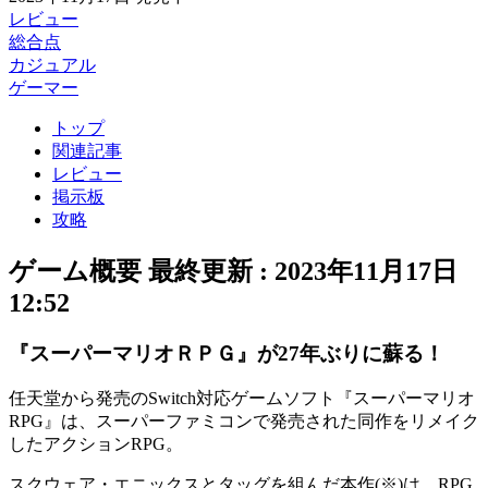
レビュー
総合点
カジュアル
ゲーマー
トップ
関連記事
レビュー
掲示板
攻略
ゲーム概要
最終更新 :
2023年11月17日
12:52
『スーパーマリオＲＰＧ』が27年ぶりに蘇る！
任天堂から発売のSwitch対応ゲームソフト『
スーパーマリオ
RPG
』は、スーパーファミコンで発売された同作をリメイク
した
アクションRPG
。
スクウェア・エニックスとタッグ
を組んだ本作
(※)
は、RPG