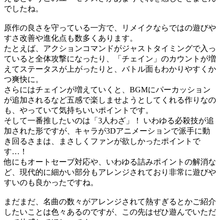
でしたね。
原作の良さを守っている一方で、リメイクならではの遊びや
すさ改善や進化点も数多くあります。
たとえば、アクションコマンドがジャストタイミングで入っ
ていると全体攻撃になったり、「チェイン」のカウントが増
えてステータスが上がったりと、バトル面もわかりやすくか
つ爽快に。
さらにはチェインが増えていくと、BGMにパーカッション
が追加されるなど五感で楽しませようとしてくれる作りなの
も、やっていて気持ちいいポイントです。
そして一番推したいのは「3人わざ」！ いわゆる必殺技が追
加された形ですが、キャラが3Dアニメーションで派手に動
き回るさまは、まさしくファンが欲しかったポイントで
す…！
他にもオートセーブ対応や、いわゆる詰みポイントの解消な
ど、現代的に細かい部分もアレンジされており非常に遊びや
すいのも良かったですね。
まだまだ、名曲の数々がアレンジされて熱すぎるとかご紹介
したいことは色々あるのですが、この先はぜひ遊んでいただ