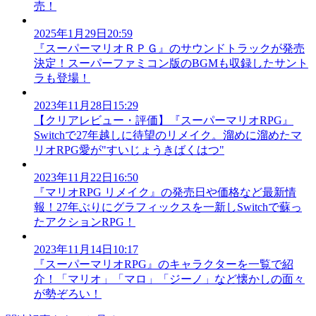
売！
2025年1月29日20:59
『スーパーマリオＲＰＧ』のサウンドトラックが発売
決定！スーパーファミコン版のBGMも収録したサント
ラも登場！
2023年11月28日15:29
【クリアレビュー・評価】『スーパーマリオRPG』
Switchで27年越しに待望のリメイク。溜めに溜めたマ
リオRPG愛が"すいじょうきばくはつ"
2023年11月22日16:50
『マリオRPG リメイク』の発売日や価格など最新情
報！27年ぶりにグラフィックスを一新しSwitchで蘇っ
たアクションRPG！
2023年11月14日10:17
『スーパーマリオRPG』のキャラクターを一覧で紹
介！「マリオ」「マロ」「ジーノ」など懐かしの面々
が勢ぞろい！