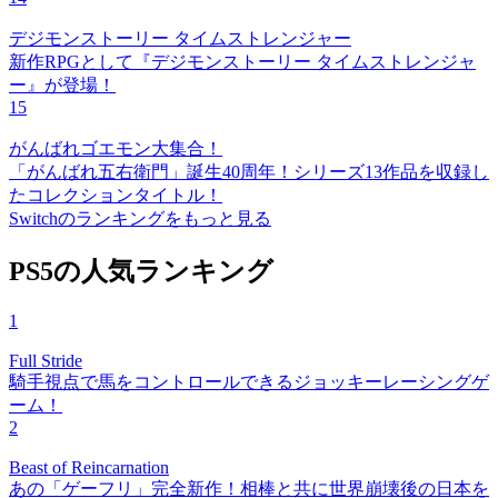
デジモンストーリー タイムストレンジャー
新作RPGとして『デジモンストーリー タイムストレンジャ
ー』が登場！
15
がんばれゴエモン大集合！
「がんばれ五右衛門」誕生40周年！シリーズ13作品を収録し
たコレクションタイトル！
Switchのランキングをもっと見る
PS5の人気ランキング
1
Full Stride
騎手視点で馬をコントロールできるジョッキーレーシングゲ
ーム！
2
Beast of Reincarnation
あの「ゲーフリ」完全新作！相棒と共に世界崩壊後の日本を