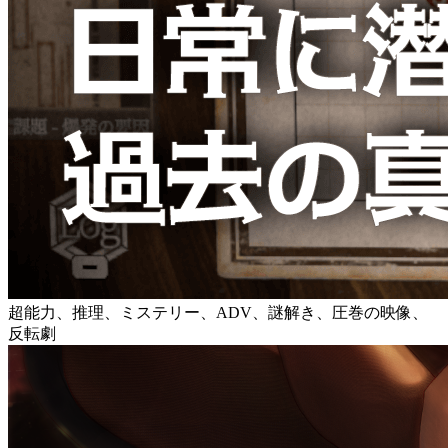
超能力、推理、ミステリー、ADV、謎解き、圧巻の映像、
反転劇