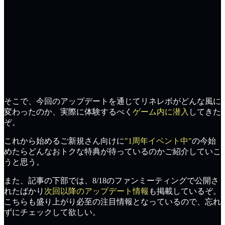
そこで、今回のアップデートを通じてリネレボが
どんな風に
変わったのか
、
実際に体験
するべく
ゲーム内に潜入
してきた
ぞ。
これから始めるご新規さん向けに
"1周年イベント中"
の今始
めたら
どんなおトクな特典
が待っているのかご紹介していこ
うと思う。
また、記事の下部では、
8/18のファンミーティング
で公開さ
れたばかり
次回以降のアップデート情報
も掲載しているぞ。
こちらも
盛り上がり必至の注目情報
となっているので、忘れ
ずにチェックして欲しい。