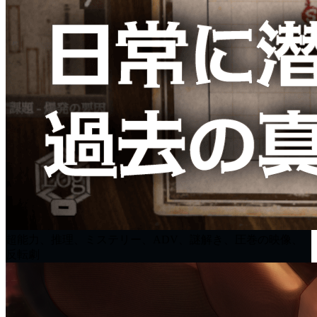
超能力、推理、ミステリー、ADV、謎解き、圧巻の映像、
反転劇