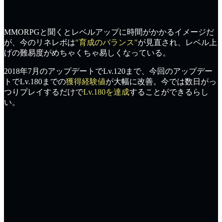
MMORPGと聞くと
レベルアップに時間がかかる
イメージだ
が、今のリネレボは
"育成のバランス"
が見直され、レベル上
げの難易度がめちゃくちゃ
易しくなっている
。
2018年7月のアップデートで
Lv.120まで
、今回のアップデー
トで
Lv.180まで
の
獲得経験値
が大幅に改善。今では
数日がっ
つりプレイ
するだけで
Lv.180を達成
することができるらし
い。