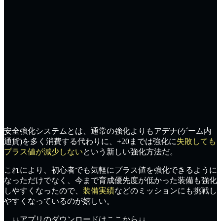
安全強化システムとは、通常の強化よりも
アデナ(ゲーム内
通貨)を多く消費
する代わりに、+20までは強化に
失敗しても
プラス値が減少しない
という新しい強化方法だ。
これにより、初心者でも
気軽にプラス値を強化
できるように
なっただけでなく、今まで
育成優先度が低かった装備
も強化
しやすくなったので、
装備実績
などのミッションにも
挑戦
し
やすくなっているのが嬉しい。
↓↓アプリのダウンロードはここから↓↓