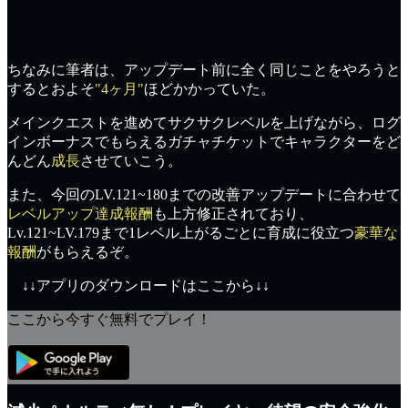
ちなみに筆者は、
アップデート前
に全く同じことをやろうと
するとおよそ
"4ヶ月"
ほどかかっていた。
メインクエストを進めて
サクサクレベル
を上げながら、ログ
インボーナスでもらえるガチャチケットでキャラクターをど
んどん
成長
させていこう。
また、今回のLV.121~180までの
改善アップデート
に合わせて
レベルアップ達成報酬
も上方修正されており、
Lv.121~LV.179まで
1レベル上がるごと
に育成に役立つ
豪華な
報酬
がもらえるぞ。
↓↓アプリのダウンロードはここから↓↓
ここから今すぐ無料でプレイ！