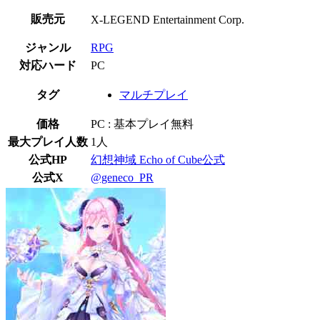
販売元
X-LEGEND Entertainment Corp.
ジャンル
RPG
対応ハード
PC
タグ
マルチプレイ
価格
PC : 基本プレイ無料
最大プレイ人数
1人
公式HP
幻想神域 Echo of Cube公式
公式X
@geneco_PR