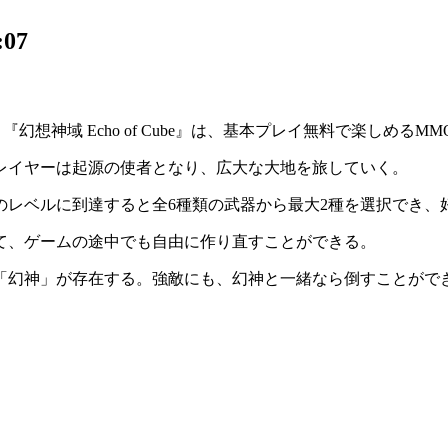
07
ムソフト『幻想神域 Echo of Cube』は、基本プレイ無料で楽しめる
MM
レイヤーは
起源の使者
となり、広大な大地を旅していく。
のレベルに到達すると全6種類の武器から最大2種を選択でき、
て、
ゲームの途中でも自由に作り直すことができる
。
「
幻神
」が存在する。強敵にも、幻神と一緒なら倒すことがで