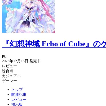
『幻想神域 Echo of Cub
PC
2025年12月15日
発売中
レビュー
総合点
カジュアル
ゲーマー
トップ
関連記事
レビュー
掲示板