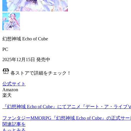
幻想神域 Echo of Cube
PC
2025年12月15日
発売中
各ストアで詳細をチェック！
公式サイト
Amazon
楽天
『幻想神域 Echo of Cube』にてアニメ『デート・ア・ラ
ファンタジーMMORPG『幻想神域 Echo of Cube』の正式
関連記事を
もっとみる