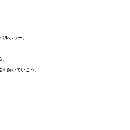
バルホラー。
る。
謎を解いていこう。