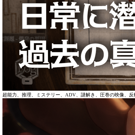
超能力、推理、ミステリー、ADV、謎解き、圧巻の映像、反