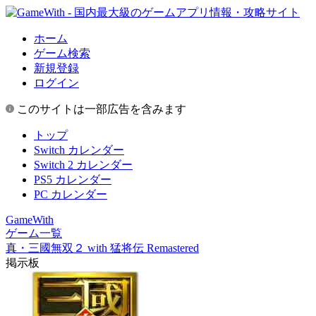
ホーム
ゲーム検索
新規登録
ログイン
このサイトは一部広告を含みます
トップ
Switch カレンダー
Switch 2 カレンダー
PS5 カレンダー
PC カレンダー
GameWith
ゲーム一覧
真・三國無双２ with 猛将伝 Remastered
掲示板