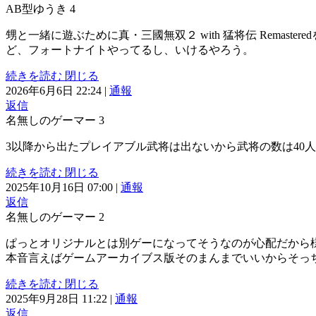
AB型ゆうき
4
甥と一緒に遊ぶために真・三國無双２ with 猛将伝 Rem
ど、フォートナイトやってるし、いけるやろう。
続きを読む
閉じる
2026年6月6日 22:24
|
通報
返信
名無しのゲーマー
3
3以降から出たプレイアブル武将は出ないから武将の数は40
続きを読む
閉じる
2025年10月16日 07:00
|
通報
返信
名無しのゲーマー
2
ぱっとオリジナルとは別ゲーになってそうなのが心配だから
本音言えばゲームアーカイブス版そのまんまでいいからそっ
続きを読む
閉じる
2025年9月28日 11:22
|
通報
返信