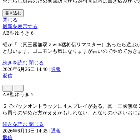
※荒らし対策のため初回訪問から24時間以内は書き込みがで
書き込む
閉じる
最新を表示する
AB型ゆうき
6
甥が「（真三國無双２with猛将伝リマスター）あったら遊
と思います。ゴエモンも気になりますが古いのでやめておき
続きを読む
閉じる
2026年6月26日 14:40
|
通報
返信
AB型ゆうき
5
２でバックオントラックに４人プレイがある。真・三國無双２
ら買うのやめた方がええかもしれない。となりの小さいおじ
続きを読む
閉じる
2026年6月13日 14:35
|
通報
返信