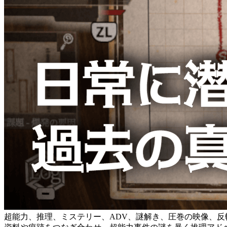
超能力、推理、ミステリー、ADV、謎解き、圧巻の映像、反