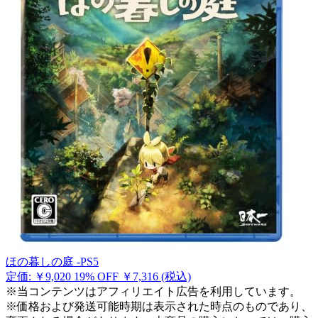
ほの暮しの庭 -PS5
定価: ￥9,020
19% OFF
￥7,316
(税込)
※当コンテンツはアフィリエイト広告を利用しています。
※価格および発送可能時期は表示された時点のものであり、