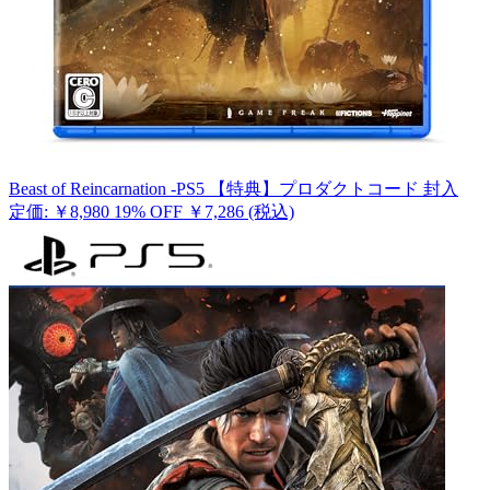
Beast of Reincarnation -PS5 【特典】プロダクトコード 封入
定価: ￥8,980
19% OFF
￥7,286
(税込)