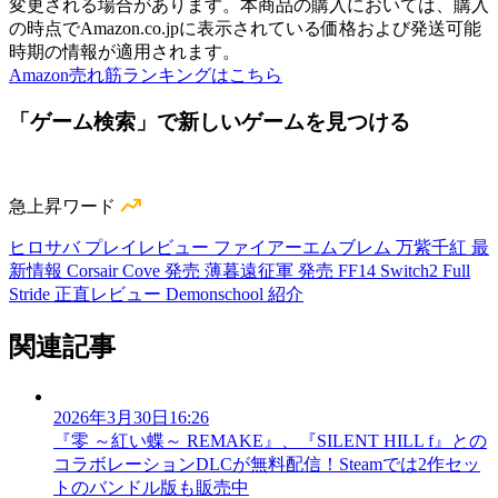
変更される場合があります。本商品の購入においては、購入
の時点でAmazon.co.jpに表示されている価格および発送可能
時期の情報が適用されます。
Amazon売れ筋ランキングはこちら
「ゲーム検索」で新しいゲームを見つける
急上昇ワード
ヒロサバ プレイレビュー
ファイアーエムブレム 万紫千紅 最
新情報
Corsair Cove 発売
薄暮遠征軍 発売
FF14 Switch2
Full
Stride 正直レビュー
Demonschool 紹介
関連記事
2026年3月30日16:26
『零 ～紅い蝶～ REMAKE』、『SILENT HILL f』との
コラボレーションDLCが無料配信！Steamでは2作セッ
トのバンドル版も販売中