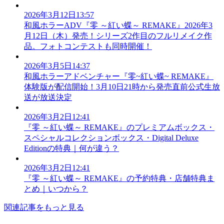
2026年3月12日13:57
和風ホラーADV『零 ～紅い蝶～ REMAKE』2026年3
月12日（木）発売！シリーズ2作目のフルリメイク作
品。フォトコンテストも同時開催！
2026年3月5日14:37
和風ホラーアドベンチャー『零~紅い蝶~ REMAKE』
体験版が配信開始！3月10日21時から発売直前公式生放
送が放送決定
2026年3月2日12:41
『零 ～紅い蝶～ REMAKE』のプレミアムボックス・
スペシャルコレクションボックス・Digital Deluxe
Editionの特典｜何が違う？
2026年3月2日12:41
『零 ～紅い蝶～ REMAKE』の予約特典・店舗特典ま
とめ｜いつから？
関連記事をもっと見る