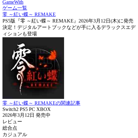
GameWith
ゲーム一覧
零 ～紅い蝶～ REMAKE
PS5版『零 ～紅い蝶～ REMAKE』2026年3月12日(木)に発売
決定！デジタルアートブックなどが手に入るデラックスエデ
ィションも登場
零 ～紅い蝶～ REMAKEの関連記事
Switch2
PS5
PC
XBOX
2026年3月12日
発売中
レビュー
総合点
カジュアル