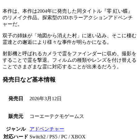
本作は、本作は2004年に発売した同タイトル『零 紅い蝶』
の
リメイク作品
。探索型の
3Dホラーアクションアドベンチ
ャー
だ。
双子の姉妹が
「地図から消えた村」
に迷い込み、そこに棲む
霊達との邂逅により様々な事件が明らかになる。
射影機
と呼ばれるカメラで霊をファインダーに収め、撮影を
することで
霊を撃退
。フィルムの種類やレンズを付け替える
ことでさまざまな霊に対応することが出来るだろう。
発売日など基本情報
発売日
2026年3月12日
販売元
コーエーテクモゲームス
ジャンル
アドベンチャー
対応ハード
Switch2 / PS5 / PC / XBOX