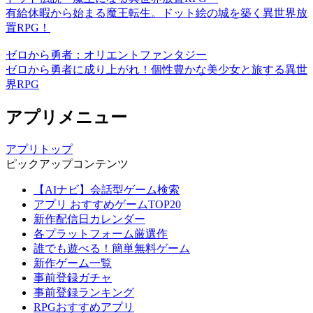
有給休暇から始まる魔王転生。ドット絵の城を築く異世界放
置RPG！
ゼロから勇者：オリエントファンタジー
ゼロから勇者に成り上がれ！個性豊かな美少女と旅する異世
界RPG
アプリメニュー
アプリトップ
ピックアップコンテンツ
【AIナビ】会話型ゲーム検索
アプリ おすすめゲームTOP20
新作配信日カレンダー
各プラットフォーム厳選作
誰でも遊べる！簡単無料ゲーム
新作ゲーム一覧
事前登録ガチャ
事前登録ランキング
RPGおすすめアプリ