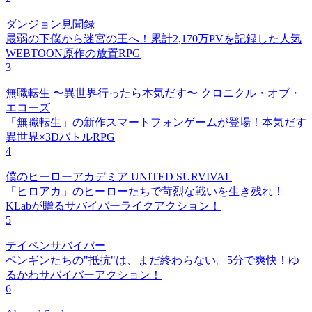
ダンジョン見聞録
最弱の下僕から迷宮の王へ！累計2,170万PVを記録した人気
WEBTOON原作の放置RPG
3
無職転生 〜異世界行ったら本気だす〜 クロニクル・オブ・
エコーズ
「無職転生」の新作スマートフォンゲームが登場！本気だす
異世界×3DバトルRPG
4
僕のヒーローアカデミア UNITED SURVIVAL
「ヒロアカ」のヒーローたちで苛烈な戦いを生き残れ！
KLabが贈るサバイバーライクアクション！
5
テイペンサバイバー
ペンギンたちの"抵抗"は、まだ終わらない。5分で爽快！ゆ
るかわサバイバーアクション！
6