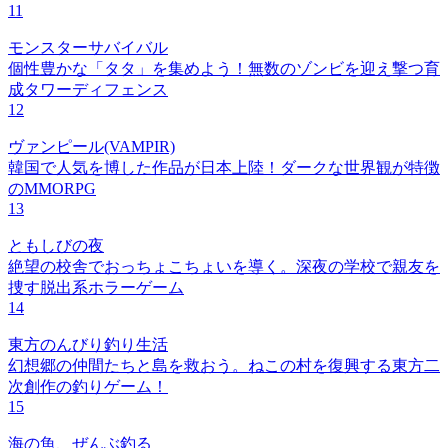
11
モンスターサバイバル
個性豊かな「タタ」を集めよう！無数のゾンビを迎え撃つ育
成タワーディフェンス
12
ヴァンピール(VAMPIR)
韓国で人気を博した作品が日本上陸！ダークな世界観が特徴
のMMORPG
13
ともしびの夜
絶望の校舎でおっちょこちょいを導く。深夜の学校で親友を
捜す脱出系ホラーゲーム
14
東方のんびり釣り生活
幻想郷の仲間たちと島を救おう。ねこの村を復興する東方二
次創作の釣りゲーム！
15
海の魚、ぜんぶ釣る