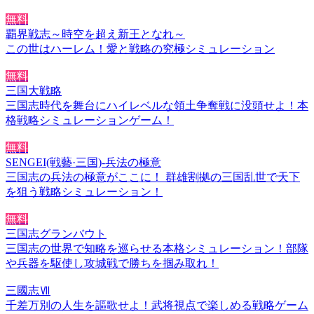
無料
覇界戦志～時空を超え新王となれ～
この世はハーレム！愛と戦略の究極シミュレーション
無料
三国大戦略
三国志時代を舞台にハイレベルな領土争奪戦に没頭せよ！本
格戦略シミュレーションゲーム！
無料
SENGEI(戦藝·三国)‐兵法の極意
三国志の兵法の極意がここに！ 群雄割拠の三国乱世で天下
を狙う戦略シミュレーション！
無料
三国志グランバウト
三国志の世界で知略を巡らせる本格シミュレーション！部隊
や兵器を駆使し攻城戦で勝ちを掴み取れ！
三國志Ⅶ
千差万別の人生を謳歌せよ！武将視点で楽しめる戦略ゲーム