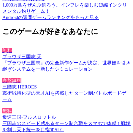
1,000万匹をぜんぶ釣ろう。インフレを楽しむ短編インクリ
メンタル釣りゲーム！
Androidの週間ゲームランキングをもっと見る
このゲームが好きなあなたに
無料
ブラウザ三国志 天
『ブラウザ三国志』の完全新作ゲームが決定。世界観を引き
継ぎシステムを一新したシミュレーション！
序盤無料
三國志 HEROES
戦術戦特化型の天才AIを搭載したターン制バトルボードゲ
ーム
無料
爆速三国-フルスロットル
三国志のスピード感あるターン制合戦をスマホで体感！戦場
を制し天下統一を目指すSLG