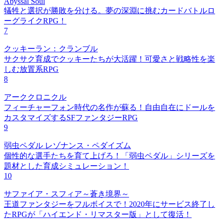
Abyssal Soul
犠牲と選択が勝敗を分ける。夢の深淵に挑むカードバトルロ
ーグライクRPG！
7
クッキーラン：クランブル
サクサク育成でクッキーたちが大活躍！可愛さと戦略性を楽
しむ放置系RPG
8
アーククロニクル
フィーチャーフォン時代の名作が蘇る！自由自在にドールを
カスタマイズするSFファンタジーRPG
9
弱虫ペダル レゾナンス・ペダイズム
個性的な選手たちを育て上げろ！「弱虫ペダル」シリーズを
題材とした育成シミュレーション！
10
サファイア・スフィア～蒼き境界～
王道ファンタジーをフルボイスで！2020年にサービス終了し
たRPGが「ハイエンド・リマスター版」として復活！