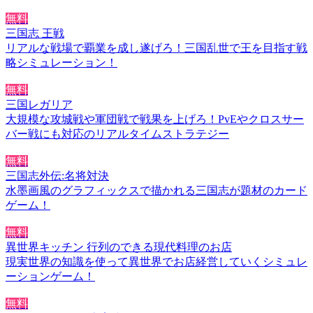
無料
三国志 王戦
リアルな戦場で覇業を成し遂げろ！三国乱世で王を目指す戦
略シミュレーション！
無料
三国レガリア
大規模な攻城戦や軍団戦で戦果を上げろ！PvEやクロスサー
バー戦にも対応のリアルタイムストラテジー
無料
三国志外伝:名将対決
水墨画風のグラフィックスで描かれる三国志が題材のカード
ゲーム！
無料
異世界キッチン 行列のできる現代料理のお店
現実世界の知識を使って異世界でお店経営していくシミュレ
ーションゲーム！
無料