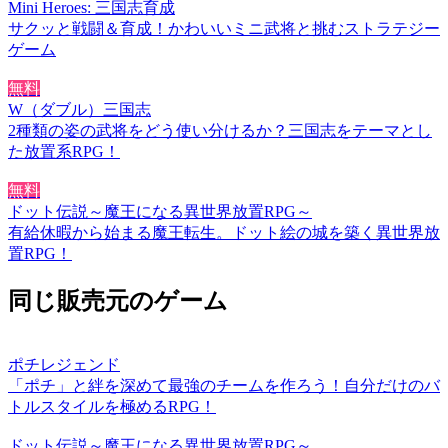
Mini Heroes: 三国志育成
サクッと戦闘＆育成！かわいいミニ武将と挑むストラテジー
ゲーム
無料
W（ダブル）三国志
2種類の姿の武将をどう使い分けるか？三国志をテーマとし
た放置系RPG！
無料
ドット伝説～魔王になる異世界放置RPG～
有給休暇から始まる魔王転生。ドット絵の城を築く異世界放
置RPG！
同じ販売元のゲーム
ポチレジェンド
「ポチ」と絆を深めて最強のチームを作ろう！自分だけのバ
トルスタイルを極めるRPG！
ドット伝説～魔王になる異世界放置RPG～