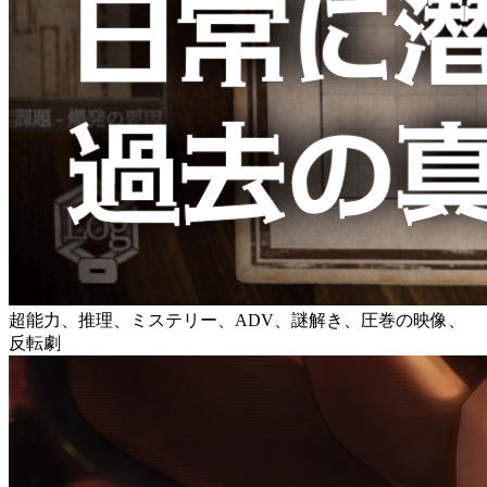
超能力、推理、ミステリー、ADV、謎解き、圧巻の映像、
反転劇