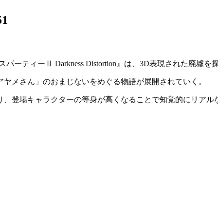
51
ーティーⅡ Darkness Distortion
』は、3D表現された廃墟を
アヤメさん」のおまじない
をめぐる物語が展開されていく。
り、登場キャラクターの等身が高くなることで知覚的にリアル