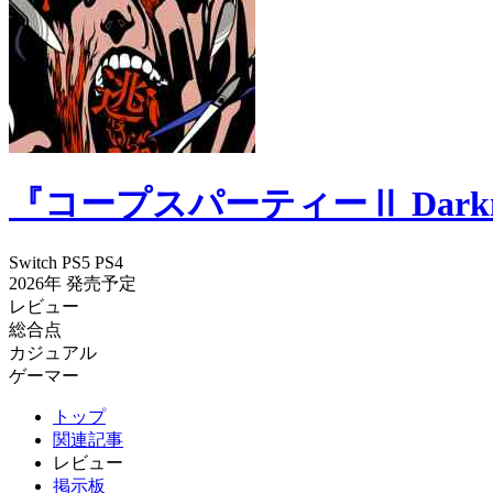
『コープスパーティーⅡ Darkn
Switch
PS5
PS4
2026年
発売予定
レビュー
総合点
カジュアル
ゲーマー
トップ
関連記事
レビュー
掲示板