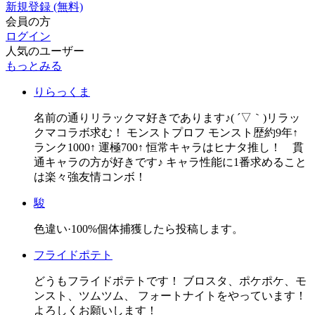
新規登録 (無料)
会員の方
ログイン
人気のユーザー
もっとみる
りらっくま
名前の通りリラックマ好きであります♪( ´▽｀)リラッ
クマコラボ求む！ モンストプロフ モンスト歴約9年↑
ランク1000↑ 運極700↑ 恒常キャラはヒナタ推し！ 貫
通キャラの方が好きです♪ キャラ性能に1番求めること
は楽々強友情コンボ！
駿
色違い·100%個体捕獲したら投稿します。
フライドポテト
どうもフライドポテトです！ ブロスタ、ポケポケ、モ
ンスト、ツムツム、 フォートナイトをやっています！
よろしくお願いします！