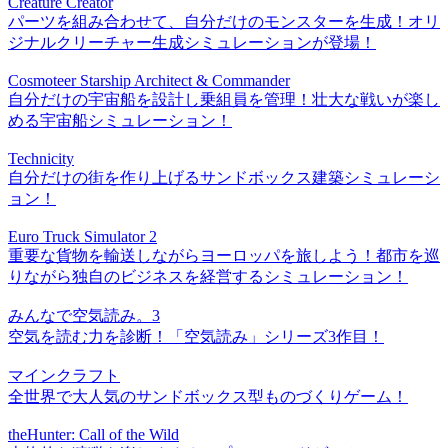
Creature Creator
パーツを組み合わせて、自分だけのモンスターを生成！オリ
ジナルクリーチャー生成シミュレーションが登場！
Cosmoteer Starship Architect & Commander
自分だけの宇宙船を設計し乗組員を管理！壮大な戦いが楽し
める宇宙船シミュレーション！
Technicity
自分だけの街を作り上げるサンドボックス建築シミュレーシ
ョン！
Euro Truck Simulator 2
重要な貨物を輸送しながらヨーロッパを旅しよう！都市を巡
りながら独自のビジネスを経営するシミュレーション！
みんなで空気読み。3
空気を読む力を診断！「空気読み」シリーズ3作目！
マインクラフト
全世界で大人気のサンドボックス型ものづくりゲーム！
theHunter: Call of the Wild