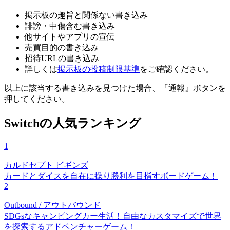
掲示板の趣旨と関係ない書き込み
誹謗・中傷含む書き込み
他サイトやアプリの宣伝
売買目的の書き込み
招待URLの書き込み
詳しくは
掲示板の投稿制限基準
をご確認ください。
以上に該当する書き込みを見つけた場合、
『通報』ボタンを
押してください。
Switchの人気ランキング
1
カルドセプト ビギンズ
カードとダイスを自在に操り勝利を目指すボードゲーム！
2
Outbound / アウトバウンド
SDGsなキャンピングカー生活！自由なカスタマイズで世界
を探索するアドベンチャーゲーム！