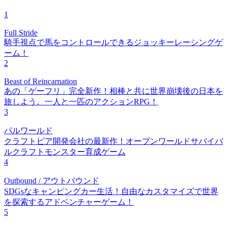
1
Full Stride
騎手視点で馬をコントロールできるジョッキーレーシングゲ
ーム！
2
Beast of Reincarnation
あの「ゲーフリ」完全新作！相棒と共に世界崩壊後の日本を
旅しよう。一人と一匹のアクションRPG！
3
パルワールド
クラフトピア開発会社の最新作！オープンワールドサバイバ
ルクラフトモンスター育成ゲーム
4
Outbound / アウトバウンド
SDGsなキャンピングカー生活！自由なカスタマイズで世界
を探索するアドベンチャーゲーム！
5