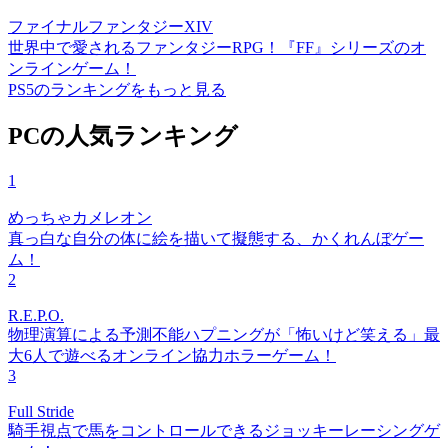
ファイナルファンタジーXIV
世界中で愛されるファンタジーRPG！『FF』シリーズのオ
ンラインゲーム！
PS5のランキングをもっと見る
PCの人気ランキング
1
めっちゃカメレオン
真っ白な自分の体に絵を描いて擬態する、かくれんぼゲー
ム！
2
R.E.P.O.
物理演算による予測不能ハプニングが「怖いけど笑える」最
大6人で遊べるオンライン協力ホラーゲーム！
3
Full Stride
騎手視点で馬をコントロールできるジョッキーレーシングゲ