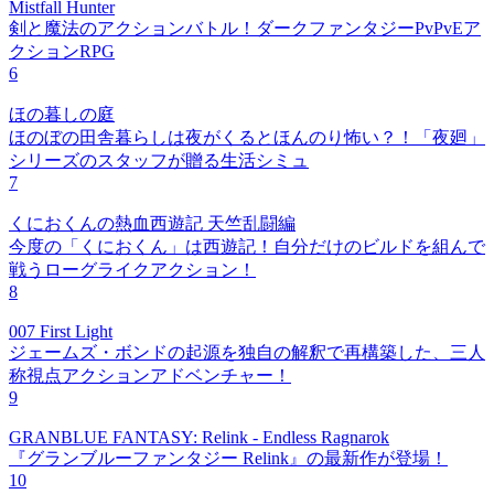
Mistfall Hunter
剣と魔法のアクションバトル！ダークファンタジーPvPvEア
クションRPG
6
ほの暮しの庭
ほのぼの田舎暮らしは夜がくるとほんのり怖い？！「夜廻」
シリーズのスタッフが贈る生活シミュ
7
くにおくんの熱血西遊記 天竺乱闘編
今度の「くにおくん」は西遊記！自分だけのビルドを組んで
戦うローグライクアクション！
8
007 First Light
ジェームズ・ボンドの起源を独自の解釈で再構築した、三人
称視点アクションアドベンチャー！
9
GRANBLUE FANTASY: Relink - Endless Ragnarok
『グランブルーファンタジー Relink』の最新作が登場！
10