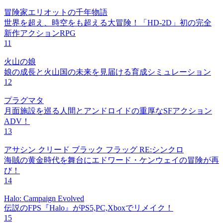
冒険家エリオットの千年物語
世界を超え、時空をも超える大冒険！「HD-2D」初の完全
新作アクションRPG
11
火山の娘
娘の成長と火山国の未来を見届ける育成シミュレーション
12
プラグマタ
月面施設を巡る人間とアンドロイドの重厚なSFアクション
ADV！
13
アサシン クリード ブラック フラッグ RE:シンクロ
海賊の黄金時代を舞台にエドワード・ケンウェイの冒険が再
び！
14
Halo: Campaign Evolved
伝説のFPS『Halo』がPS5,PC,Xboxでリメイク！
15