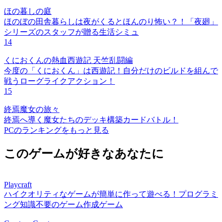
ほの暮しの庭
ほのぼの田舎暮らしは夜がくるとほんのり怖い？！「夜廻」
シリーズのスタッフが贈る生活シミュ
14
くにおくんの熱血西遊記 天竺乱闘編
今度の「くにおくん」は西遊記！自分だけのビルドを組んで
戦うローグライクアクション！
15
終焉魔女の旅々
終焉へ導く魔女たちのデッキ構築カードバトル！
PCのランキングをもっと見る
このゲームが好きなあなたに
Playcraft
ハイクオリティなゲームが簡単に作って遊べる！プログラミ
ング知識不要のゲーム作成ゲーム