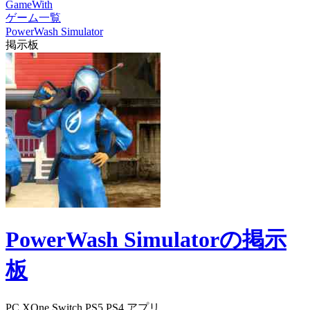
GameWith
ゲーム一覧
PowerWash Simulator
掲示板
PowerWash Simulatorの掲示
板
PC
XOne
Switch
PS5
PS4
アプリ