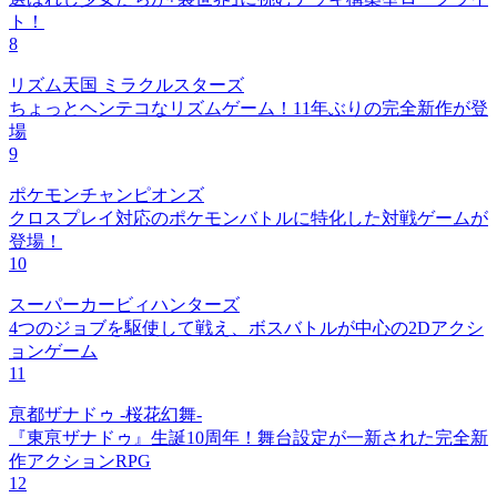
ト！
8
リズム天国 ミラクルスターズ
ちょっとヘンテコなリズムゲーム！11年ぶりの完全新作が登
場
9
ポケモンチャンピオンズ
クロスプレイ対応のポケモンバトルに特化した対戦ゲームが
登場！
10
スーパーカービィハンターズ
4つのジョブを駆使して戦え、ボスバトルが中心の2Dアクシ
ョンゲーム
11
亰都ザナドゥ -桜花幻舞-
『東亰ザナドゥ』生誕10周年！舞台設定が一新された完全新
作アクションRPG
12