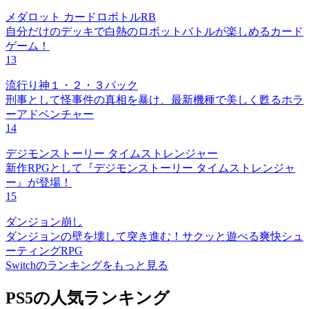
メダロット カードロボトルRB
自分だけのデッキで白熱のロボットバトルが楽しめるカード
ゲーム！
13
流行り神１・２・３パック
刑事として怪事件の真相を暴け、最新機種で美しく甦るホラ
ーアドベンチャー
14
デジモンストーリー タイムストレンジャー
新作RPGとして『デジモンストーリー タイムストレンジャ
ー』が登場！
15
ダンジョン崩し
ダンジョンの壁を壊して突き進む！サクッと遊べる爽快シュ
ーティングRPG
Switchのランキングをもっと見る
PS5の人気ランキング