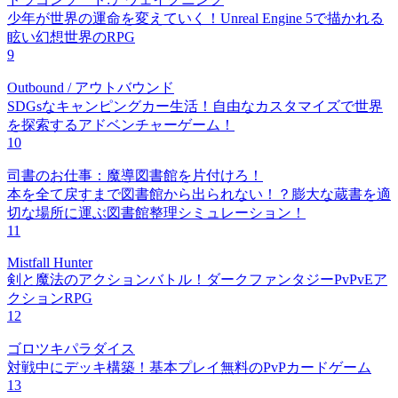
少年が世界の運命を変えていく！Unreal Engine 5で描かれる
眩い幻想世界のRPG
9
Outbound / アウトバウンド
SDGsなキャンピングカー生活！自由なカスタマイズで世界
を探索するアドベンチャーゲーム！
10
司書のお仕事：魔導図書館を片付けろ！
本を全て戻すまで図書館から出られない！？膨大な蔵書を適
切な場所に運ぶ図書館整理シミュレーション！
11
Mistfall Hunter
剣と魔法のアクションバトル！ダークファンタジーPvPvEア
クションRPG
12
ゴロツキパラダイス
対戦中にデッキ構築！基本プレイ無料のPvPカードゲーム
13