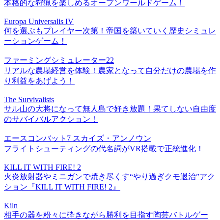
本格的な狩猟を楽しめるオープンワールドゲーム！
Europa Universalis IV
何を選ぶもプレイヤー次第！帝国を築いていく歴史シミュレ
ーションゲーム！
ファーミングシミュレーター22
リアルな農場経営を体験！農家となって自分だけの農場を作
り利益をあげよう！
The Survivalists
サル山の大将になって無人島で好き放題！果てしない自由度
のサバイバルアクション！
エースコンバット7 スカイズ・アンノウン
フライトシューティングの代名詞がVR搭載で正統進化！
KILL IT WITH FIRE! 2
火炎放射器やミニガンで焼き尽くす“やり過ぎクモ退治”アク
ション『KILL IT WITH FIRE! 2』
Kiln
相手の器を粉々に砕きながら勝利を目指す陶芸バトルゲー