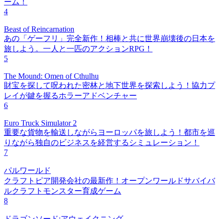
ーム！
4
Beast of Reincarnation
あの「ゲーフリ」完全新作！相棒と共に世界崩壊後の日本を
旅しよう。一人と一匹のアクションRPG！
5
The Mound: Omen of Cthulhu
財宝を探して呪われた密林と地下世界を探索しよう！協力プ
レイが鍵を握るホラーアドベンチャー
6
Euro Truck Simulator 2
重要な貨物を輸送しながらヨーロッパを旅しよう！都市を巡
りながら独自のビジネスを経営するシミュレーション！
7
パルワールド
クラフトピア開発会社の最新作！オープンワールドサバイバ
ルクラフトモンスター育成ゲーム
8
ドラゴンソード:アウェイクニング