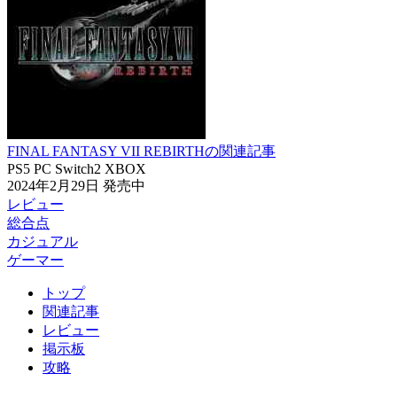
FINAL FANTASY VII REBIRTHの関連記事
PS5
PC
Switch2
XBOX
2024年2月29日
発売中
レビュー
総合点
カジュアル
ゲーマー
トップ
関連記事
レビュー
掲示板
攻略