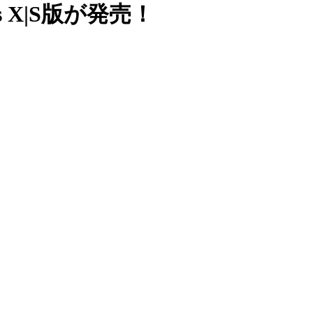
s X|S版が発売！