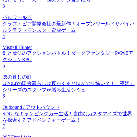
3
パルワールド
クラフトピア開発会社の最新作！オープンワールドサバイバ
ルクラフトモンスター育成ゲーム
4
Mistfall Hunter
剣と魔法のアクションバトル！ダークファンタジーPvPvEア
クションRPG
5
ほの暮しの庭
ほのぼの田舎暮らしは夜がくるとほんのり怖い？！「夜廻」
シリーズのスタッフが贈る生活シミュ
6
Outbound / アウトバウンド
SDGsなキャンピングカー生活！自由なカスタマイズで世界
を探索するアドベンチャーゲーム！
7