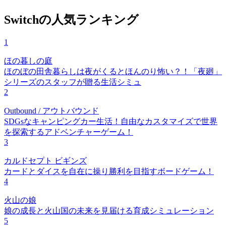
Switchの人気ランキング
1
ほの暮しの庭
ほのぼの田舎暮らしは夜がくるとほんのり怖い？！「夜廻」
シリーズのスタッフが贈る生活シミュ
2
Outbound / アウトバウンド
SDGsなキャンピングカー生活！自由なカスタマイズで世界
を探索するアドベンチャーゲーム！
3
カルドセプト ビギンズ
カードとダイスを自在に操り勝利を目指すボードゲーム！
4
火山の娘
娘の成長と火山国の未来を見届ける育成シミュレーション
5