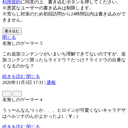
利用規約
に同意の上、書き込むボタンを押してください。
※悪質なユーザーの書き込みは制限します。
※荒らし対策のため初回訪問から24時間以内は書き込みがで
きません。
書き込む
閉じる
名無しのゲーマー
5
これ追加コンテンツがいまいち理解できてないのですが、追
加コンテンツ買ったらライドウ？だっけ？ライドウの出番な
くなるのかな？
続きを読む
閉じる
2020年11月3日 17:31
|
通報
名無しのゲーマー
4
うぅ〜んなんつぅか、、、ヒロインが可愛くないキャラデザ
はペルソナのんがよかったよ( ；∀；)
続きを読む
閉じる