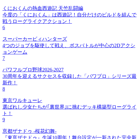
くにおくんの熱血西遊記 天竺乱闘編
今度の「くにおくん」は西遊記！自分だけのビルドを組んで
戦うローグライクアクション！
6
スーパーカービィハンターズ
4つのジョブを駆使して戦え、ボスバトルが中心の2Dアクシ
ョンゲーム
7
パワフルプロ野球2026-2027
30周年を迎えるサクセスを収録した「パワプロ」シリーズ最
新作！
8
東京ワルキューレ
選ばれし少女たちが｢裏世界｣に挑むデッキ構築型ローグライ
ト！
9
亰都ザナドゥ -桜花幻舞-
『東亰ザナドゥ』生誕10周年！舞台設定が一新された完全新