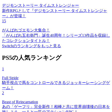
デジモンストーリー タイムストレンジャー
新作RPGとして『デジモンストーリー タイムストレンジャ
ー』が登場！
15
がんばれゴエモン大集合！
「がんばれ五右衛門」誕生40周年！シリーズ13作品を収録し
たコレクションタイトル！
Switchのランキングをもっと見る
PS5の人気ランキング
1
Full Stride
騎手視点で馬をコントロールできるジョッキーレーシングゲ
ーム！
2
Beast of Reincarnation
あの「ゲーフリ」完全新作！相棒と共に世界崩壊後の日本を
旅しよう。一人と一匹のアクションRPG！