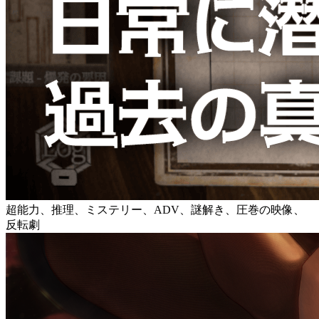
超能力、推理、ミステリー、ADV、謎解き、圧巻の映像、
反転劇