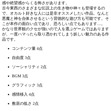
感や絶望感からくる怖さがあります。
古今東西のさまざまな伝説上の生き物や神々も登場するの
で、オカルト好きな人には是非オススメしたい作品。なんと
悪魔と神を合体させるという背徳的な遊び方も可能です。そ
こが本作の面白い点であり、恐ろしい点でもあります…。
かなり世界観のクセが強いので人を選ぶゲームではあります
が、一度ハマったら取り憑かれてしまう妖しい魅力のある作
品です。
コンテンツ量
4点
自由度
3点
ソーシャリティ
2点
BGM
3点
グラフィック
3点
感情移入
4点
敷居の低さ
2点