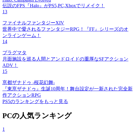
伝説のFPS『Halo』がPS5,PC,Xboxでリメイク！
13
ファイナルファンタジーXIV
世界中で愛されるファンタジーRPG！『FF』シリーズのオ
ンラインゲーム！
14
プラグマタ
月面施設を巡る人間とアンドロイドの重厚なSFアクション
ADV！
15
亰都ザナドゥ -桜花幻舞-
『東亰ザナドゥ』生誕10周年！舞台設定が一新された完全新
作アクションRPG
PS5のランキングをもっと見る
PCの人気ランキング
1