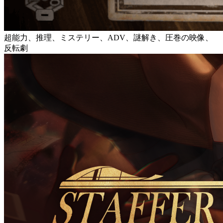
超能力、推理、ミステリー、ADV、謎解き、圧巻の映像、
反転劇