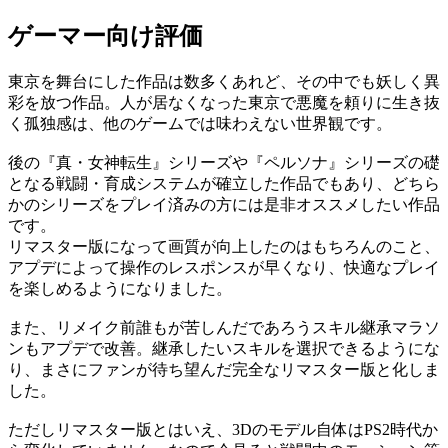
ゲーマー向け評価
東京を舞台にした作品は数多くあれど、その中でも妖しく異
彩を放つ作品。人が居なくなった東京で悪魔を頼りに生き抜
く孤独感は、他のゲームでは味わえない世界観です。
後の『真・女神転生』シリーズや『ペルソナ』シリーズの礎
となる戦闘・育成システムが確立した作品でもあり、どちら
かのシリーズをプレイ済みの方には是非オススメしたい作品
です。
リマスター版になって画質が向上したのはもちろんのこと、
アプデによって操作のレスポンスが早くなり、快適なプレイ
を楽しめるようになりました。
また、リメイク前誰もが苦しんだであろうスキル継承マラソ
ンもアプデで改善。継承したいスキルを選択できるようにな
り、まさにファンが待ち望んだ完全なリマスター版と化しま
した。
ただしリマスター版とはいえ、3Dのモデル自体はPS2時代か