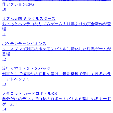
作アクションRPG
10
リズム天国 ミラクルスターズ
ちょっとヘンテコなリズムゲーム！11年ぶりの完全新作が登
場
11
ポケモンチャンピオンズ
クロスプレイ対応のポケモンバトルに特化した対戦ゲームが
登場！
12
流行り神１・２・３パック
刑事として怪事件の真相を暴け、最新機種で美しく甦るホラ
ーアドベンチャー
13
メダロット カードロボトルRB
自分だけのデッキで白熱のロボットバトルが楽しめるカード
ゲーム！
14