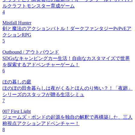
ルクラフトモンスター育成ゲーム
4
Mistfall Hunter
剣と魔法のアクションバトル！ダークファンタジーPvPvEア
クションRPG
5
Outbound / アウトバウンド
SDGsなキャンピングカー生活！自由なカスタマイズで世界
を探索するアドベンチャーゲーム！
6
ほの暮しの庭
ほのぼの田舎暮らしは夜がくるとほんのり怖い？！「夜廻」
シリーズのスタッフが贈る生活シミュ
7
007 First Light
ジェームズ・ボンドの起源を独自の解釈で再構築した、三人
称視点アクションアドベンチャー！
8