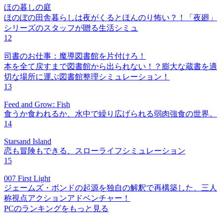
ほの暮しの庭
ほのぼの田舎暮らしは夜がくるとほんのり怖い？！「夜廻」
シリーズのスタッフが贈る生活シミュ
12
司書のお仕事：魔導図書館を片付けろ！
本を全て戻すまで図書館から出られない！？膨大な蔵書を適
切な場所に運ぶ図書館整理シミュレーション！
13
Feed and Grow: Fish
食うか食われるか、水中で繰り広げられる弱肉強食の世界。
14
Starsand Island
恋も冒険もできる、スローライフシミュレーション
15
007 First Light
ジェームズ・ボンドの起源を独自の解釈で再構築した、三人
称視点アクションアドベンチャー！
PCのランキングをもっと見る