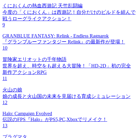
くにおくんの熱血西遊記 天竺乱闘編
今度の「くにおくん」は西遊記！自分だけのビルドを組んで
戦うローグライクアクション！
9
GRANBLUE FANTASY: Relink - Endless Ragnarok
『グランブルーファンタジー Relink』の最新作が登場！
10
冒険家エリオットの千年物語
世界を超え、時空をも超える大冒険！「HD-2D」初の完全
新作アクションRPG
11
火山の娘
娘の成長と火山国の未来を見届ける育成シミュレーション
12
Halo: Campaign Evolved
伝説のFPS『Halo』がPS5,PC,Xboxでリメイク！
13
プラグマタ