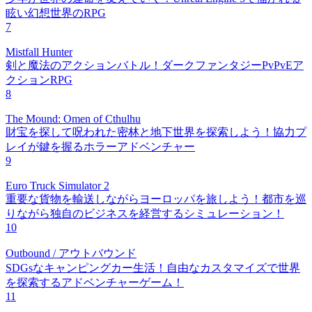
眩い幻想世界のRPG
7
Mistfall Hunter
剣と魔法のアクションバトル！ダークファンタジーPvPvEア
クションRPG
8
The Mound: Omen of Cthulhu
財宝を探して呪われた密林と地下世界を探索しよう！協力プ
レイが鍵を握るホラーアドベンチャー
9
Euro Truck Simulator 2
重要な貨物を輸送しながらヨーロッパを旅しよう！都市を巡
りながら独自のビジネスを経営するシミュレーション！
10
Outbound / アウトバウンド
SDGsなキャンピングカー生活！自由なカスタマイズで世界
を探索するアドベンチャーゲーム！
11