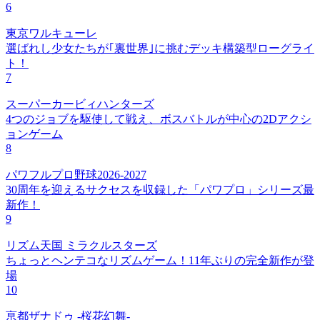
6
東京ワルキューレ
選ばれし少女たちが｢裏世界｣に挑むデッキ構築型ローグライ
ト！
7
スーパーカービィハンターズ
4つのジョブを駆使して戦え、ボスバトルが中心の2Dアクシ
ョンゲーム
8
パワフルプロ野球2026-2027
30周年を迎えるサクセスを収録した「パワプロ」シリーズ最
新作！
9
リズム天国 ミラクルスターズ
ちょっとヘンテコなリズムゲーム！11年ぶりの完全新作が登
場
10
亰都ザナドゥ -桜花幻舞-