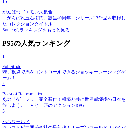
15
がんばれゴエモン大集合！
「がんばれ五右衛門」誕生40周年！シリーズ13作品を収録し
たコレクションタイトル！
Switchのランキングをもっと見る
PS5の人気ランキング
1
Full Stride
騎手視点で馬をコントロールできるジョッキーレーシングゲ
ーム！
2
Beast of Reincarnation
あの「ゲーフリ」完全新作！相棒と共に世界崩壊後の日本を
旅しよう。一人と一匹のアクションRPG！
3
パルワールド
クラフトピア開発会社の最新作！オープンワールドサバイバ