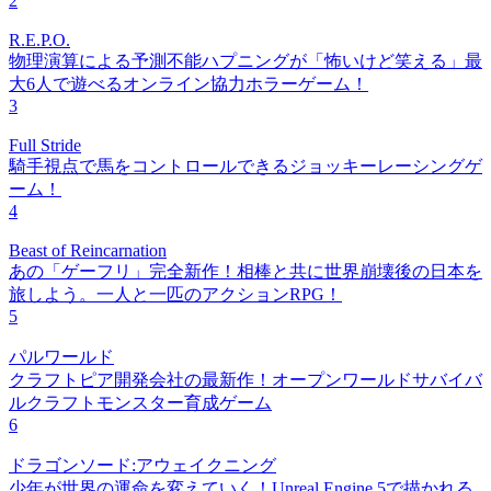
2
R.E.P.O.
物理演算による予測不能ハプニングが「怖いけど笑える」最
大6人で遊べるオンライン協力ホラーゲーム！
3
Full Stride
騎手視点で馬をコントロールできるジョッキーレーシングゲ
ーム！
4
Beast of Reincarnation
あの「ゲーフリ」完全新作！相棒と共に世界崩壊後の日本を
旅しよう。一人と一匹のアクションRPG！
5
パルワールド
クラフトピア開発会社の最新作！オープンワールドサバイバ
ルクラフトモンスター育成ゲーム
6
ドラゴンソード:アウェイクニング
少年が世界の運命を変えていく！Unreal Engine 5で描かれる