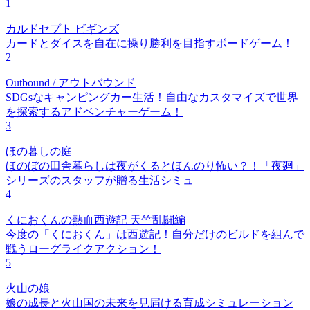
1
カルドセプト ビギンズ
カードとダイスを自在に操り勝利を目指すボードゲーム！
2
Outbound / アウトバウンド
SDGsなキャンピングカー生活！自由なカスタマイズで世界
を探索するアドベンチャーゲーム！
3
ほの暮しの庭
ほのぼの田舎暮らしは夜がくるとほんのり怖い？！「夜廻」
シリーズのスタッフが贈る生活シミュ
4
くにおくんの熱血西遊記 天竺乱闘編
今度の「くにおくん」は西遊記！自分だけのビルドを組んで
戦うローグライクアクション！
5
火山の娘
娘の成長と火山国の未来を見届ける育成シミュレーション