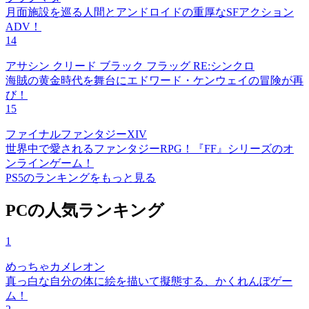
月面施設を巡る人間とアンドロイドの重厚なSFアクション
ADV！
14
アサシン クリード ブラック フラッグ RE:シンクロ
海賊の黄金時代を舞台にエドワード・ケンウェイの冒険が再
び！
15
ファイナルファンタジーXIV
世界中で愛されるファンタジーRPG！『FF』シリーズのオ
ンラインゲーム！
PS5のランキングをもっと見る
PCの人気ランキング
1
めっちゃカメレオン
真っ白な自分の体に絵を描いて擬態する、かくれんぼゲー
ム！