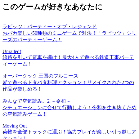
このゲームが好きなあなたに
ラビッツ：パーティー・オブ・レジェンド
おバカ楽しい50種類のミニゲームで対決！「ラビッツ」シリ
ーズのパーティーゲーム！
Unrailed!
線路を引いて電車を導け！最大4人で遊べる鉄道工事パーテ
ィーゲーム！
オーバークック 王国のフルコース
皆で遊べるドタバタ料理アクション！リメイクされた2つの
作品が楽しめる！
みんなで空気読み。2 ～令和～
シチュエーションに合せて行動しよう！令和を生き抜くため
の空気読みゲーム！
Moving Out
荷物を全部トラックに運ぶ！協力プレイが楽しい引っ越しア
クション！