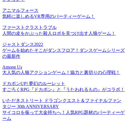
アニマルフォース
気軽に楽しめるVR専用のパーティーゲーム！
ファーストクラストラブル
人間の皮をかぶった殺人ロボを見つけ出す人狼ゲーム！
ジャストダンス2022
ゲームを始めたそこがダンスフロア！ダンスゲームシリーズ
の最新作
Among Us
大人気の人狼アクションゲーム！協力と裏切りの心理戦！
ドカポンUP! 夢幻のルーレット
すごろくRPG『ドカポン』と『うたわれるもの』がコラボ！
いただきストリート ドラゴンクエスト＆ファイナルファン
タジー 30th ANNIVERSARY
サイコロを振って大金持ちへ！人気RPG題材のパーティーゲ
ーム