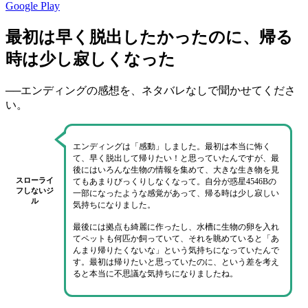
Google Play
最初は早く脱出したかったのに、帰る
時は少し寂しくなった
──エンディングの感想を、ネタバレなしで聞かせてくださ
い。
エンディングは「感動」しました。
最初は本当に怖く
て、早く脱出して帰りたい！と思っていたんですが、最
後にはいろんな生物の情報を集めて、大きな生き物を見
スローライ
てもあまりびっくりしなくなって。
自分が惑星4546Bの
フしないジ
一部になったような感覚があって
、帰る時は少し寂しい
ル
気持ちになりました。
最後には拠点も綺麗に作ったし、水槽に生物の卵を入れ
てペットも何匹か飼っていて、それを眺めていると
「あ
んまり帰りたくないな」
という気持ちになっていたんで
す。
最初は帰りたいと思っていた
のに、という差を考え
ると本当に不思議な気持ちになりましたね。