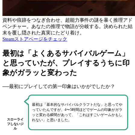
資料や痕跡をつなぎ合わせ、超能力事件の謎を暴く推理アド
ベンチャー。あなたの推理で物語が分岐する。決められた結
末を覆し隠された真実にたどり着け。
Steamストアページをチェック
最初は「よくあるサバイバルゲーム」
と思っていたが、プレイするうちに印
象がガラッと変わった
──最初にプレイしての第一印象はいかがでしたか？
最初は「基本的なサバイバルクラフトだな」と思ってや
っていたんですが、
4〜5時間ほどでゲームの印象がガラ
ッと変わる瞬間があって
、
「これはすごいゲームかもし
スローライ
れない」
と思いました。
フしないジ
ル