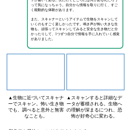
トが書いてある。
次に行くところには何があるんだろう
って気になっちゃう。
自分から情報を取りに行く、すご
く
能動的な体験
があります。
また、
スキャナーというアイテムで生物をスキャンして
いく
のもすごく楽しかったです。鳴き声が怖い大きな生
物も、頑張ってスキャンしてみると安全な生き物だと分
かったりして、
1つずつ自分で情報を手に入れていく感覚
がありました。
▲生物に近づいてスキャナ
▲スキャンすると詳細なデ
ーでスキャン。怖い生き物
ータが蓄積される。生物へ
でも、調べると意外と無害
の理解が深まるにつれ、恐
なことも。
怖が好奇心に変わる。