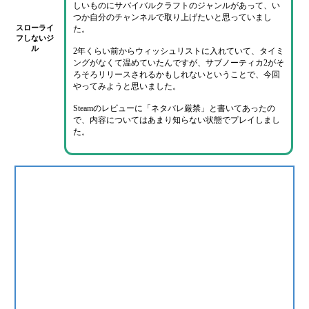
しいものに
サバイバルクラフト
のジャンルがあって、い
つか自分のチャンネルで取り上げたいと思っていまし
スローライ
た。
フしないジ
ル
2年くらい前からウィッシュリストに入れていて
、タイミ
ングがなくて温めていたんですが、
サブノーティカ2がそ
ろそろリリースされるかもしれない
ということで、今回
やってみようと思いました。
Steamのレビューに
「ネタバレ厳禁」
と書いてあったの
で、内容についてはあまり知らない状態でプレイしまし
た。