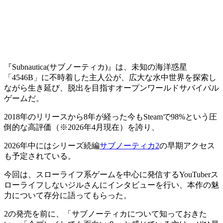
『Subnautica(サブノーティカ)』
は、未知の海洋惑星
「4546B」に不時着した主人公が、広大な水中世界を探索し
ながら生き延び、脱出を目指す
オープンワールドサバイバル
ゲーム
だ。
2018年のリリースから8年が経った今もSteamで
98%という圧
倒的な高評価
（※2026年4月現在）を誇り、
2026年中にはシリーズ続編
サブノーティカ2
の早期アクセス
も予定されている。
今回は、スローライフ系ゲームを中心に発信するYouTuber
ス
ローライフしないジル
さんにインタビューを行い、
本作の魅
力について存分に語ってもらった。
2の発売を前に、
「サブノーティカについて知っておきた