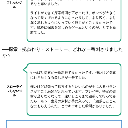
フしないジ
るなと思いました。
ル
ライトができて探索範囲が広がったり、ボンベが大きく
なって長く潜れるようになったりして、
より広く、より
深く潜れるようになっていく
感じがすごく良かったで
す。
純粋に探索を楽しめるゲームというのが、とても新
鮮でした
。
──探索・拠点作り・ストーリー、どれが一番刺さりました
か？
やっぱり
探索が一番新鮮で良かった
です。
怖いけど探索
に行きたくなる楽しさ
が一番でした。
怖いけど頑張って探索するといいものが手に入るバラン
スローライ
フしないジ
スがすごく絶妙
だと思っています。プレイ中、特定の資
ル
材が足りなくなって、遠いところまで頑張って行ってみ
たら、もう一生分の素材が手に入って、
「頑張るとこん
なにもらえるんだ」
とウキウキした瞬間がありました。