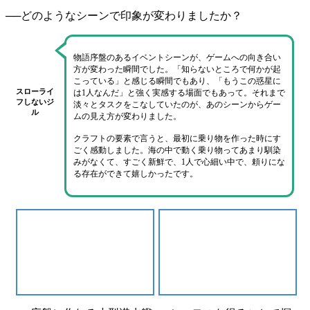
──どのようなシーンで印象が変わりましたか？
物語序盤の
あるイベントシーン
が、ゲームへの向き合い
方が変わった瞬間でした。「知らないところで何かが起
こっている」と感じる瞬間でもあり、
「もうこの惑星に
スローライ
は1人なんだ」と強く実感する場面
でもあって。それまで
フしないジ
淡々とタスクをこなしていたのが、あのシーンからゲー
ル
ムの見え方が変わりました。
クラフトの要素で言うと、
最初に乗り物を作った時にす
ごく感動しました
。海の中で動く乗り物ってあまり馴染
みがなくて、
すごく新鮮で
、1人で心細い中で、
頼りにな
る存在
ができて嬉しかったです。