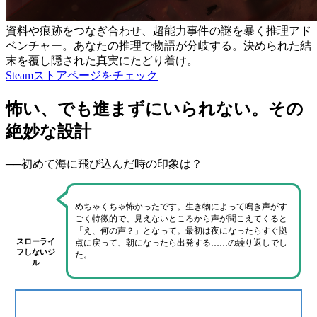
資料や痕跡をつなぎ合わせ、超能力事件の謎を暴く推理アド
ベンチャー。あなたの推理で物語が分岐する。決められた結
末を覆し隠された真実にたどり着け。
Steamストアページをチェック
怖い、でも進まずにいられない。その
絶妙な設計
──初めて海に飛び込んだ時の印象は？
めちゃくちゃ怖かったです
。生き物によって鳴き声がす
ごく特徴的で、
見えないところから声が聞こえてくる
と
「え、何の声？」となって。最初は夜になったらすぐ拠
スローライ
点に戻って、朝になったら出発する……の繰り返しでし
フしないジ
た。
ル