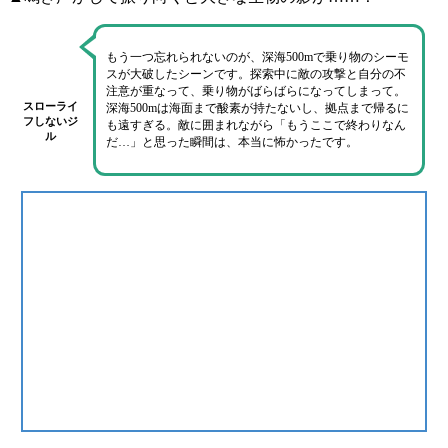
もう一つ忘れられないのが、
深海500mで乗り物のシーモ
スが大破したシーン
です。探索中に敵の攻撃と自分の不
注意が重なって、
乗り物がばらばらになってしまって。
スローライ
深海500mは海面まで酸素が持たないし、拠点まで帰るに
フしないジ
も遠すぎる。
敵に囲まれながら「もうここで終わりなん
ル
だ…」と思った瞬間
は、本当に怖かったです。