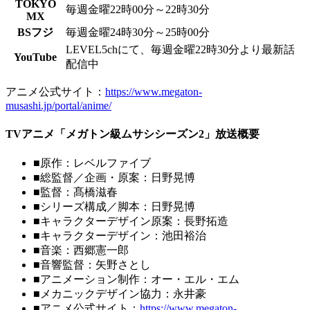
TOKYO
毎週金曜22時00分～22時30分
MX
BSフジ
毎週金曜24時30分～25時00分
LEVEL5chにて、毎週金曜22時30分より最新話
YouTube
配信中
アニメ公式サイト：
https://www.megaton-
musashi.jp/portal/anime/
TVアニメ「メガトン級ムサシシーズン2」放送概要
■原作：レベルファイブ
■総監督／企画・原案：日野晃博
■監督：髙橋滋春
■シリーズ構成／脚本：日野晃博
■キャラクターデザイン原案：長野拓造
■キャラクターデザイン：池田裕治
■音楽：西郷憲一郎
■音響監督：矢野さとし
■アニメーション制作：オー・エル・エム
■メカニックデザイン協力：永井豪
■アニメ公式サイト：
https://www.megaton-