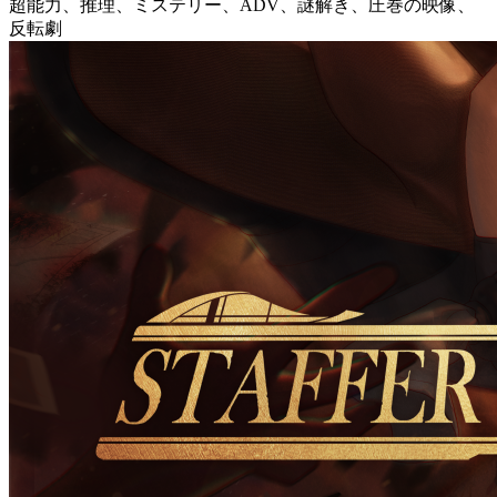
超能力、推理、ミステリー、ADV、謎解き、圧巻の映像、
反転劇