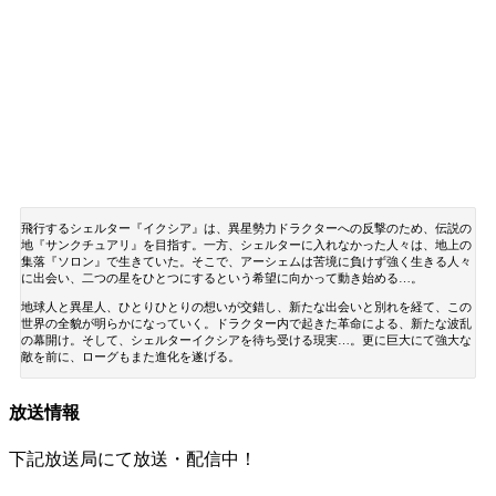
飛行するシェルター『イクシア』は、異星勢力ドラクターへの反撃のため、伝説の
地『サンクチュアリ』を目指す。一方、シェルターに入れなかった人々は、地上の
集落『ソロン』で生きていた。そこで、アーシェムは苦境に負けず強く生きる人々
に出会い、二つの星をひとつにするという希望に向かって動き始める…。
地球人と異星人、ひとりひとりの想いが交錯し、新たな出会いと別れを経て、この
世界の全貌が明らかになっていく。ドラクター内で起きた革命による、新たな波乱
の幕開け。そして、シェルターイクシアを待ち受ける現実…。更に巨大にて強大な
敵を前に、ローグもまた進化を遂げる。
放送情報
下記放送局にて放送・配信中！