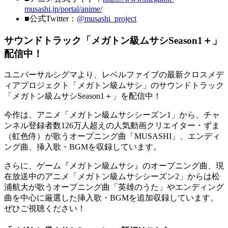
musashi.jp/portal/anime/
■公式Twitter：
@musashi_project
サウンドトラック「メガトン級ムサシSeason1＋」
配信中！
ユニバーサルシグマより、レベルファイブの最新クロスメデ
ィアプロジェクト「メガトン級ムサシ」のサウンドトラック
「メガトン級ムサシSeason1＋」を配信中！
今作は、アニメ「メガトン級ムサシシーズン1」から、チャ
ンネル登録者数126万人超えの人気動画クリエイター・ずま
（虹色侍）が歌うオープニング曲「MUSASHI」、エンディ
ング曲、挿入歌・BGMを収録しています。
さらに、ゲーム『メガトン級ムサシ』のオープニング曲、現
在放送中のアニメ「メガトン級ムサシシーズン2」からは松
浦航大が歌うオープニング曲「英雄のうた」やエンディング
曲を中心に厳選した挿入歌・BGMを追加収録しています。
ぜひご視聴ください！