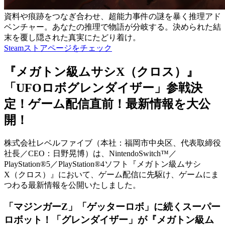
資料や痕跡をつなぎ合わせ、超能力事件の謎を暴く推理アド
ベンチャー。あなたの推理で物語が分岐する。決められた結
末を覆し隠された真実にたどり着け。
Steamストアページをチェック
『メガトン級ムサシX（クロス）』
「UFOロボグレンダイザー」参戦決
定！ゲーム配信直前！最新情報を大公
開！
株式会社レベルファイブ（本社：福岡市中央区、代表取締役
社長／CEO：日野晃博）は、NintendoSwitch™／
PlayStation®5／PlayStation®4ソフト『メガトン級ムサシ
X（クロス）』において、ゲーム配信に先駆け、ゲームにま
つわる最新情報を公開いたしました。
「マジンガーZ」「ゲッターロボ」に続くスーパー
ロボット！「グレンダイザー」が『メガトン級ム