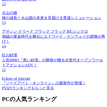
12
火山の娘
娘の成長と火山国の未来を見届ける育成シミュレーション
13
アサシン クリード ブラック フラッグ RE:シンクロ
海賊の黄金時代を舞台にエドワード・ケンウェイの冒険が再
び！
14
紅の砂漠
人気MMO『黒い砂漠』の開発が贈る次世代オープンワール
ドアクションADV！
15
Echoes of Aincrad
『ソードアート・オンライン』の最新作が登場！
PS5のランキングをもっと見る
PCの人気ランキング