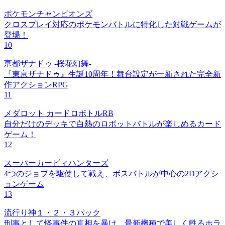
ポケモンチャンピオンズ
クロスプレイ対応のポケモンバトルに特化した対戦ゲームが
登場！
10
亰都ザナドゥ -桜花幻舞-
『東亰ザナドゥ』生誕10周年！舞台設定が一新された完全新
作アクションRPG
11
メダロット カードロボトルRB
自分だけのデッキで白熱のロボットバトルが楽しめるカード
ゲーム！
12
スーパーカービィハンターズ
4つのジョブを駆使して戦え、ボスバトルが中心の2Dアクシ
ョンゲーム
13
流行り神１・２・３パック
刑事として怪事件の真相を暴け、最新機種で美しく甦るホラ