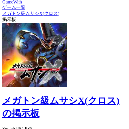
GameWith
ゲーム一覧
メガトン級ムサシX(クロス)
掲示板
メガトン級ムサシX(クロス)
の掲示板
Switch
PS4
PS5