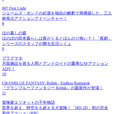
007 First Light
ジェームズ・ボンドの起源を独自の解釈で再構築した、三人
称視点アクションアドベンチャー！
8
ほの暮しの庭
ほのぼの田舎暮らしは夜がくるとほんのり怖い？！「夜廻」
シリーズのスタッフが贈る生活シミュ
9
プラグマタ
月面施設を巡る人間とアンドロイドの重厚なSFアクション
ADV！
10
GRANBLUE FANTASY: Relink - Endless Ragnarok
『グランブルーファンタジー Relink』の最新作が登場！
11
冒険家エリオットの千年物語
世界を超え、時空をも超える大冒険！「HD-2D」初の完全
新作アクションRPG