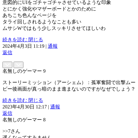
意図的にUIをゴチャゴチャさせているような印象
とにかく強化やマザーボードとかのために
あちこち色んなページを
タライ回しされるようなことも多い
ムサシWではもう少しスッキリさせてほしいわ
続きを読む
閉じる
2024年4月3日 11:19
|
通報
返信
名無しのゲーマー
9
ストーリーミッション（アーシェム）：孤軍奮闘で出撃ムー
ビー後画面が真っ暗のまま進まないのですがなぜでしょう？
続きを読む
閉じる
2023年4月30日 12:17
|
通報
返信
名無しのゲーマー
8
>>7さん
遅くなってすみません