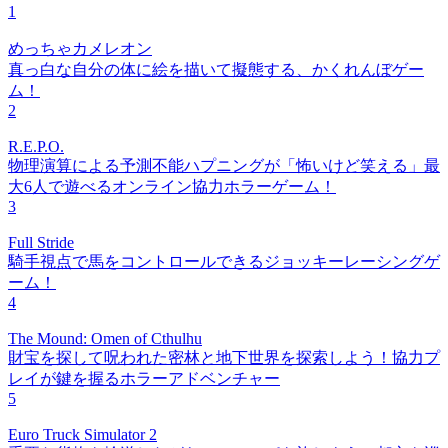
1
めっちゃカメレオン
真っ白な自分の体に絵を描いて擬態する、かくれんぼゲー
ム！
2
R.E.P.O.
物理演算による予測不能ハプニングが「怖いけど笑える」最
大6人で遊べるオンライン協力ホラーゲーム！
3
Full Stride
騎手視点で馬をコントロールできるジョッキーレーシングゲ
ーム！
4
The Mound: Omen of Cthulhu
財宝を探して呪われた密林と地下世界を探索しよう！協力プ
レイが鍵を握るホラーアドベンチャー
5
Euro Truck Simulator 2