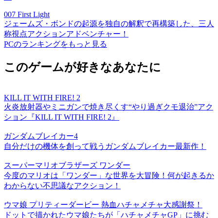
007 First Light
ジェームズ・ボンドの起源を独自の解釈で再構築した、三人
称視点アクションアドベンチャー！
PCのランキングをもっと見る
このゲームが好きなあなたに
KILL IT WITH FIRE! 2
火炎放射器やミニガンで焼き尽くす“やり過ぎクモ退治”アク
ション『KILL IT WITH FIRE! 2』
ガンダムブレイカー4
自分だけの機体を創って戦うガンダムブレイカー最新作！
スーパーマリオブラザーズ ワンダー
今度のマリオは「ワンダー」な世界を大冒険！何が起きるか
わからない不思議なアクション！
ウマ娘 プリティーダービー 熱血ハチャメチャ大感謝祭！
ドットで描かれたウマ娘たちが「ハチャメチャGP」に挑む