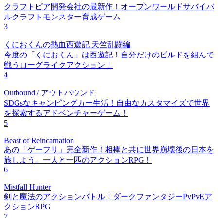
クラフトピア開発会社の最新作！オープンワールドサバイバ
ルクラフトモンスター育成ゲーム
3
くにおくんの熱血西遊記 天竺乱闘編
今度の「くにおくん」は西遊記！自分だけのビルドを組んで
戦うローグライクアクション！
4
Outbound / アウトバウンド
SDGsなキャンピングカー生活！自由なカスタマイズで世界
を探索するアドベンチャーゲーム！
5
Beast of Reincarnation
あの「ゲーフリ」完全新作！相棒と共に世界崩壊後の日本を
旅しよう。一人と一匹のアクションRPG！
6
Mistfall Hunter
剣と魔法のアクションバトル！ダークファンタジーPvPvEア
クションRPG
7