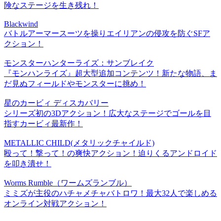
険なステージを生き残れ！
Blackwind
バトルアーマースーツを操りエイリアンの侵攻を防ぐSFア
クション！
モンスターハンターライズ：サンブレイク
『モンハンライズ』超大型追加コンテンツ！新たな物語、ま
だ見ぬフィールドやモンスターに挑め！
星のカービィ ディスカバリー
シリーズ初の3Dアクション！広大なステージでゴールを目
指すカービィ最新作！
METALLIC CHILD(メタリックチャイルド)
殴って！撃って！の爽快アクション！迫りくるアンドロイド
を叩き潰せ！
Worms Rumble（ワームズランブル）
ミミズが主役のハチャメチャバトロワ！最大32人で楽しめる
オンライン対戦アクション！