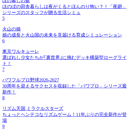
ほの暮しの庭
ほのぼの田舎暮らしは夜がくるとほんのり怖い？！「夜廻」
シリーズのスタッフが贈る生活シミュ
5
火山の娘
娘の成長と火山国の未来を見届ける育成シミュレーション
6
東京ワルキューレ
選ばれし少女たちが｢裏世界｣に挑むデッキ構築型ローグライ
ト！
7
パワフルプロ野球2026-2027
30周年を迎えるサクセスを収録した「パワプロ」シリーズ最
新作！
8
リズム天国 ミラクルスターズ
ちょっとヘンテコなリズムゲーム！11年ぶりの完全新作が登
場
9