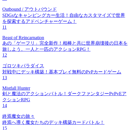
Outbound / アウトバウンド
SDGsなキャンピングカー生活！自由なカスタマイズで世界
を探索するアドベンチャーゲーム！
11
Beast of Reincarnation
あの「ゲーフリ」完全新作！相棒と共に世界崩壊後の日本を
旅しよう。一人と一匹のアクションRPG！
12
ゴロツキパラダイス
対戦中にデッキ構築！基本プレイ無料のPvPカードゲーム
13
Mistfall Hunter
剣と魔法のアクションバトル！ダークファンタジーPvPvEア
クションRPG
14
終焉魔女の旅々
終焉へ導く魔女たちのデッキ構築カードバトル！
15