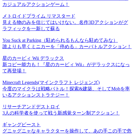
カジュアルアクションゲーム！
メトロイドプライム リマスタード
見える物のみを信じてはいけない。名作3Dアクションがグ
ラフィックを一新して蘇る
You Suck at Parking（駐められるもんなら駐めてみな）
誰よりも早くミニカーを「停める」カーバトルアクション！
星のカービィ Wii デラックス
新コピー能力も！『星のカービィ Wii』がデラックスになっ
て再登場！
Minecraft Legends(マインクラフト レジェンズ)
今度のマイクラは戦略バトル！探索&建築、そしてMobを率
いるアクションストラテジー！
リサーチアンドデストロイ
3人の科学者を使って戦う新感覚ターン制アクション！
ギャングビースト
グニャグニャなキャラクターを操作して、あの手この手で危