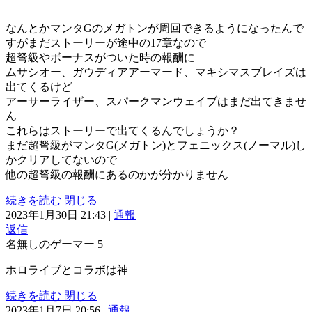
なんとかマンタGのメガトンが周回できるようになったんで
すがまだストーリーが途中の17章なので
超弩級やボーナスがついた時の報酬に
ムサシオー、ガウディアアーマード、マキシマスブレイズは
出てくるけど
アーサーライザー、スパークマンウェイブはまだ出てきませ
ん
これらはストーリーで出てくるんでしょうか？
まだ超弩級がマンタG(メガトン)とフェニックス(ノーマル)し
かクリアしてないので
他の超弩級の報酬にあるのかが分かりません
続きを読む
閉じる
2023年1月30日 21:43
|
通報
返信
名無しのゲーマー
5
ホロライブとコラボは神
続きを読む
閉じる
2023年1月7日 20:56
|
通報