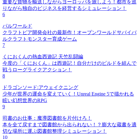
重要な貨物を輸送しながらヨーロッパを旅しよう！都市を巡
りながら独自のビジネスを経営するシミュレーション！
6
パルワールド
クラフトピア開発会社の最新作！オープンワールドサバイバ
ルクラフトモンスター育成ゲーム
7
くにおくんの熱血西遊記 天竺乱闘編
今度の「くにおくん」は西遊記！自分だけのビルドを組んで
戦うローグライクアクション！
8
ドラゴンソード:アウェイクニング
少年が世界の運命を変えていく！Unreal Engine 5で描かれる
眩い幻想世界のRPG
9
司書のお仕事：魔導図書館を片付けろ！
本を全て戻すまで図書館から出られない！？膨大な蔵書を適
切な場所に運ぶ図書館整理シミュレーション！
10