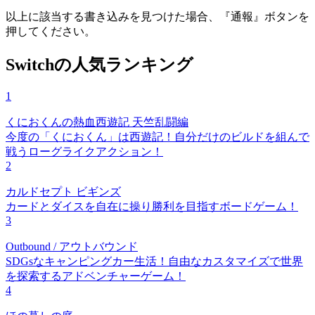
以上に該当する書き込みを見つけた場合、
『通報』ボタンを
押してください。
Switchの人気ランキング
1
くにおくんの熱血西遊記 天竺乱闘編
今度の「くにおくん」は西遊記！自分だけのビルドを組んで
戦うローグライクアクション！
2
カルドセプト ビギンズ
カードとダイスを自在に操り勝利を目指すボードゲーム！
3
Outbound / アウトバウンド
SDGsなキャンピングカー生活！自由なカスタマイズで世界
を探索するアドベンチャーゲーム！
4