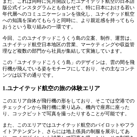
また、これは同時に先月開設したユナイテッド航空の日本語
版公式インスタグラムとも合わせて、特に日本における若い
年代層へのコミュニケーションを強化し、ユナイテッド航空
への知識を深めてもらうと同時に、より親近感を持ってもら
おうという取り組みの一環です。
今回、このユナイテッドこうくう島の立案、制作、運営は、
ユナイテッド航空日本地区の営業、マーケティングや収益管
理など複数の部門から社員が集結して実施しています。
この「ユナイテッドこうくう島」のデザインは、雲の間を飛
行機が飛んでいる姿をモチーフにしており、その主なコンテ
ンツは以下の通りです。
1.ユナイテッド航空の旅の体験エリア
このエリア自体が飛行機の形をしており、そこでは空港での
チェックインから飛行機に乗り込み、機内で座席に座った
り、コックピットで写真を撮ったりすることが可能です。
また、このエリアではユナイテッド航空のパイロットやフラ
イトアテンダント、さらには地上係員の制服を展示してあ