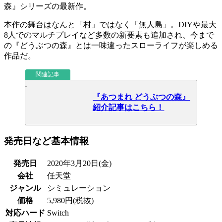
森
』シリーズの最新作。
本作の舞台はなんと「村」ではなく「
無人島
」。
DIY
や
最大
8人でのマルチプレイ
など多数の
新要素
も追加され、今まで
の『どうぶつの森』とは
一味違った
スローライフが楽しめる
作品だ。
関連記事
『あつまれ どうぶつの森』
紹介記事はこちら！
発売日など基本情報
発売日
2020年3月20日(金)
会社
任天堂
ジャンル
シミュレーション
価格
5,980円(税抜)
対応ハード
Switch