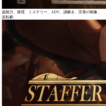
超能力、推理、ミステリー、ADV、謎解き、圧巻の映像、
反転劇