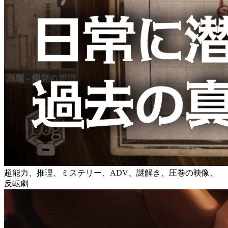
超能力、推理、ミステリー、ADV、謎解き、圧巻の映像、
反転劇