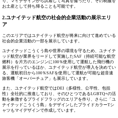
り、マイデザインから試着して写真を撮ったり、その制服を
お土産として持ち帰ることも可能です。
2.ユナイテッド航空の社会的企業活動の展示エリ
ア
このエリアではユナイテッド航空が将来に向けて進めている
社会的企業活動の一部を展示しています。
ユナイテッドこうくう島や世界の環境を守るため、ユナイテ
ッド航空が業界をリードして実施したSAF（持続可能な航空
燃料）を片方のエンジンに100％使用して運航した飛行機の
展示を行っているほか、ユナイテッド航空が導入を決めてい
る、運航初日から100％SAFを使用して運航が可能な超音速
旅客機「オーバーチュア」も展示しています。
また、ユナイテッド航空ではDEI（多様性、公平性、包括
性）全社的に推進しており、そのひとつであるLGBTQ+の活
動を象徴するプライドフラッグのエリアを作り、さらに「ユ
ナイテッドこうくう島」をデザインしたプライドカラーTシ
ャツもマイデザインで作成しています。