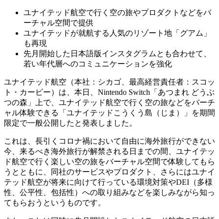
ユナイテッド航空で行く空の旅やプロダクトなどをバ
ーチャル空間で提供
ユナイテッドが就航する人気のリゾート地「グアム」
も再現
先月開始した日本語版インスタグラムとも合わせて、
若い年代層へのコミュニケーションを強化
ユナイテッド航空（本社：シカゴ、最高経営責任者：スコッ
ト・カービー）は、本日、Nintendo Switch「あつまれ どうぶ
つの森」上で、ユナイテッド航空で行く空の旅などをバーチ
ャル体験できる「ユナイテッドこうくう島（じま）」を期間
限定で一般公開したと発表しました。
これは、長引くコロナ禍において自由に海外旅行ができない
今、来るべき海外旅行が解禁される日までの間、ユナイテッ
ド航空で行く楽しい空の旅をバーチャル空間で体験してもら
うとともに、同社のサービスやプロダクト、さらにはユナイ
テッド航空が将来に向けて行っている環境対策やDEI（多様
性、公平性、包括性）への取り組みなどを楽しみながら知っ
てもらおうというものです。